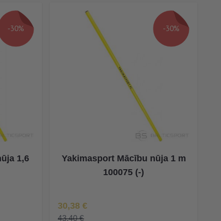
-30%
-30%
ūja 1,6
Yakimasport Mācību nūja 1 m
100075 (-)
Īpaša Cena
30,38 €
43,40 €