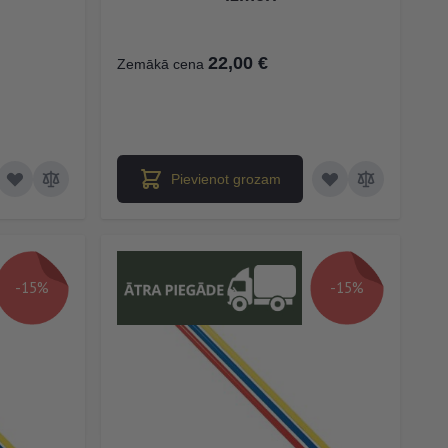
22,00 €
Zemākā cena
Pievienot grozam
-15%
-15%