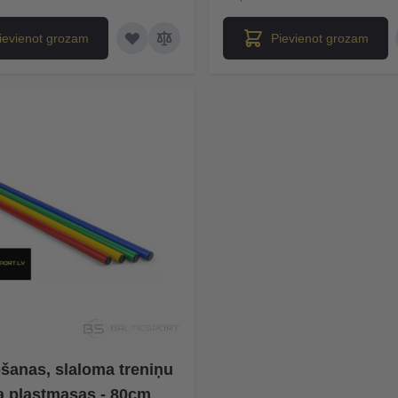
ievienot grozam
Pievienot grozam
šanas, slaloma treniņu
a plastmasas - 80cm