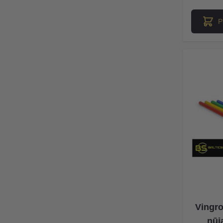
P
Vingro
nūj