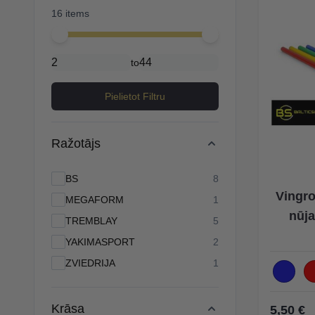
16 items
Minimal price
Maximum price
to
Pielietot Filtru
Ražotājs
products available
BS
8
Vingro
products available
MEGAFORM
1
nūj
products available
TREMBLAY
5
products available
YAKIMASPORT
2
products available
ZVIEDRIJA
1
Krāsa
5,50 €