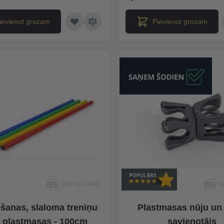
ievienot grozam
Pievienot grozam
šanas, slaloma treniņu
Plastmasas nūju un 
a plastmasas - 100cm
savienotājs