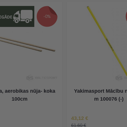
-0%
a, aerobikas nūja- koka
Yakimasport Mācību n
100cm
m 100076 (-)
Īpaša Cena
43,12 €
61,60 €