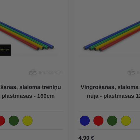
šanas, slaloma treniņu
Vingrošanas, slaloma 
a plastmasas - 160cm
nūja - plastmasas 
4,90 €