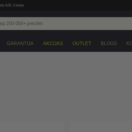
la 42E, A ieeja
GARANTIJA
AKCIJAS
OUTLET
BLOGS
K