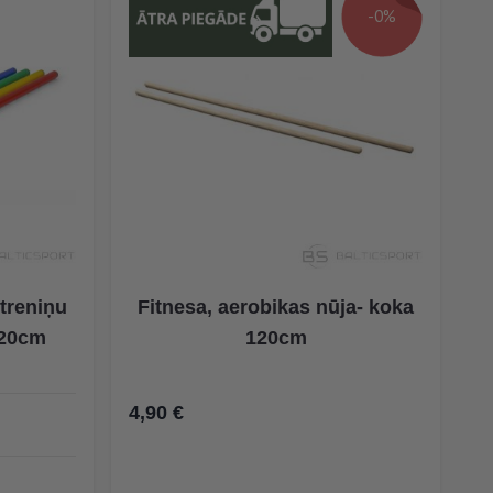
-0%
treniņu
Fitnesa, aerobikas nūja- koka
120cm
120cm
4,90 €