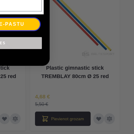
 E-PASTU
IES
tick
Plastic gimnastic stick
25 red
TREMBLAY 80cm Ø 25 red
Īpaša Cena
4,68 €
5,50 €
Pievienot grozam