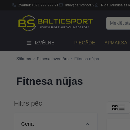
Zvaniet:
+371 277 297 71
info@balticsport.lv
Rīga, Mūkusalas ie
Skip to Content
Search
IZVĒLNE
PIEGĀDE
APMAKSA
Sākums
Fitnesa inventārs
Fitnesa nūjas
Fitnesa nūjas
Filtrs pēc
Skip to product list
Cena