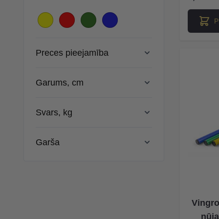
P
Preces pieejamība
Garums, cm
Svars, kg
Garša
Vingro
nūj