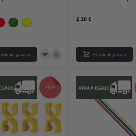
2,20 €
ievienot grozam
Pievienot grozam
-15%