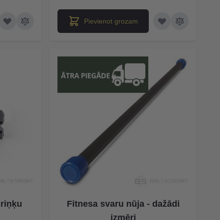
Pievienot grozam
riņķu
Fitnesa svaru nūja - dažādi
izmēri