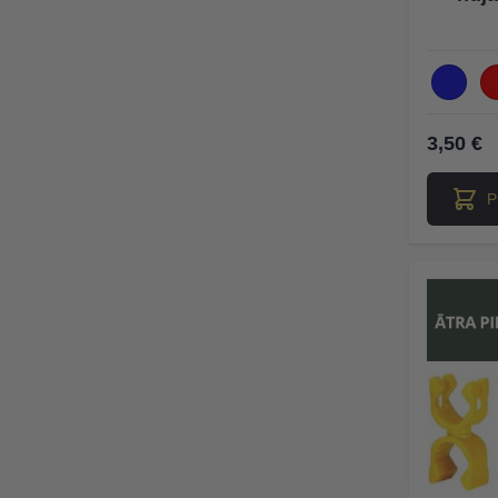
3,50 €
P