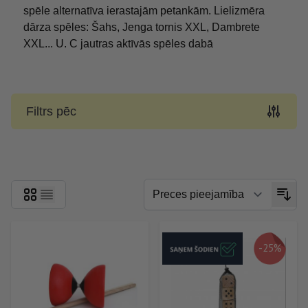
spēle alternatīva ierastajām petankām. Lielizmēra
dārza spēles: Šahs, Jenga tornis XXL, Dambrete
XXL... U. C jautras aktīvās spēles dabā
Filtrs pēc
Skip to product list
-25%