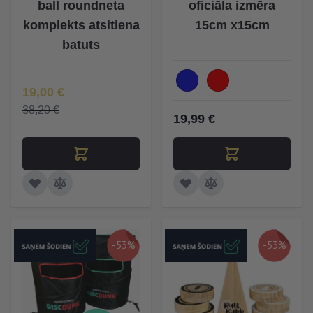
ball roundneta
oficiāla izmēra
komplekts atsitiena
15cm x15cm
batuts
Īpaša Cena
19,00 €
38,20 €
19,99 €
-53%
-53%