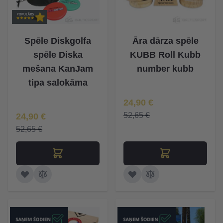
Spēle Diskgolfa
Āra dārza spēle
spēle Diska
KUBB Roll Kubb
mešana KanJam
number kubb
tipa salokāma
Īpaša Cena
24,90 €
Īpaša Cena
52,65 €
24,90 €
52,65 €