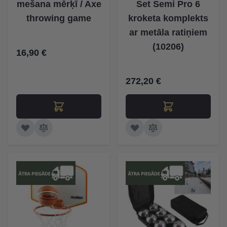
mešana mērķī / Axe
Set Semi Pro 6
throwing game
kroketa komplekts
ar metāla ratiņiem
(10206)
16,90 €
272,20 €