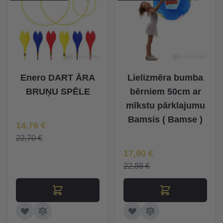
Enero DART ĀRA
Lielizmēra bumba
BRUŅU SPĒLE
bērniem 50cm ar
mīkstu pārklajumu
Bamsis ( Bamse )
Īpaša Cena
14,76 €
22,70 €
Īpaša Cena
17,90 €
22,88 €