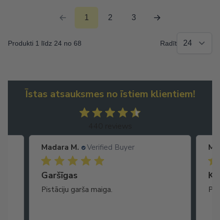
1
2
3
Produkti 1 līdz 24 no 68
Radīt
Īstas atsauksmes no īstiem klientiem!
440 reviews
Madara M.
Verified Buyer
Ma
Garšīgas
Ko
as
Pistāciju garša maiga.
Pat
ikā