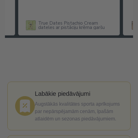
True Dates Pistachio Cream
dateles ar pistāciju krēma garšu
x
Labākie piedāvājumi
Augstākās kvalitātes sporta aprīkojums
par nepārspējamām cenām, īpašām
atlaidēm un sezonas piedāvājumiem.