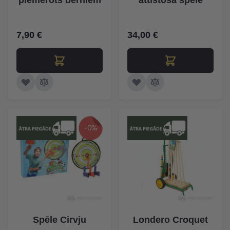
piemērots bērniem
attīstoša spēle
7,90 €
34,00 €
-0%
Spēle Cirvju
Londero Croquet