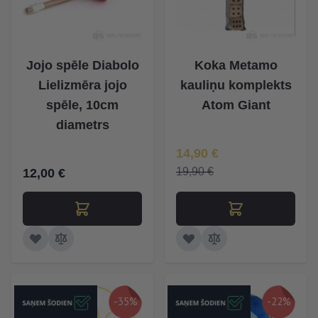
Jojo spēle Diabolo
Koka Metamo
Lielizmēra jojo
kauliņu komplekts
spēle, 10cm
Atom Giant
diametrs
Īpaša Cena
14,90 €
19,90 €
12,00 €
-35%
-22%