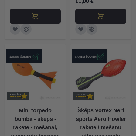
11,00 €
Mini torpedo
Šķēps Vortex Nerf
bumba - šķēps -
sports Aero Howler
raķete - mešanai,
raķete / mešanu