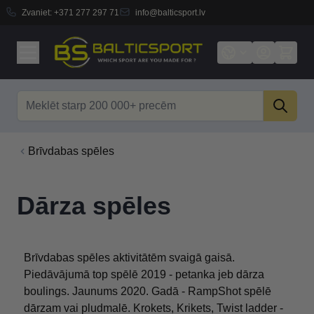
Zvaniet:
+371 277 297 71
info@balticsport.lv
Skip to Content
Search
Brīvdabas spēles
Dārza spēles
Brīvdabas spēles aktivitātēm svaigā gaisā.
Piedāvājumā top spēlē 2019 - petanka jeb dārza
boulings. Jaunums 2020. Gadā - RampShot spēlē
dārzam vai pludmalē. Krokets, Krikets, Twist ladder -