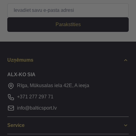
E-pasta adrese
Parakstīties
Uzņēmums
ALX-KO SIA
Rīga, Mūkusalas iela 42E, A ieeja
+371 277 297 71
info@balticsport.lv
Service