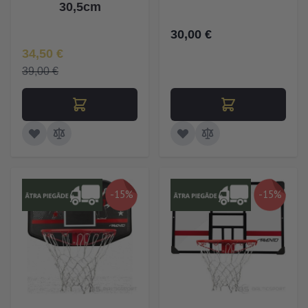
30,5cm
30,00 €
Īpaša Cena
34,50 €
39,00 €
-15%
-15%