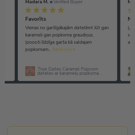
Madara M.
Verified Buyer
Ma
Ātra piegāde. Lieliska apkalpošana.
Favorīts
No
Vienas no garšīgākajām datelēm! Jūt gan
Ļot
karameli gan popkorna graudiņus,
seg
ļooooti līdzīga garša kā saldajam
arī
popkornam...
Read more
True Dates Caramel Popcorn
dateles ar karameļu popkorna
garšu