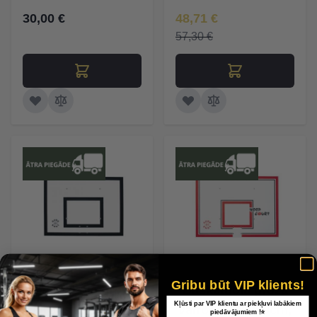
Īpaša Cena
30,00 €
48,71 €
57,30 €
Gribu būt VIP klients!
Basketbola groza
Basketbola groza
Kļūsti par VIP klientu ar piekļuvi labākiem
vairogs 120x90cm,
vairogs 120x90cm,
piedāvājumiem !⭐