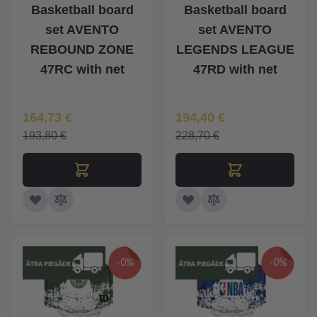
Basketball board
Basketball board
set AVENTO
set AVENTO
REBOUND ZONE
LEGENDS LEAGUE
47RC with net
47RD with net
Īpaša Cena
Īpaša Cena
164,73 €
194,40 €
193,80 €
228,70 €
-0%
-0%