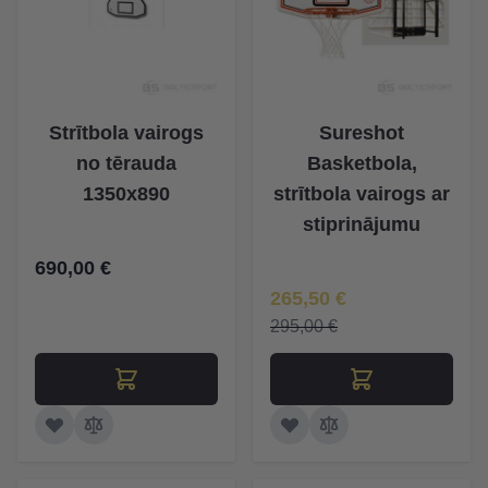
Strītbola vairogs
Sureshot
no tērauda
Basketbola,
1350x890
strītbola vairogs ar
stiprinājumu
690,00 €
Īpaša Cena
265,50 €
295,00 €