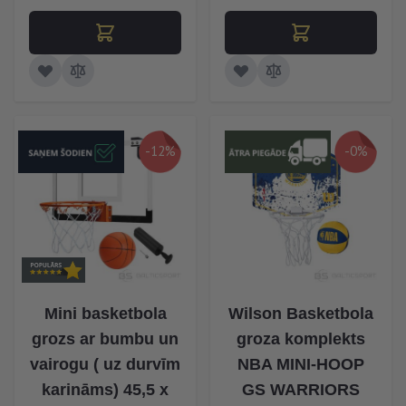
-12%
-0%
Mini basketbola
Wilson Basketbola
grozs ar bumbu un
groza komplekts
vairogu ( uz durvīm
NBA MINI-HOOP
karināms) 45,5 x
GS WARRIORS