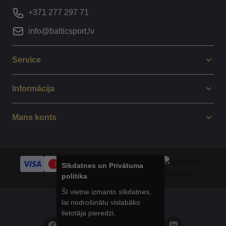
+371 277 297 71
info@balticsport.lv
Service
Informācija
Mans konts
Sīkdatnes un Privātuma
politika
Šī vietne izmanto sīkdatnes,
lai nodrošinātu vislabāko
© 2014 - 2025 Balticsport.lv
lietotāja pieredzi.