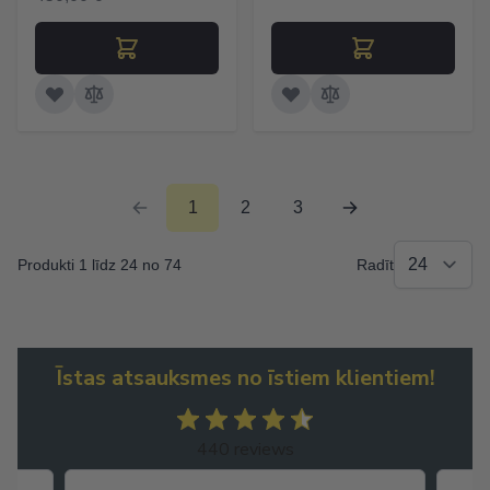
1
2
3
Produkti 1 līdz 24 no 74
Radīt
Īstas atsauksmes no īstiem klientiem!
440 reviews