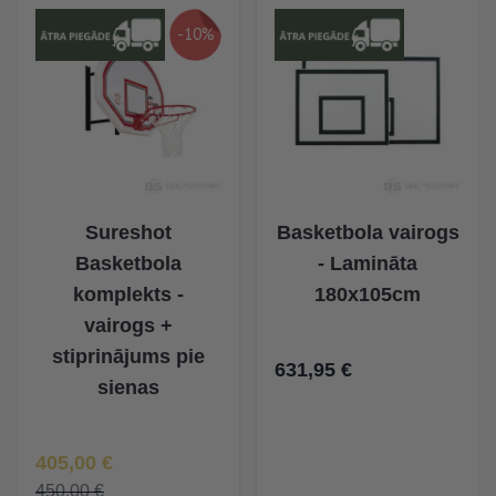
-10%
Sureshot
Basketbola vairogs
Basketbola
- Lamināta
komplekts -
180x105cm
vairogs +
stiprinājums pie
631,95 €
sienas
Īpaša Cena
405,00 €
450,00 €