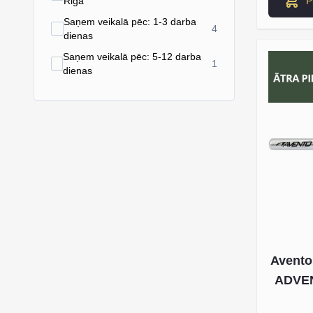
P
Riga
Saņem veikalā pēc: 1-3 darba
products available
4
dienas
Saņem veikalā pēc: 5-12 darba
products available
1
dienas
Avento
ADVEN