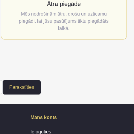
Ātra piegāde
Mēs nodrošinām ātru, drošu un uzticamu
piegādi, lai jūsu pasūtījums tiktu piegādāts
laikā.
Parakstīties
Mans konts
Ielogoties