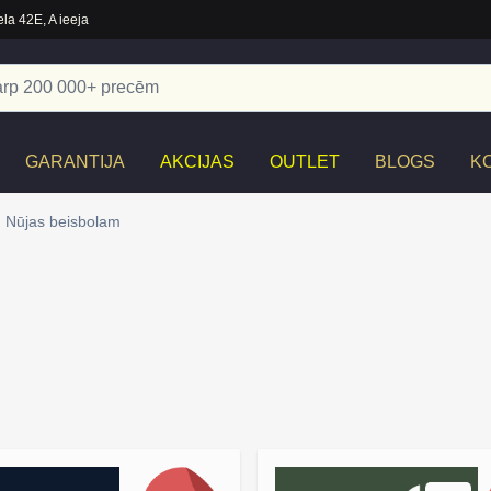
la 42E, A ieeja
GARANTIJA
AKCIJAS
OUTLET
BLOGS
K
Nūjas beisbolam