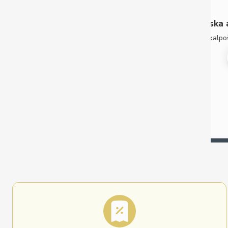
Ātra piegāde. Lieliska ap
gstums.
Ātra piegāde. Lieliska apkalpošan
 konstrukcija / grozs
www.balticsport.lv
, ar 8mm rūdīta stikla