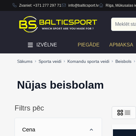
Zvaniet:
+371 277 297 71
info@balticsport.lv
Rīga, Mūkusalas ie
Skip to Content
Search
IZVĒLNE
PIEGĀDE
APMAKSA
Sākums
Sporta veidi
Komandu sporta veidi
Beisbols
Nūjas beisbolam
Filtrs pēc
Skip to product list
Cena