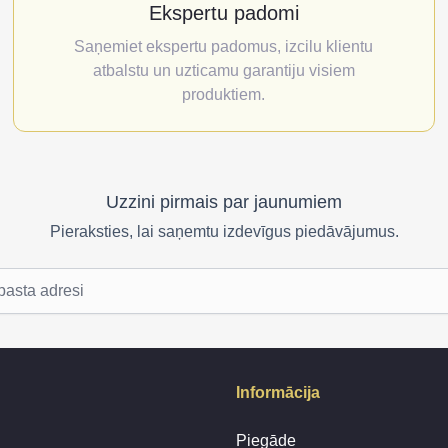
Ekspertu padomi
Saņemiet ekspertu padomus, izcilu klientu
atbalstu un uzticamu garantiju visiem
produktiem.
Uzzini pirmais par jaunumiem
Pieraksties, lai saņemtu izdevīgus piedāvājumus.
Informācija
Piegāde