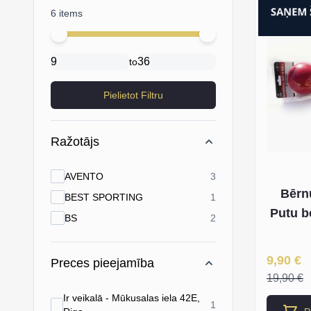
6 items
Minimal price
Maximum price
to
Pielietot Filtru
Ražotājs
products available
AVENTO
3
Bērn
products available
BEST SPORTING
1
Putu b
products available
BS
2
Īpaša Ce
9,90 €
Preces pieejamība
19,90 €
Ir veikalā - Mūkusalas iela 42E,
products available
1