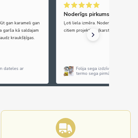
Noderīgs pirkums
 gan karameli gan
Ļoti liela izmēra. Noder gan kā drošības
garša kā saldajam
citiem projektiem (karstā laikā arī atstaro
z kraukšķīgas.
teles ar
Folija sega izdzīvošanas sega hipo
termo sega pirmās palīdzības sega
cm