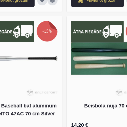
ievienot grozam
Pievienot grozam
-15%
 Baseball bat aluminum
Beisbola nūja 70
TO 47AC 70 cm Silver
14,20 €