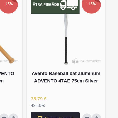
-15%
-15%
AVENTO
Avento Baseball bat aluminum
wn
ADVENTO 47AE 75cm Silver
Īpaša Cena
35,79 €
42,10 €