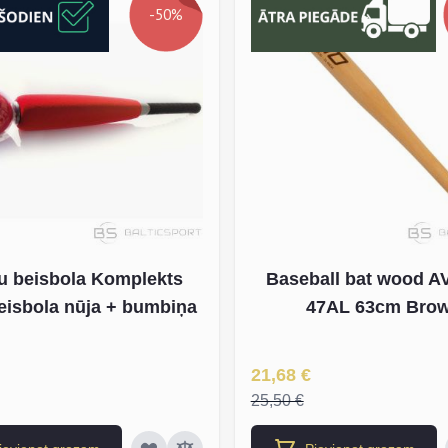
-50%
u beisbola Komplekts
Baseball bat wood 
eisbola nūja + bumbiņa
47AL 63cm Bro
na
Īpaša Cena
21,68 €
25,50 €