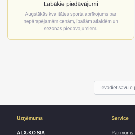
Labākie piedāvājumi
Augstākās kvalitātes sporta aprīkojums par
nepārspējamām cenām, īpašām atlaidēm un
sezonas piedāvājumiem.
E-pasta adrese
Uzņēmums
Service
ALX-KO SIA
Par mums