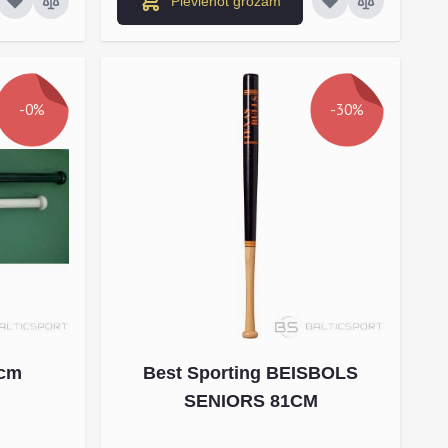
Pievienot grozam
-0%
-30%
 cm
Best Sporting BEISBOLS
SENIORS 81CM