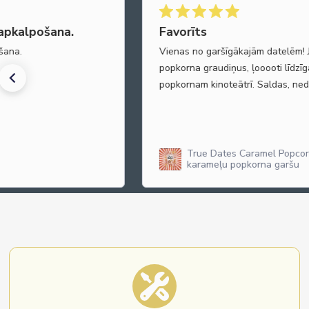
kalpošana.
Favorīts
a.
Vienas no garšīgākajām datelēm! Jūt
popkorna graudiņus, ļooooti līdzīga 
popkornam kinoteātrī. Saldas, nedaud
True Dates Caramel Popcorn da
karameļu popkorna garšu