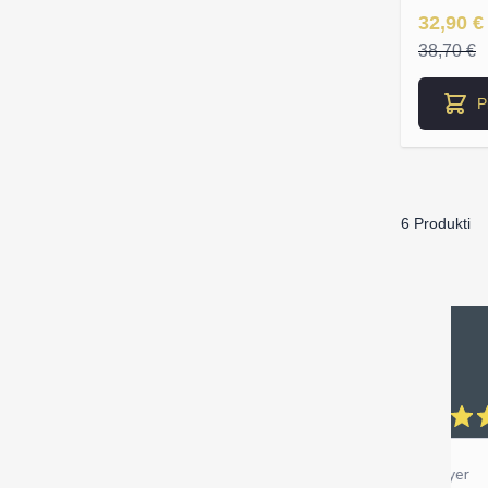
Īpaša Ce
32,90 €
38,70 €
P
6 Produkti
Madara M.
Verified Buyer