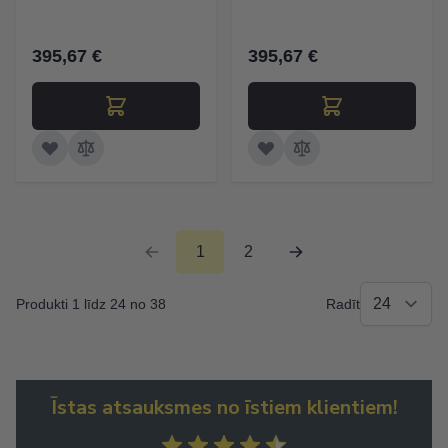
395,67 €
395,67 €
1
2
Produkti 1 līdz 24 no 38
Radīt
Īstas atsauksmes no īstiem klientiem!