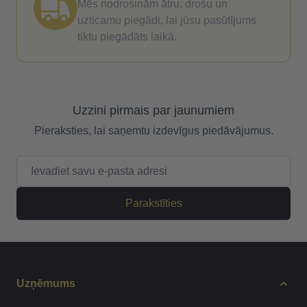
Mēs nodrošinām ātru, drošu un
uzticamu piegādi, lai jūsu pasūtījums
tiktu piegādāts laikā.
Uzzini pirmais par jaunumiem
Pieraksties, lai saņemtu izdevīgus piedāvājumus.
E-pasta adrese
Parakstīties
Uzņēmums