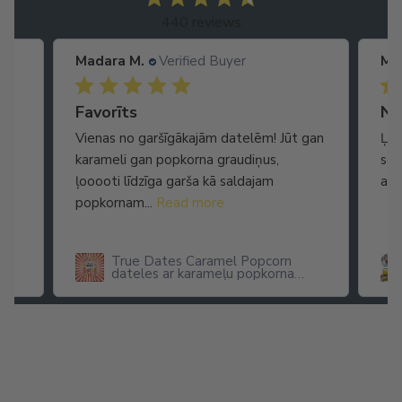
440 reviews
Madara M.
Verified Buyer
Ma
Ātra piegāde. Lieliska apkalpošana.
Favorīts
No
Vienas no garšīgākajām datelēm! Jūt gan
Ļot
karameli gan popkorna graudiņus,
seg
ļooooti līdzīga garša kā saldajam
arī
popkornam...
Read more
True Dates Caramel Popcorn
dateles ar karameļu popkorna
garšu