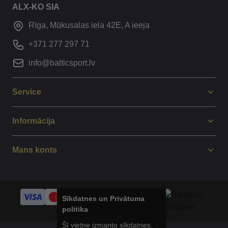
ALX-KO SIA
Rīga, Mūkusalas iela 42E, A ieeja
+371 277 297 71
info@balticsport.lv
Service
Informācija
Mans konts
Sīkdatnes un Privātuma
politika
Šī vietne izmanto sīkdatnes,