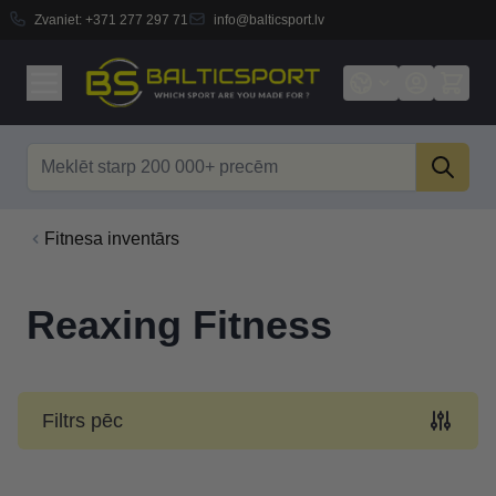
Zvaniet:
+371 277 297 71
info@balticsport.lv
Skip to Content
Search
Fitnesa inventārs
Reaxing Fitness
Filtrs pēc
Skip to product list