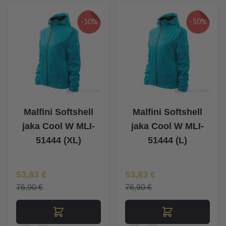
-30%
-30%
Malfini Softshell
Malfini Softshell
jaka Cool W MLI-
jaka Cool W MLI-
51444 (XL)
51444 (L)
Īpaša Cena
Īpaša Cena
53,83 €
53,83 €
76,90 €
76,90 €