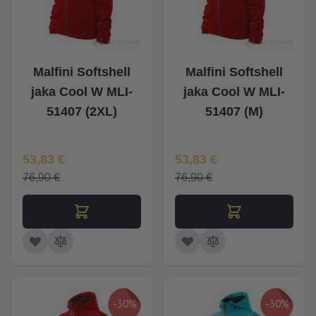
Malfini Softshell
Malfini Softshell
jaka Cool W MLI-
jaka Cool W MLI-
51407 (2XL)
51407 (M)
Īpaša Cena
Īpaša Cena
53,83 €
53,83 €
76,90 €
76,90 €
-30%
-30%