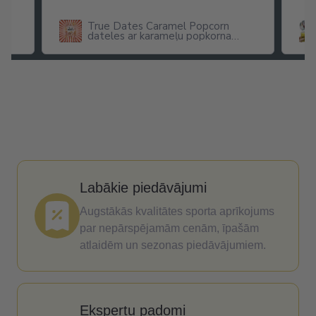
True Dates Caramel Popcorn
dateles ar karameļu popkorna
garšu
Labākie piedāvājumi
Augstākās kvalitātes sporta aprīkojums
par nepārspējamām cenām, īpašām
atlaidēm un sezonas piedāvājumiem.
Ekspertu padomi