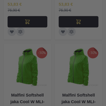
Īpaša Cena
Īpaša Cena
53,83 €
53,83 €
76,90 €
76,90 €
-30%
-30%
Malfini Softshell
Malfini Softshell
jaka Cool W MLI-
jaka Cool W MLI-