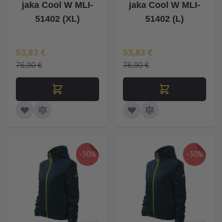
jaka Cool W MLI-
jaka Cool W MLI-
51402 (XL)
51402 (L)
Īpaša Cena
Īpaša Cena
53,83 €
53,83 €
76,90 €
76,90 €
-30%
-30%