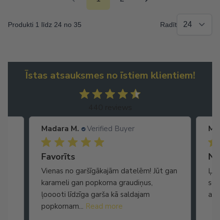
Produkti 1 līdz 24 no 35
Radīt
Īstas atsauksmes no īstiem klientiem!
440 reviews
Madara M.
Verified Buyer
Ma
Ātra piegāde. Lieliska apkalpošana.
Favorīts
No
Vienas no garšīgākajām datelēm! Jūt gan
Ļot
karameli gan popkorna graudiņus,
seg
ļooooti līdzīga garša kā saldajam
arī
popkornam...
Read more