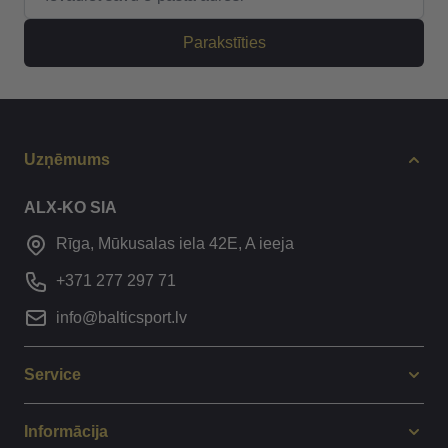
Parakstīties
Uzņēmums
ALX-KO SIA
Rīga, Mūkusalas iela 42E, A ieeja
+371 277 297 71
info@balticsport.lv
Service
Informācija