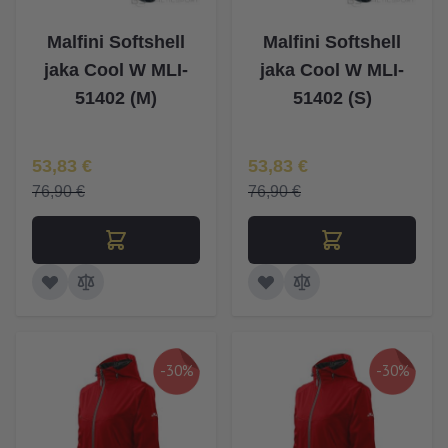
Malfini Softshell
Malfini Softshell
jaka Cool W MLI-
jaka Cool W MLI-
51402 (M)
51402 (S)
Īpaša Cena
Īpaša Cena
53,83 €
53,83 €
76,90 €
76,90 €
-30%
-30%