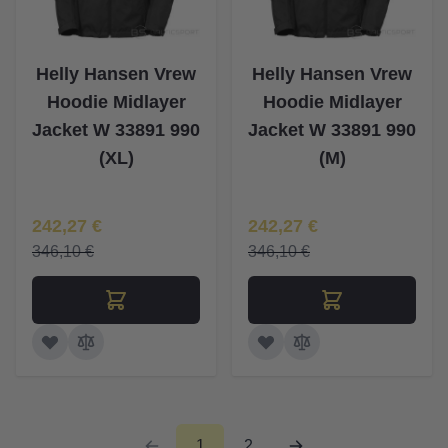
Helly Hansen Vrew
Helly Hansen Vrew
Hoodie Midlayer
Hoodie Midlayer
Jacket W 33891 990
Jacket W 33891 990
(XL)
(M)
Īpaša Cena
Īpaša Cena
242,27 €
242,27 €
346,10 €
346,10 €
1
2