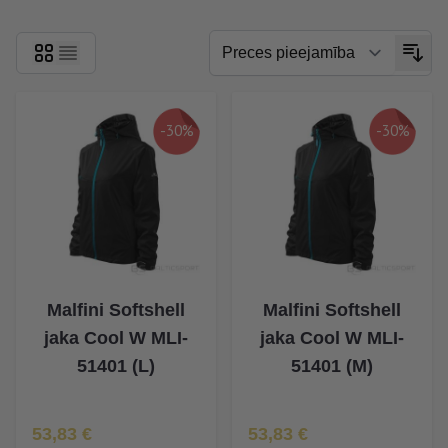
-30%
-30%
Malfini Softshell
Malfini Softshell
jaka Cool W MLI-
jaka Cool W MLI-
51401 (L)
51401 (M)
Īpaša Cena
Īpaša Cena
53,83 €
53,83 €