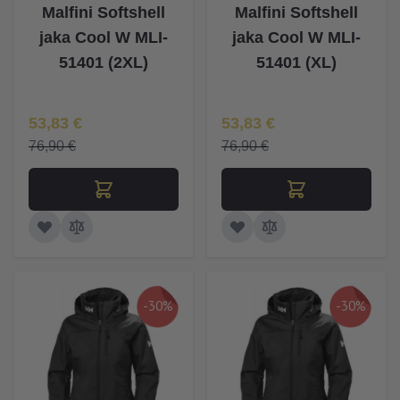
Malfini Softshell
Malfini Softshell
jaka Cool W MLI-
jaka Cool W MLI-
51401 (2XL)
51401 (XL)
Īpaša Cena
Īpaša Cena
53,83 €
53,83 €
76,90 €
76,90 €
-30%
-30%