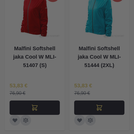
Malfini Softshell
Malfini Softshell
jaka Cool W MLI-
jaka Cool W MLI-
51407 (S)
51444 (2XL)
Īpaša Cena
Īpaša Cena
53,83 €
53,83 €
76,90 €
76,90 €