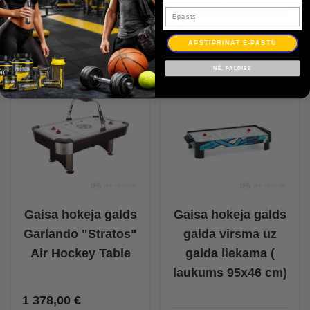
Epasts
APSTIPRINĀT E-PASTU
NĒ, PALDIES
Gaisa hokeja galds
Gaisa hokeja galds
Garlando "Stratos"
galda virsma uz
Air Hockey Table
galda liekama (
laukums 95x46 cm)
1 378,00 €