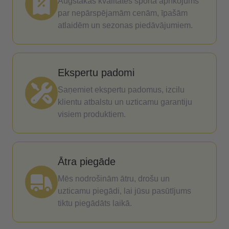
Augstākās kvalitātes sporta aprīkojums
par nepārspējamām cenām, īpašām
atlaidēm un sezonas piedāvājumiem.
Ekspertu padomi
Saņemiet ekspertu padomus, izcilu
klientu atbalstu un uzticamu garantiju
visiem produktiem.
Ātra piegāde
Mēs nodrošinām ātru, drošu un
uzticamu piegādi, lai jūsu pasūtījums
tiktu piegādāts laikā.