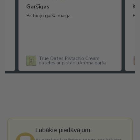
Garšīgas
Ko
as
Pistāciju garša maiga.
Pat
ikā
True Dates Pistachio Cream
dateles ar pistāciju krēma garšu
x
Labākie piedāvājumi