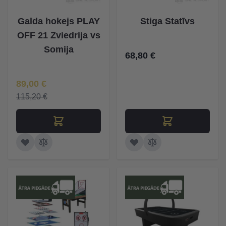
Galda hokejs PLAY
Stiga Statīvs
OFF 21 Zviedrija vs
Somija
68,80 €
Īpaša Cena
89,00 €
115,20 €