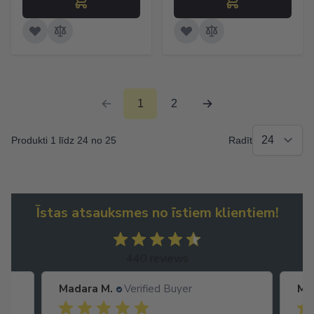
1
2
Produkti 1 līdz 24 no 25
Radīt
Īstas atsauksmes no īstiem klientiem!
440 reviews
Madara M.
Verified Buyer
Ma