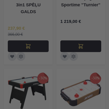
3in1 SPĒĻU
Sportime "Turnier"
GALDS
1 219,00 €
Īpaša Cena
237,90 €
366,00 €
-30%
-30%