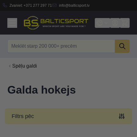
Zvaniet:
+371 277 297 71
info@balticsport.lv
Skip to Content
Search
Spēļu galdi
Galda hokejs
Filtrs pēc
Skip to product list