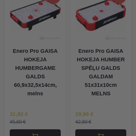
Enero Pro GAISA
Enero Pro GAISA
HOKEJA
HOKEJA HUMBER
HUMBERGAME
SPĒĻU GALDS
GALDS
GALDAM
60,9x32,5x14cm,
51x31x10cm
melns
MELNS
Īpaša Cena
Īpaša Cena
31,92 €
29,96 €
45,60 €
42,80 €