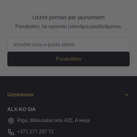
Uzzini pirmais par jaunumiem
Pieraksties, lai saņemtu izdevīgus piedāvājumus.
E-pasta adrese
Parakstīties
Uzņēmums
ALX-KO SIA
Rīga, Mūkusalas iela 42E, A ieeja
+371 277 297 71