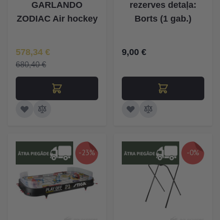
GARLANDO
rezerves detaļa:
ZODIAC Air hockey
Borts (1 gab.)
Īpaša Cena
578,34 €
9,00 €
680,40 €
-23%
-0%