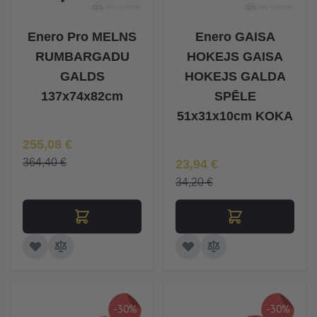
Enero Pro MELNS
Enero GAISA
RUMBARGADU
HOKEJS GAISA
GALDS
HOKEJS GALDA
137x74x82cm
SPĒLE
51x31x10cm KOKA
Īpaša Cena
255,08 €
Īpaša Cena
364,40 €
23,94 €
34,20 €
-30%
-30%