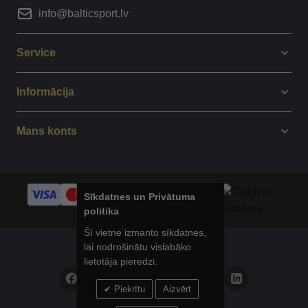
info@balticsport.lv
Service
Informācija
Mans konts
Sīkdatnes un Privātuma
politika
Šī vietne izmanto sīkdatnes,
lai nodrošinātu vislabāko
© 2014 - 2025 Balticsport.lv
lietotāja pieredzi.
Piekrītu
Aizvērt
Privātuma politika