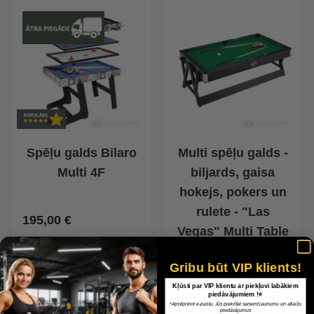
Spēļu galds Bilaro
Multi spēļu galds -
Multi 4F
biljards, gaisa
hokejs, pokers un
rulete - "Las
195,00 €
Vegas" Multi Table
Gribu būt VIP klients!
1 299,00 €
Kļūsti par VIP klientu ar piekļuvi labākiem
piedāvājumiem !⭐
*Apstiprinot e-pastu, Jūs piekrītat saņemt jaunumu un atlaižu
piedāvājumus