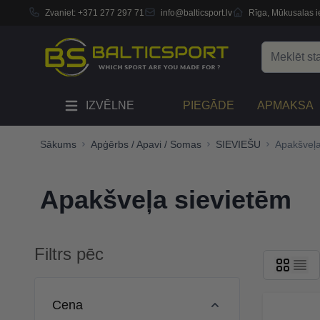
Zvaniet:
+371 277 297 71
info@balticsport.lv
Rīga, Mūkusalas ie
Skip to Content
Search
IZVĒLNE
PIEGĀDE
APMAKSA
Sākums
Apģērbs / Apavi / Somas
SIEVIEŠU
Apakšveļa
Apakšveļa sievietēm
Filtrs pēc
Skip to product list
Cena