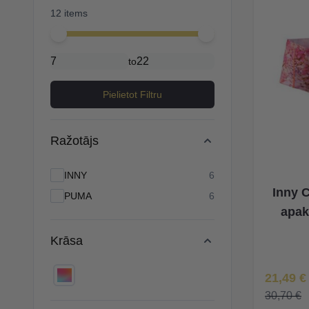
12 items
Minimal price
Maximum price
to
Pielietot Filtru
Ražotājs
products available
INNY
6
Inny C
products available
PUMA
6
apak
Krāsa
Īpaša Ce
21,49 €
30,70 €