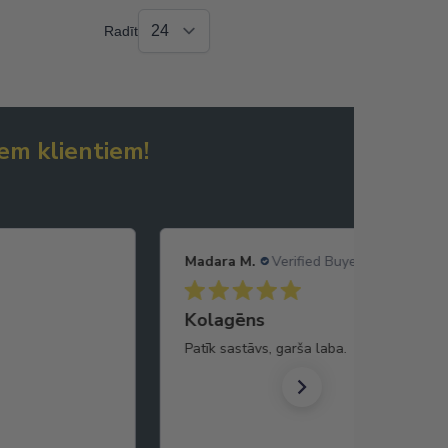
Radīt
em klientiem!
Madara M.
Verified Buyer
Kolagēns
Patīk sastāvs, garša laba.