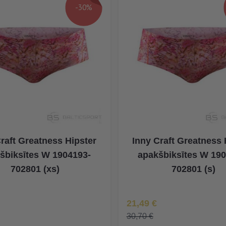
-30%
raft Greatness Hipster
Inny Craft Greatness 
šbiksītes W 1904193-
apakšbiksītes W 19
702801 (xs)
702801 (s)
na
Īpaša Cena
21,49 €
30,70 €