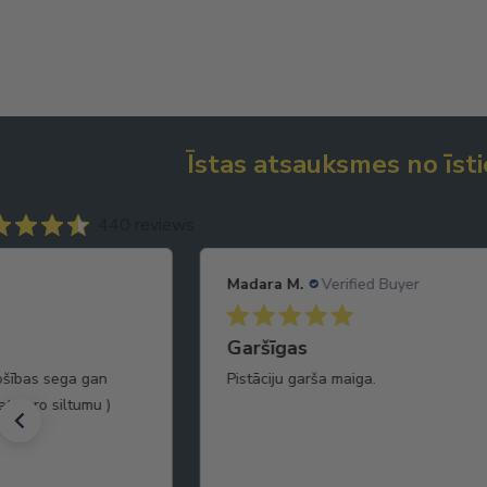
Īstas atsauksmes no īsti
440 reviews
Madara M.
Verified Buyer
Garšīgas
rošības sega gan
Pistāciju garša maiga.
 atstaro siltumu )