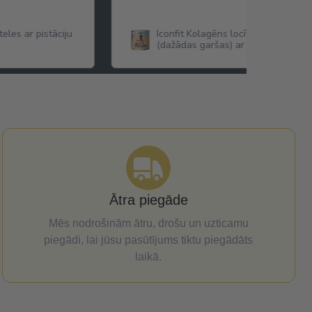
eles ar pistāciju
Iconfit Kolagēns locītavām Joint Co
(dažādas garšas) ar Glikozamīnu,
Hondroitīnu,MSM ,Hialuronskābi u.c
Ātra piegāde
Mēs nodrošinām ātru, drošu un uzticamu
piegādi, lai jūsu pasūtījums tiktu piegādāts
laikā.