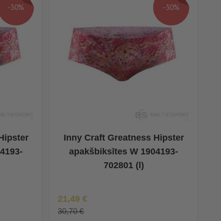
-30%
-30%
Hipster
Inny Craft Greatness Hipster
04193-
apakšbiksītes W 1904193-
702801 (l)
Īpaša Cena
21,49 €
30,70 €