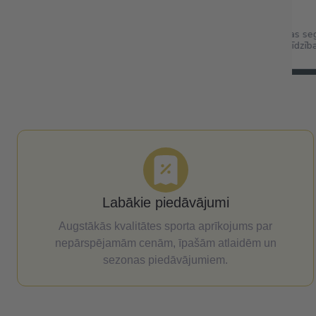
corn dateles ar
Folija sega izdzīvošanas se
šu
termo sega pirmās palīdzīb
cm
Labākie piedāvājumi
Augstākās kvalitātes sporta aprīkojums par
nepārspējamām cenām, īpašām atlaidēm un
sezonas piedāvājumiem.