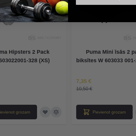
ma Hipsters 2 Pack
Puma Mini īsās 2 p
603022001-328 (XS)
biksītes W 603033 001-
na
Īpaša Cena
7,35 €
10,50 €
ievienot grozam
Pievienot grozam