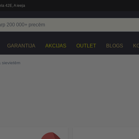
la 42E, A ieeja
GARANTIJA
AKCIJAS
OUTLET
BLOGS
K
 sievietēm