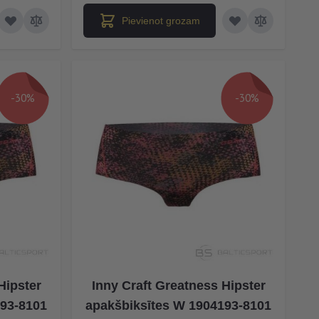
Pievienot grozam
-30%
-30%
Hipster
Inny Craft Greatness Hipster
193-8101
apakšbiksītes W 1904193-8101