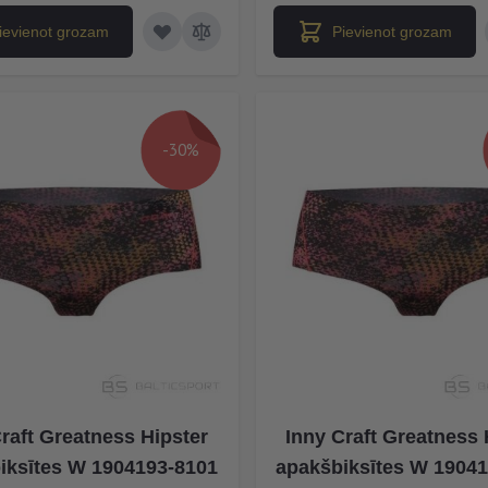
ievienot grozam
Pievienot grozam
-30%
raft Greatness Hipster
Inny Craft Greatness 
iksītes W 1904193-8101
apakšbiksītes W 1904