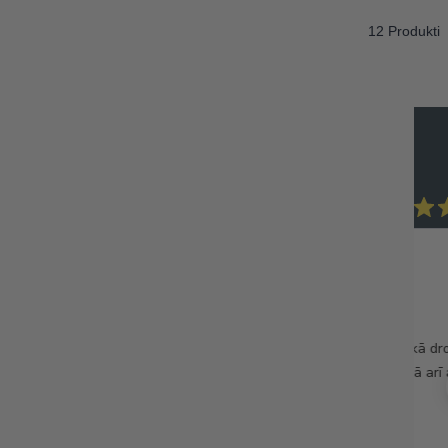
12 Produkti
Madara M.
Verified Buyer
Noderīgs pirkums
ēm! Jūt gan karameli gan
Ļoti liela izmēra. Noder gan kā d
īdzīga garša kā saldajam
citiem projektiem (karstā laikā arī
 nedaudz kraukšķīgas.