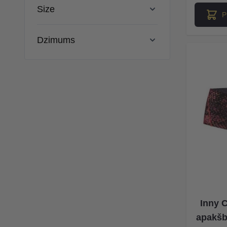
Size
P
Dzimums
Inny C
apakšb