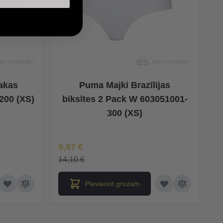
akas
Puma Majki Brazīlijas
200 (XS)
biksītes 2 Pack W 603051001-
300 (XS)
Īpaša Cena
9,87 €
14,10 €
Pievienot grozam