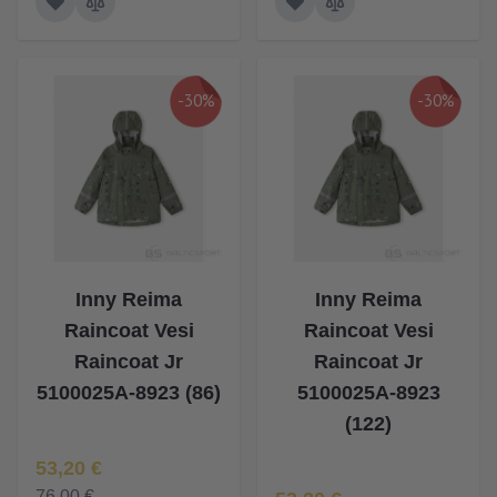
-30%
-30%
Inny Reima
Inny Reima
Raincoat Vesi
Raincoat Vesi
Raincoat Jr
Raincoat Jr
5100025A-8923 (86)
5100025A-8923
(122)
Īpaša Cena
53,20 €
Īpaša Cena
76,00 €