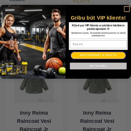
53,20 €
76,00 €
Gribu būt VIP klients!
Kļūsti par VIP klientu ar piekļuvi labākiem
piedāvājumiem !⭐
*Apstiprinot e-pastu, Jūs piekrītat saņemt jaunumu un atlaižu
piedāvājumus
Epasts
APSTIPRINĀT E-PASTU
-30%
-30%
NĒ, PALDIES
Inny Reima
Inny Reima
Raincoat Vesi
Raincoat Vesi
Raincoat Jr
Raincoat Jr