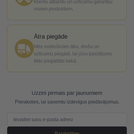
klientu atbalstu un uzticamu garantiju
visiem produktiem.
Ātra piegāde
Mēs nodrošinām ātru, drošu un
uzticamu piegādi, lai jūsu pasūtījums
tiktu piegādāts laikā.
Uzzini pirmais par jaunumiem
Pieraksties, lai saņemtu izdevīgus piedāvājumus.
E-pasta adrese
Parakstīties