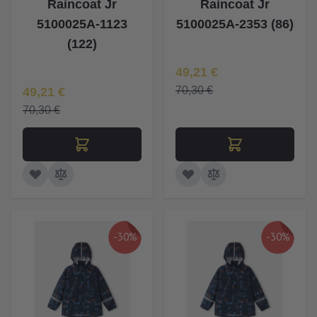
Raincoat Jr
Raincoat Jr
5100025A-1123
5100025A-2353 (86)
(122)
Īpaša Cena
49,21 €
Īpaša Cena
70,30 €
49,21 €
70,30 €
-30%
-30%