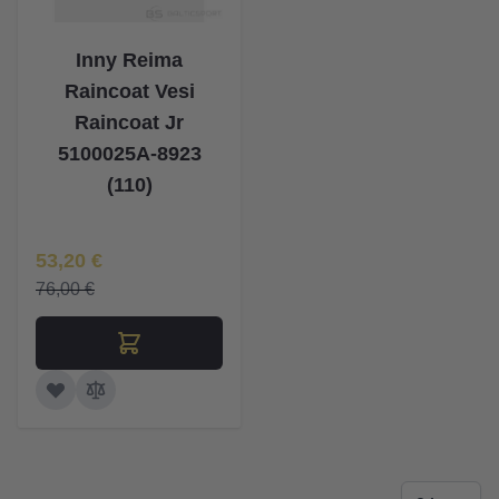
Inny Reima
Raincoat Vesi
Raincoat Jr
5100025A-8923
(110)
Īpaša Cena
53,20 €
76,00 €