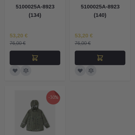
5100025A-8923
5100025A-8923
(134)
(140)
Īpaša Cena
Īpaša Cena
53,20 €
53,20 €
76,00 €
76,00 €
-30%