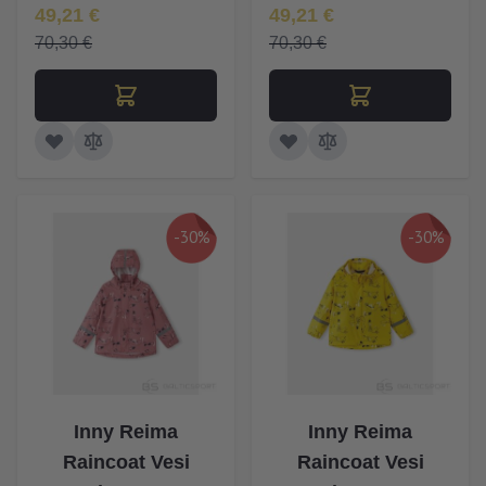
Īpaša Cena
Īpaša Cena
49,21 €
49,21 €
70,30 €
70,30 €
-30%
-30%
Inny Reima
Inny Reima
Raincoat Vesi
Raincoat Vesi