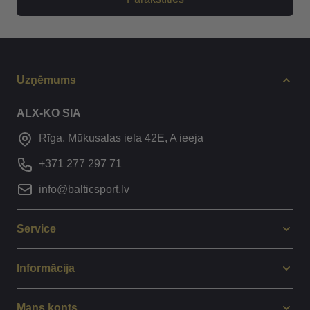
Uzņēmums
ALX-KO SIA
Rīga, Mūkusalas iela 42E, A ieeja
+371 277 297 71
info@balticsport.lv
Service
Informācija
Mans konts