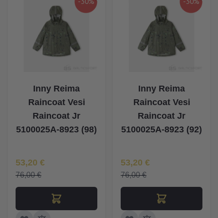
-30%
-30%
Inny Reima
Inny Reima
Raincoat Vesi
Raincoat Vesi
Raincoat Jr
Raincoat Jr
5100025A-8923 (98)
5100025A-8923 (92)
Īpaša Cena
Īpaša Cena
53,20 €
53,20 €
76,00 €
76,00 €