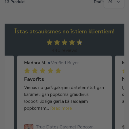
13 Produkti
Radīt
Īstas atsauksmes no īstiem klientiem!
440 reviews
Madara M.
Verified Buyer
Ma
Ātra piegāde. Lieliska apkalpošana.
Favorīts
No
Vienas no garšīgākajām datelēm! Jūt gan
Ļot
karameli gan popkorna graudiņus,
seg
ļooooti līdzīga garša kā saldajam
arī
popkornam...
Read more
True Dates Caramel Popcorn