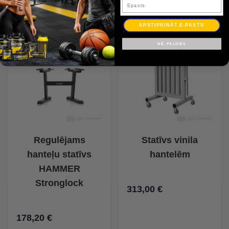
Epasts
APSTIPRINĀT E-PASTU
NĒ, PALDIES
Regulējams
Statīvs vinila
hanteļu statīvs
hantelēm
HAMMER
Stronglock
313,00 €
178,20 €