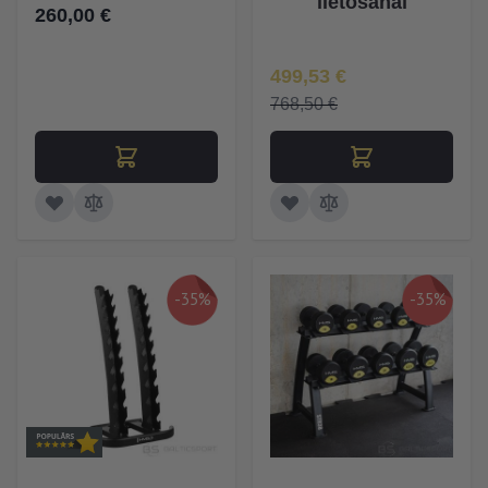
lietošanai
260,00 €
Īpaša Cena
499,53 €
768,50 €
-35%
-35%