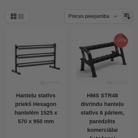
-35%
Hanteļu statīvs
HMS STR48
priekš Hexagon
divrindu hanteļu
hantelēm 1525 x
statīvs 6 pāriem,
570 x 950 mm
paredzēts
komerciālai