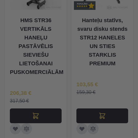
HMS STR36
Hanteļu statīvs,
VERTIKĀLS
svaru disku stends
HANEĻU
STR12 HANELES
PASTĀVĒLIS
UN STIES
SIEVIEŠU
STARKLIS
LIETOŠANAI
PREMIUM
PUSKOMERCIĀLĀM
Īpaša Cena
103,55 €
Īpaša Cena
159,30 €
206,38 €
317,50 €