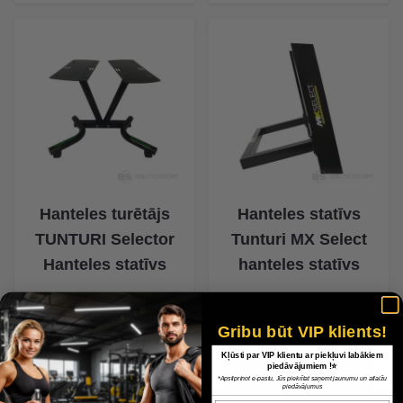
Hanteles turētājs
Hanteles statīvs
TUNTURI Selector
Tunturi MX Select
Hanteles statīvs
hanteles statīvs
99,50 €
206,00 €
Gribu būt VIP klients!
Kļūsti par VIP klientu ar piekļuvi labākiem
piedāvājumiem !⭐
*Apstiprinot e-pastu, Jūs piekrītat saņemt jaunumu un atlaižu
piedāvājumus