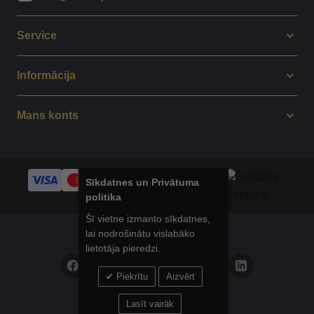
Service
Informācija
Mans konts
Sīkdatnes un Privātuma
politika
Šī vietne izmanto sīkdatnes,
lai nodrošinātu vislabāko
© 2014 - 2025 Balticsport.lv
lietotāja pieredzi.
Piekrītu
Aizvērt
Privātuma politika
Lasīt vairāk