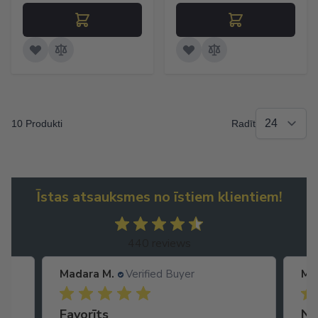
10 Produkti
Radīt
Īstas atsauksmes no īstiem klientiem!
440 reviews
Madara M.
Verified Buyer
Ma
Ātra piegāde. Lieliska apkalpošana.
Favorīts
No