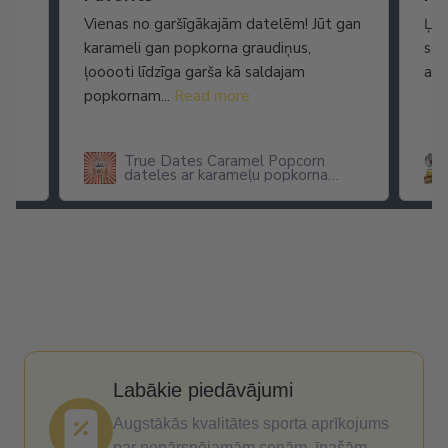
Vienas no garšīgākajām datelēm! Jūt gan
Ļot
karameli gan popkorna graudiņus,
seg
ļooooti līdzīga garša kā saldajam
arī
popkornam...
Read more
True Dates Caramel Popcorn
dateles ar karameļu popkorna
garšu
Labākie piedāvājumi
Augstākās kvalitātes sporta aprīkojums
par nepārspējamām cenām, īpašām