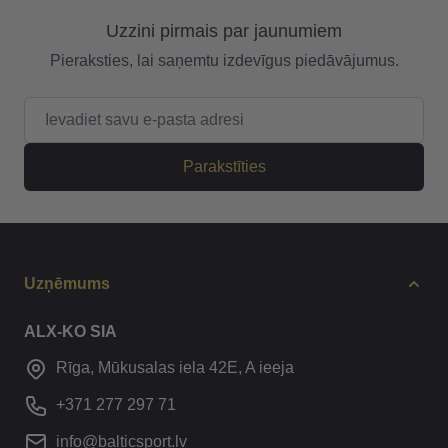
Uzzini pirmais par jaunumiem
Pieraksties, lai saņemtu izdevīgus piedāvājumus.
E-pasta adrese
Parakstīties
Uzņēmums
ALX-KO SIA
Rīga, Mūkusalas iela 42E, A ieeja
+371 277 297 71
info@balticsport.lv