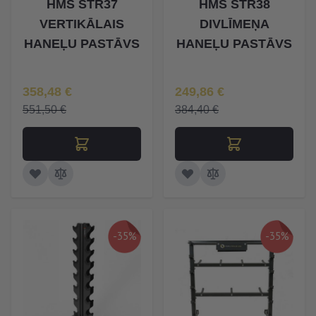
HMS STR37
HMS STR38
VERTIKĀLAIS
DIVLĪMEŅA
HANEĻU PASTĀVS
HANEĻU PASTĀVS
Īpaša Cena
Īpaša Cena
358,48 €
249,86 €
551,50 €
384,40 €
-35%
-35%