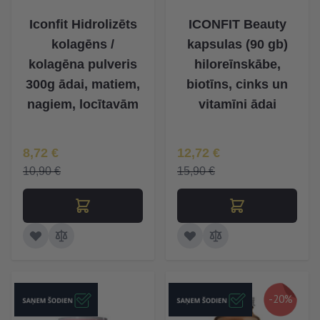
Iconfit Hidrolizēts
ICONFIT Beauty
kolagēns /
kapsulas (90 gb)
kolagēna pulveris
hiloreīnskābe,
300g ādai, matiem,
biotīns, cinks un
nagiem, locītavām
vitamīni ādai
Īpaša Cena
Īpaša Cena
8,72 €
12,72 €
10,90 €
15,90 €
-20%