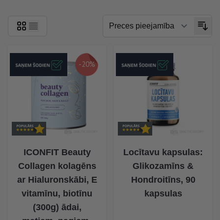
-20%
ICONFIT Beauty
Locītavu kapsulas:
Collagen kolagēns
Glikozamīns &
ar Hialuronskābi, E
Hondroitīns, 90
vitamīnu, biotīnu
kapsulas
(300g) ādai,