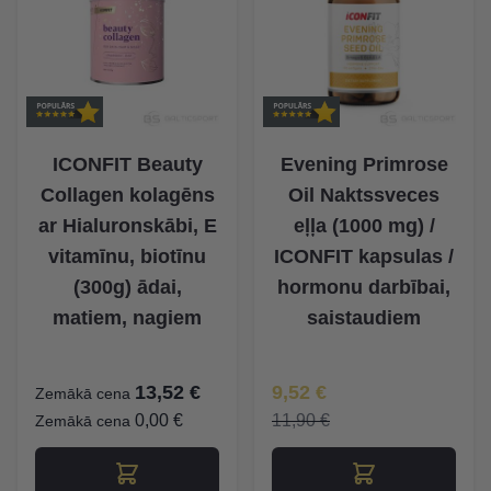
ICONFIT Beauty
Evening Primrose
Collagen kolagēns
Oil Naktssveces
ar Hialuronskābi, E
eļļa (1000 mg) /
vitamīnu, biotīnu
ICONFIT kapsulas /
(300g) ādai,
hormonu darbībai,
matiem, nagiem
saistaudiem
Īpaša Cena
13,52 €
9,52 €
Zemākā cena
0,00 €
11,90 €
Zemākā cena