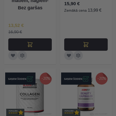
matiem, nagiem-
15,90 €
Bez garšas
13,99 €
Zemākā cena
Īpaša Cena
13,52 €
16,90 €
-20%
-20%