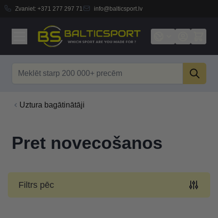
Zvaniet:
+371 277 297 71
info@balticsport.lv
Skip to Content
Search
Uztura bagātinātāji
Pret novecošanos
Filtrs pēc
Skip to product list