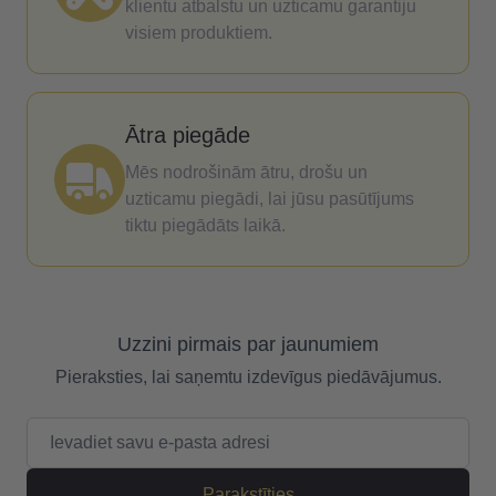
klientu atbalstu un uzticamu garantiju
visiem produktiem.
Ātra piegāde
Mēs nodrošinām ātru, drošu un
uzticamu piegādi, lai jūsu pasūtījums
tiktu piegādāts laikā.
Uzzini pirmais par jaunumiem
Pieraksties, lai saņemtu izdevīgus piedāvājumus.
E-pasta adrese
Parakstīties