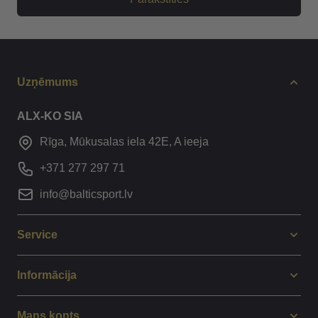
Uzņēmums
ALX-KO SIA
Rīga, Mūkusalas iela 42E, A ieeja
+371 277 297 71
info@balticsport.lv
Service
Informācija
Mans konts