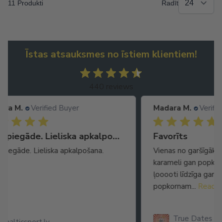
11 Produkti
Radīt
Īstas atsauksmes no īstiem klientiem!
440 reviews
Madara M.
Verified Buyer
Ma
Ātra piegāde. Lieliska apkalpošana.
Favorīts
No
Vienas no garšīgākajām datelēm! Jūt gan
Ļot
karameli gan popkorna graudiņus,
seg
ļooooti līdzīga garša kā saldajam
arī
popkornam...
Read more
True Dates Caramel Popcorn