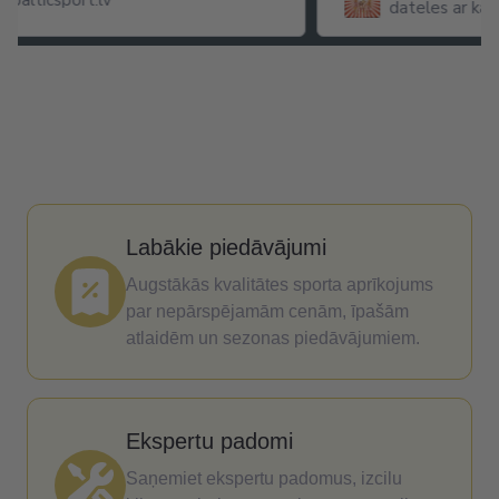
dateles ar karameļu popkorna
garšu
Labākie piedāvājumi
Augstākās kvalitātes sporta aprīkojums
par nepārspējamām cenām, īpašām
atlaidēm un sezonas piedāvājumiem.
Ekspertu padomi
Saņemiet ekspertu padomus, izcilu