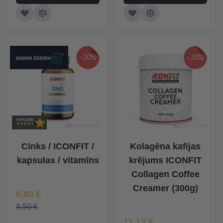
-20%
-20%
Cinks / ICONFIT /
Kolagēna kafijas
kapsulas / vitamīns
krējums ICONFIT
Collagen Coffee
Creamer (300g)
Īpaša Cena
6,80 €
8,50 €
Īpaša Cena
11,12 €