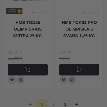
HMS TOD25
HMS TOK01 PRO
OLIMPISKAIS
OLIMPISKAIS
SVĪTRA 25 KG
SVĀRS 1,25 KG
Īpaša Cena
Īpaša Cena
72,15 €
5,07 €
111,00 €
7,80 €
1
2
3