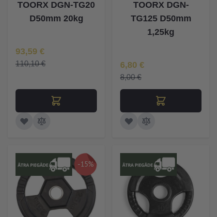
TOORX DGN-TG20
TOORX DGN-
D50mm 20kg
TG125 D50mm
1,25kg
Īpaša Cena
93,59 €
Īpaša Cena
110,10 €
6,80 €
8,00 €
-15%