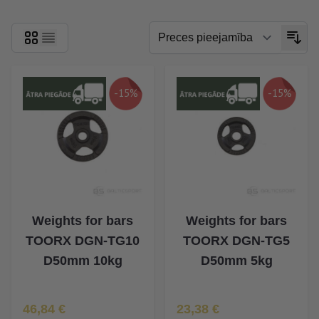
-15%
-15%
Weights for bars
Weights for bars
TOORX DGN-TG10
TOORX DGN-TG5
D50mm 10kg
D50mm 5kg
Īpaša Cena
Īpaša Cena
46,84 €
23,38 €