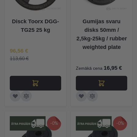
Disck Toorx DGG-
Gumijas svaru
TG25 25 kg
disks 50mm /
2,5kg-25kg / rubber
weighted plate
Īpaša Cena
96,56 €
113,60 €
16,95 €
Zemākā cena
-0%
-0%