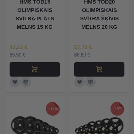
HMS TOD15
HMS TOD20
OLIMPISKAIS
OLIMPISKAIS
SVĪTRA PLĀTS
SVĪTRA ŠĶĪVIS
MELNS 15 KG
MELNS 20 KG
Īpaša Cena
Īpaša Cena
43,23 €
57,72 €
66,50 €
88,80 €
-35%
-35%