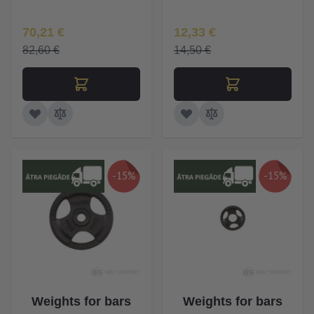
Īpaša Cena
Īpaša Cena
70,21 €
12,33 €
82,60 €
14,50 €
-15%
-15%
Weights for bars
Weights for bars