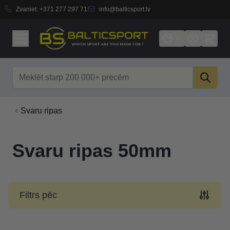
Zvaniet:
+371 277 297 71
info@balticsport.lv
Skip to Content
Search
Svaru ripas
Svaru ripas 50mm
Filtrs pēc
Skip to product list