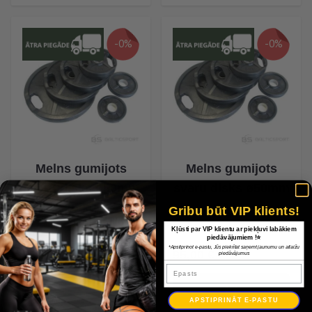
-0%
-0%
Melns gumijots
Melns gumijots
svaru disks ø50mm
svaru disks ø50mm
15 kg
20 kg
Gribu būt VIP klients!
Kļūsti par VIP klientu ar piekļuvi labākiem
piedāvājumiem !⭐
*Apstiprinot e-pastu, Jūs piekrītat saņemt jaunumu un atlaižu
79,90 €
95,00 €
piedāvājumus
Epasts
APSTIPRINĀT E-PASTU