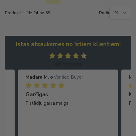
Produkti 1 līdz 24 no 89
Radīt
Īstas atsauksmes no īstiem klientiem!
440 reviews
Madara M.
Verified Buyer
Ma
Garšīgas
Ko
as
Pistāciju garša maiga.
Pat
ikā