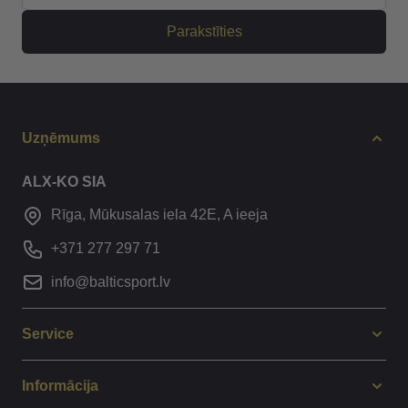
Parakstīties
Uzņēmums
ALX-KO SIA
Rīga, Mūkusalas iela 42E, A ieeja
+371 277 297 71
info@balticsport.lv
Service
Informācija