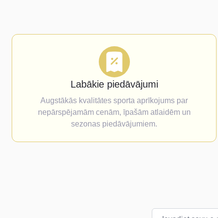
Labākie piedāvājumi
Augstākās kvalitātes sporta aprīkojums par
nepārspējamām cenām, īpašām atlaidēm un
sezonas piedāvājumiem.
E-pasta adrese