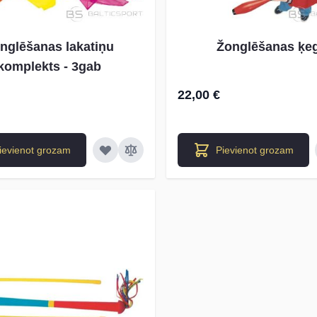
nglēšanas lakatiņu
Žonglēšanas ķeg
komplekts - 3gab
22,00 €
ievienot grozam
Pievienot grozam