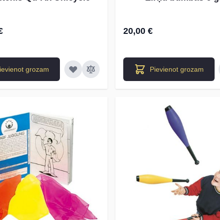
€
20,00 €
ievienot grozam
Pievienot grozam