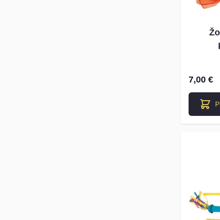
Žo
7,00 €
P