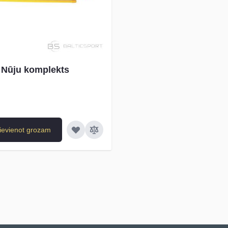
Nūju komplekts
ievienot grozam