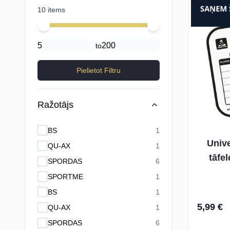
10 items
Minimal price
Maximum price
to
Pielietot Filtru
Ražotājs
products available
BS
1
Unive
products available
QU-AX
1
tāfe
products available
SPORDAS
6
products available
SPORTME
1
products available
BS
1
5,99 €
products available
QU-AX
1
products available
SPORDAS
6