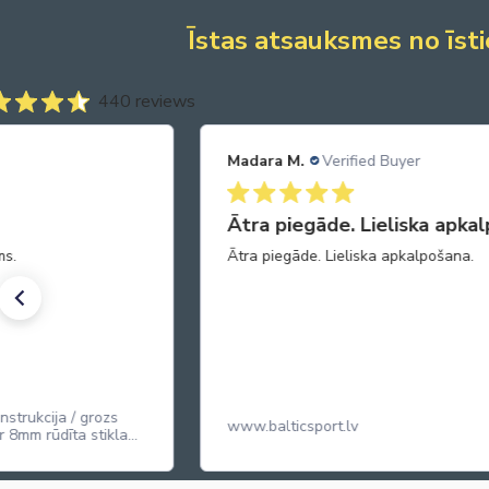
Īstas atsauksmes no īsti
440 reviews
Madara M.
Verified Buyer
kalpošana.
Favorīts
a.
Vienas no garšīgākajām datelēm! Jūt
popkorna graudiņus, ļooooti līdzīga 
popkornam kinoteātrī. Saldas, nedaud
True Dates Caramel Popcorn da
karameļu popkorna garšu