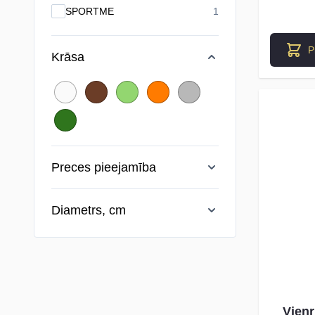
products available
SPORTME
1
P
Krāsa
Preces pieejamība
Diametrs, cm
Vienr