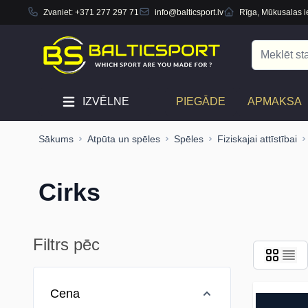
Zvaniet:
+371 277 297 71
info@balticsport.lv
Rīga, Mūkusalas ie
Skip to Content
Search
IZVĒLNE
PIEGĀDE
APMAKSA
Sākums
Atpūta un spēles
Spēles
Fiziskajai attīstībai
Cirks
Filtrs pēc
Skip to product list
Cena