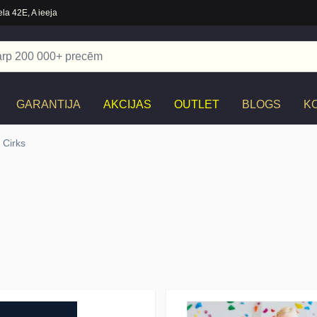
la 42E, A ieeja
GARANTIJA
AKCIJAS
OUTLET
BLOGS
K
Cirks