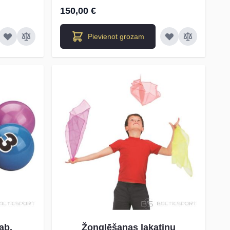
150,00 €
Pievienot grozam
ab.
Žonglēšanas lakatiņu