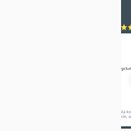
Madara M.
Verified Buyer
Ātra piegāde. Lieliska ap
gstums.
Ātra piegāde. Lieliska apkalpošan
 konstrukcija / grozs
www.balticsport.lv
, ar 8mm rūdīta stikla