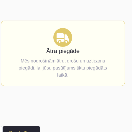
Ātra piegāde
Mēs nodrošinām ātru, drošu un uzticamu
piegādi, lai jūsu pasūtījums tiktu piegādāts
laikā.