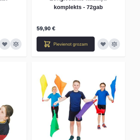
komplekts - 72gab
59,90 €
Pievienot grozam