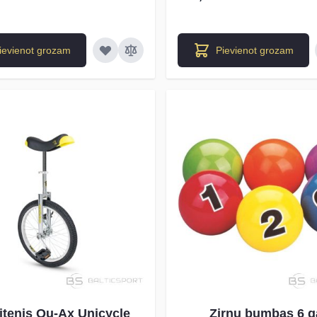
ievienot grozam
Pievienot grozam
itenis Qu-Ax Unicycle
Zirņu bumbas 6 g