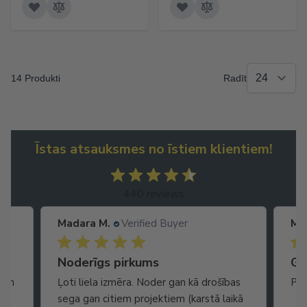
14 Produkti
Radīt
Īstas atsauksmes no īstiem klientiem!
440 reviews
Madara M.
Verified Buyer
Ma
Noderīgs pirkums
Ga
gan
Ļoti liela izmēra. Noder gan kā drošības
Pis
sega gan citiem projektiem (karstā laikā