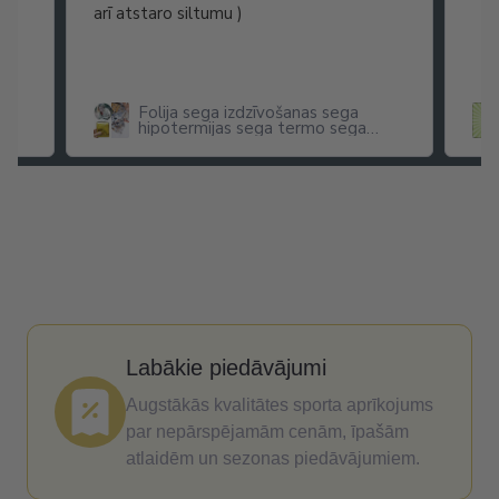
arī atstaro siltumu )
Folija sega izdzīvošanas sega
hipotermijas sega termo sega
pirmās palīdzības sega 160 cm x
210 cm
Labākie piedāvājumi
Augstākās kvalitātes sporta aprīkojums
par nepārspējamām cenām, īpašām
atlaidēm un sezonas piedāvājumiem.