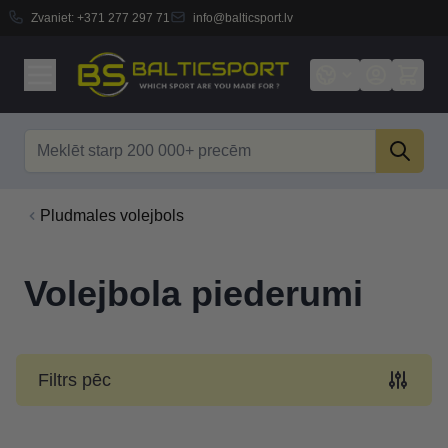
Zvaniet:
+371 277 297 71
info@balticsport.lv
Skip to Content
Search
Pludmales volejbols
Volejbola piederumi
Filtrs pēc
Skip to product list