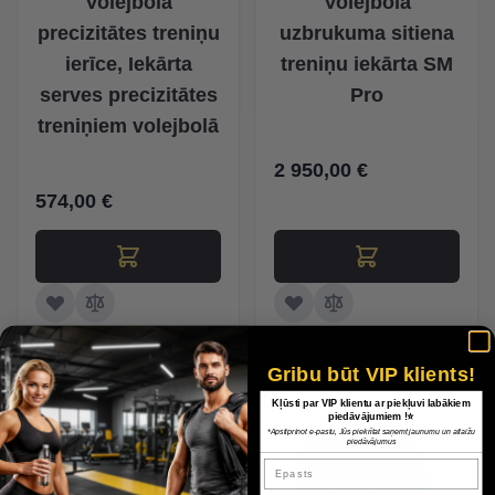
Volejbola
Volejbola
precizitātes treniņu
uzbrukuma sitiena
ierīce, Iekārta
treniņu iekārta SM
serves precizitātes
Pro
treniņiem volejbolā
2 950,00 €
574,00 €
Gribu būt VIP klients!
Kļūsti par VIP klientu ar piekļuvi labākiem
piedāvājumiem !⭐
*Apstiprinot e-pastu, Jūs piekrītat saņemt jaunumu un atlaižu
piedāvājumus
Epasts