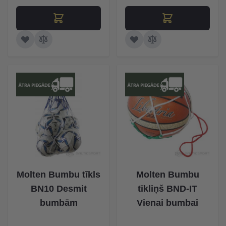
Molten Bumbu tīkls
Molten Bumbu
BN10 Desmit
tīkliņš BND-IT
bumbām
Vienai bumbai