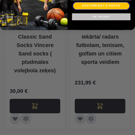
APSTIPRINĀT E-PASTU
NĒ, PALDIES
Pludmales zeķes
Ātruma mērīšanas
Classic Sand
iekārta/ radars
Socks Vincere
futbolam, tenisam,
Sand socks (
golfam un citiem
pludmales
sporta veidiem
volejbola zeķes)
231,95 €
30,00 €