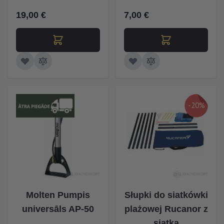
19,00 €
7,00 €
-20%
Molten Pumpis
Słupki do siatkówki
universāls AP-50
plażowej Rucanor z
siatką