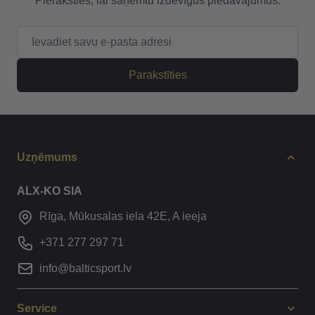
Pieraksties, lai saņemtu izdevīgus piedāvājumus.
E-pasta adrese
Parakstīties
Uzņēmums
ALX-KO SIA
Rīga, Mūkusalas iela 42E, A ieeja
+371 277 297 71
info@balticsport.lv
Service