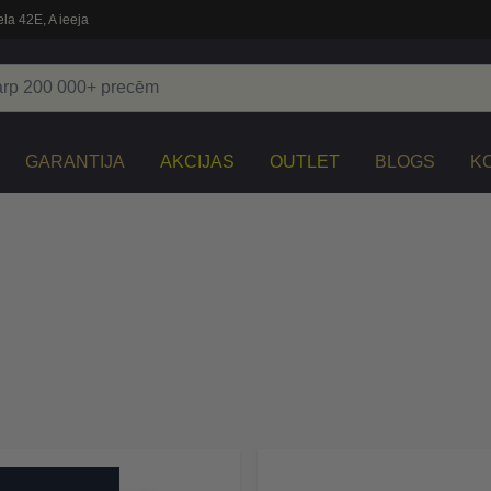
la 42E, A ieeja
GARANTIJA
AKCIJAS
OUTLET
BLOGS
K