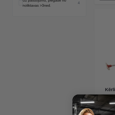
Uz pasūtījumu, piegāde no
products available
4
noliktavas >3ned.
Kērl
67,00 €