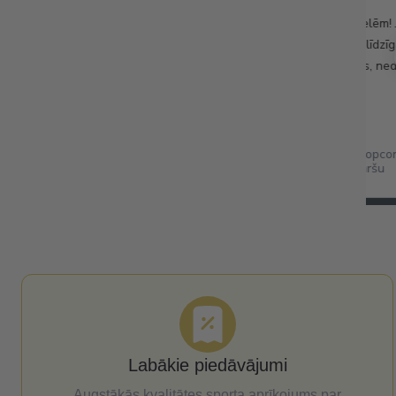
ošana.
Vienas no garšīgākajām datelēm! 
popkorna graudiņus, ļooooti līdzī
popkornam kinoteātrī. Saldas, ne
True Dates Caramel Popcor
karameļu popkorna garšu
Labākie piedāvājumi
Augstākās kvalitātes sporta aprīkojums par