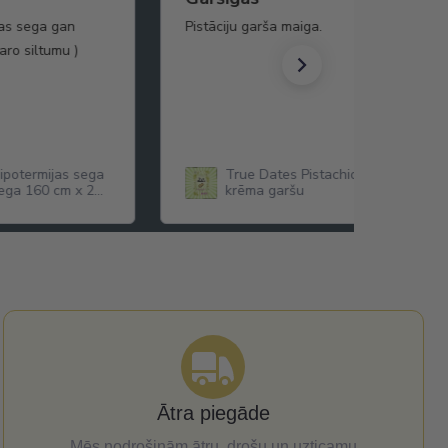
bas sega gan
Pistāciju garša maiga.
taro siltumu )
hipotermijas sega
True Dates Pistachio Cream dateles
sega 160 cm x 210
krēma garšu
Ātra piegāde
Mēs nodrošinām ātru, drošu un uzticamu