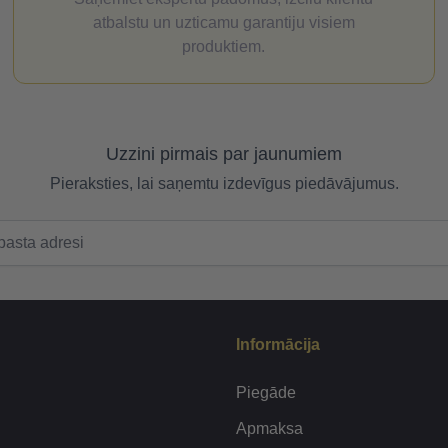
atbalstu un uzticamu garantiju visiem
produktiem.
Uzzini pirmais par jaunumiem
Pieraksties, lai saņemtu izdevīgus piedāvājumus.
Informācija
Piegāde
Apmaksa