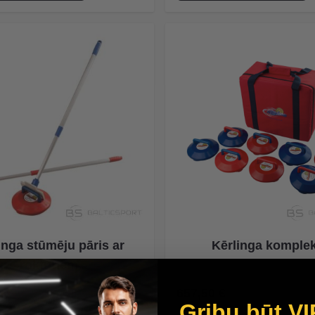
inga stūmēju pāris ar
Kērlinga komple
rokturiem
657,50 €
Gribu būt VI