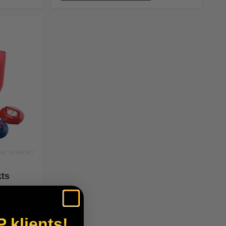
kts
P klients!