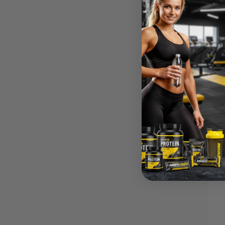
P
5 Produkti
Madara M.
Verified Buyer
 apkalpošana.
Favorīts