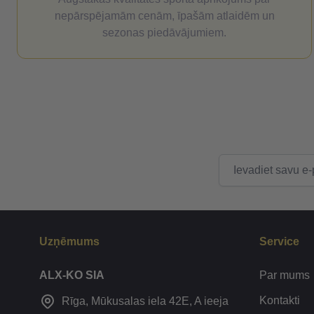
nepārspējamām cenām, īpašām atlaidēm un
sezonas piedāvājumiem.
E-pasta adrese
Uzņēmums
Service
ALX-KO SIA
Par mums
Kontakti
Rīga, Mūkusalas iela 42E, A ieeja