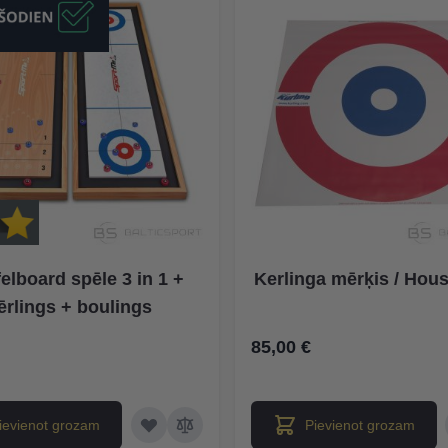
elboard spēle 3 in 1 +
Kerlinga mērķis / Hous
ērlings + boulings
85,00 €
ievienot grozam
Pievienot grozam