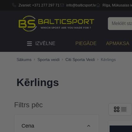
Zvaniet:
+371 277 297 71
info@balticsport.lv
Rīga, Mūkusalas ie
Skip to Content
Search
IZVĒLNE
PIEGĀDE
APMAKSA
Sākums
Sporta veidi
Citi Sporta Veidi
Kērlings
Kērlings
Filtrs pēc
Skip to product list
Cena