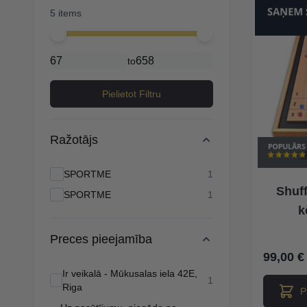
5 items
Minimal price
Maximum price
to
Pielietot Filtru
Ražotājs
products available
SPORTME
1
Shuff
products available
SPORTME
1
k
Preces pieejamība
99,00 €
Ir veikalā - Mūkusalas iela 42E,
products available
1
Riga
P