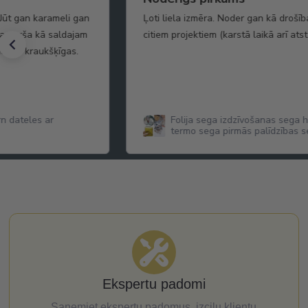
Jūt gan karameli gan
Ļoti liela izmēra. Noder gan kā drošī
ga garša kā saldajam
citiem projektiem (karstā laikā arī ats
daudz kraukšķīgas.
n dateles ar
Folija sega izdzīvošanas sega 
termo sega pirmās palīdzības 
cm
Ekspertu padomi
Saņemiet ekspertu padomus, izcilu klientu