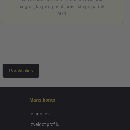
piegādi, lai jūsu pasūtījums tiktu piegādāts
laikā.
Parakstīties
Mans konts
Ielogoties
Izveidot profilu