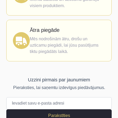
visiem produktiem.
Ātra piegāde
Mēs nodrošinām ātru, drošu un
uzticamu piegādi, lai jūsu pasūtījums
tiktu piegādāts laikā.
Uzzini pirmais par jaunumiem
Pieraksties, lai saņemtu izdevīgus piedāvājumus.
E-pasta adrese
Parakstīties