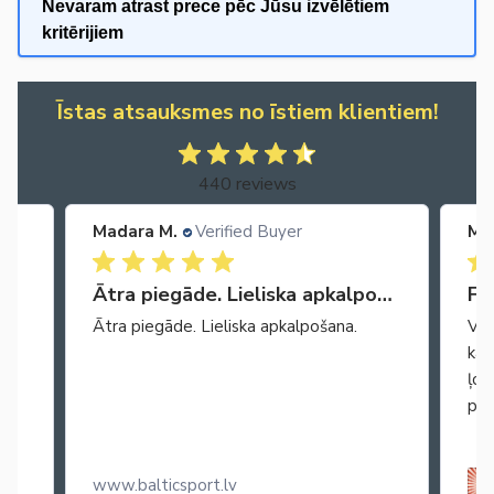
Nevaram atrast prece pēc Jūsu izvēlētiem
kritērijiem
Īstas atsauksmes no īstiem klientiem!
440 reviews
Madara M.
Verified Buyer
Ma
Ātra piegāde. Lieliska apkalpošana.
Fa
Ātra piegāde. Lieliska apkalpošana.
Vie
kar
ļoo
pop
www.balticsport.lv
ss