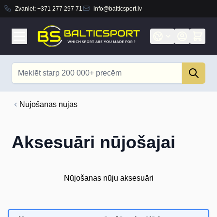
Zvaniet:
+371 277 297 71
info@balticsport.lv
Skip to Content
Search
Nūjošanas nūjas
Aksesuāri nūjošajai
Nūjošanas nūju aksesuāri