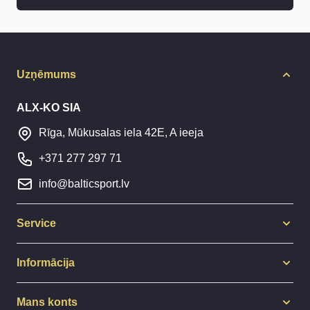
Uzņēmums
ALX-KO SIA
Rīga, Mūkusalas iela 42E, A ieeja
+371 277 297 71
info@balticsport.lv
Service
Informācija
Mans konts