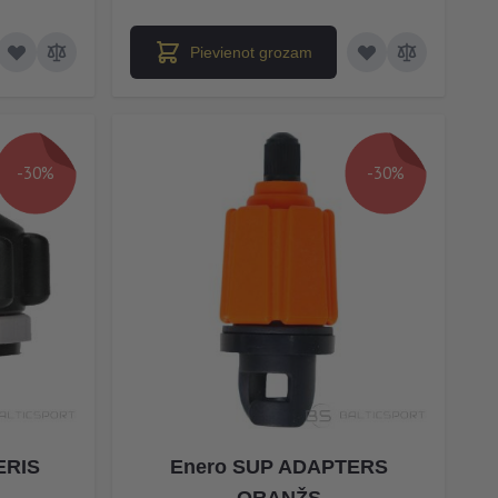
Pievienot grozam
-30%
-30%
ERIS
Enero SUP ADAPTERS
ORANŽS