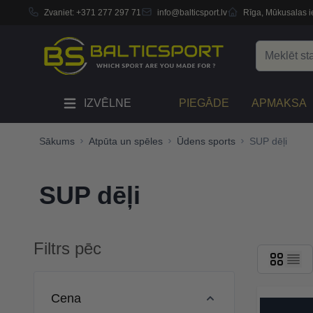
Zvaniet:
+371 277 297 71
info@balticsport.lv
Rīga, Mūkusalas ie
Skip to Content
Search
IZVĒLNE
PIEGĀDE
APMAKSA
Sākums
Atpūta un spēles
Ūdens sports
SUP dēļi
SUP dēļi
Filtrs pēc
Skip to product list
Cena