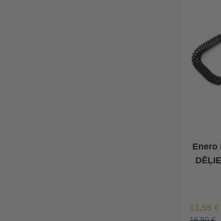
Enero
DĒĻIE
Īpaša Ce
11,55 €
16,50 €