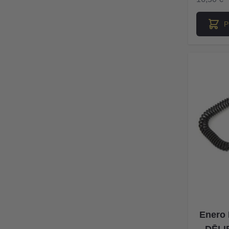
P
Enero
DĒĻIE