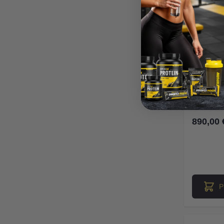
Bē
890,00 
P