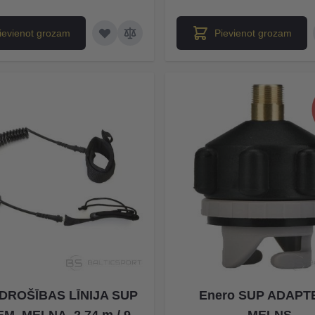
ievienot grozam
Pievienot grozam
 DROŠĪBAS LĪNIJA SUP
Enero SUP ADAPT
M, MELNA, 2.74 m / 9
MELNS