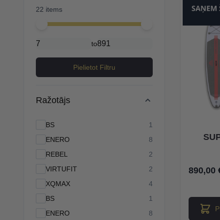
22 items
Minimal price
Maximum price
to
Pielietot Filtru
Ražotājs
products available
BS
1
SUP
products available
ENERO
8
products available
REBEL
2
products available
VIRTUFIT
2
890,00 
products available
XQMAX
4
products available
BS
1
P
products available
ENERO
8