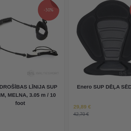
-30%
 DROŠĪBAS LĪNIJA SUP
Enero SUP DĒĻA SĒ
M, MELNA, 3.05 m / 10
foot
Īpaša Cena
29,89 €
42,70 €
na