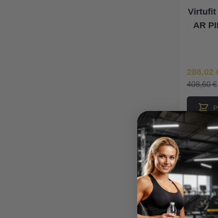
Virtuf
AR P
Īpaša Ce
286,02 
408,60 €
P