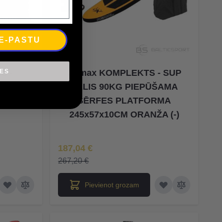
 E-PASTU
IES
S -
Xqmax KOMPLEKTS - SUP
DĒLIS
DĒLIS 90KG PIEPŪŠAMA
A)
SĒRFES PLATFORMA
245x57x10CM ORANŽA (-)
Īpaša Cena
187,04 €
267,20 €
Pievienot grozam