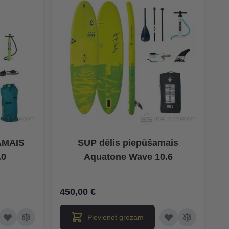
AMAIS
SUP dēlis piepūšamais
.0
Aquatone Wave 10.6
450,00 €
Pievienot grozam