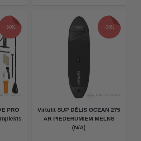
-30%
-30%
IVE PRO
Virtufit SUP DĒLIS OCEAN 275
omplekts
AR PIEDERUMIEM MELNS
(N/A)