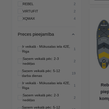
products available
REBEL
2
products available
VIRTUFIT
2
products available
XQMAX
4
Preces pieejamība
Ir veikalā - Mūkusalas iela 42E,
products available
1
Riga
Saņem veikalā pēc: 2-3
products available
2
nedēļas
Saņem veikalā pēc: 5-12
products available
19
darba dienas
Ir veikalā - Mūkusalas iela 42E,
Reb
products available
1
Riga
pie
Saņem veikalā pēc: 2-3
products available
2
komp
nedēļas
Saņem veikalā pēc: 5-12