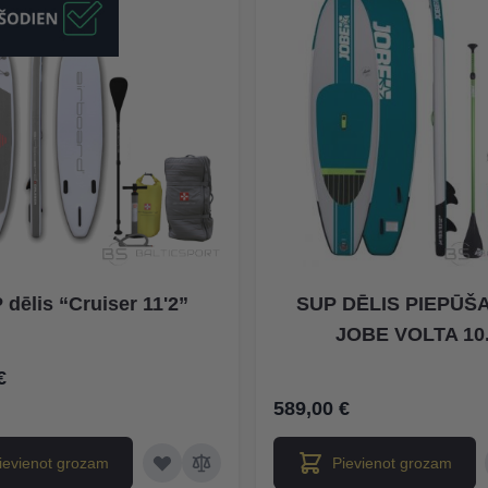
 dēlis “Cruiser 11'2”
SUP DĒLIS PIEPŪŠ
JOBE VOLTA 10
€
589,00 €
ievienot grozam
Pievienot grozam