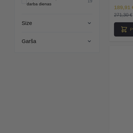
products available
19
darba dienas
Īpaša Ce
189,91 
271,30 €
Size
P
Garša