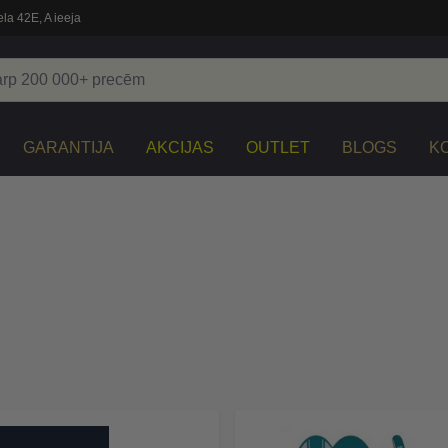
la 42E, A ieeja
GARANTIJA
AKCIJAS
OUTLET
BLOGS
K