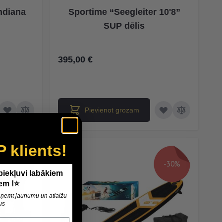
ndiana
Sportime “Seegleiter 10'8”
SUP dēlis
395,00 €
Pievienot grozam
P klients!
-30%
-30%
 piekļuvi labākiem
em !⭐
 saņemt jaunumu un atlaižu
us