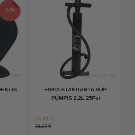
-30%
DEKLIS
Enero STANDARTA SUP
PUMPIS 2.2L 25Psi
Īpaša Cena
21,91 €
31,30 €