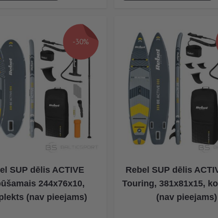
-30%
el SUP dēlis ACTIVE
Rebel SUP dēlis ACT
pūšamais 244x76x10,
Touring, 381x81x15, k
lekts (nav pieejams)
(nav pieejams)