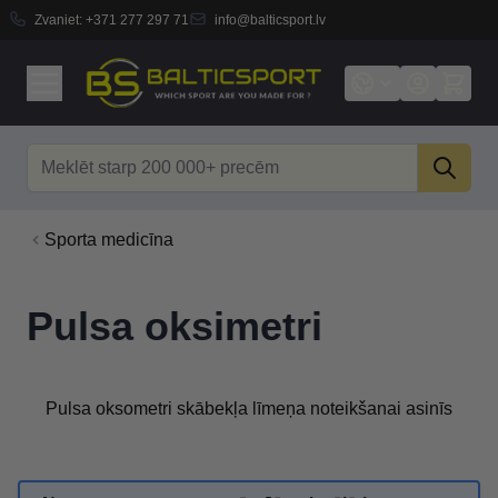
Zvaniet:
+371 277 297 71
info@balticsport.lv
Skip to Content
Search
Sporta medicīna
Pulsa oksimetri
Pulsa oksometri skābekļa līmeņa noteikšanai asinīs