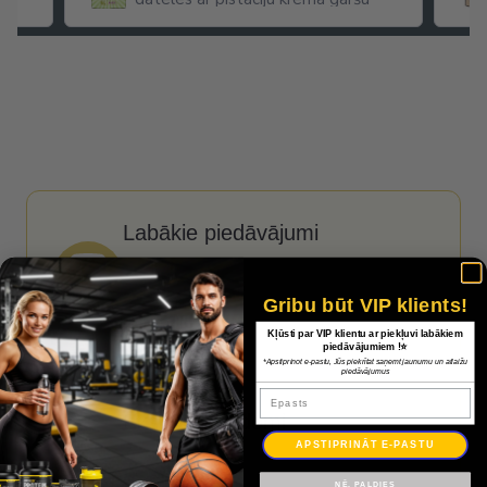
x
Labākie piedāvājumi
Augstākās kvalitātes sporta aprīkojums
par nepārspējamām cenām, īpašām
Gribu būt VIP klients!
atlaidēm un sezonas piedāvājumiem.
Kļūsti par VIP klientu ar piekļuvi labākiem
piedāvājumiem !⭐
*Apstiprinot e-pastu, Jūs piekrītat saņemt jaunumu un atlaižu
piedāvājumus
Epasts
Ekspertu padomi
APSTIPRINĀT E-PASTU
Saņemiet ekspertu padomus, izcilu
klientu atbalstu un uzticamu garantiju
NĒ, PALDIES