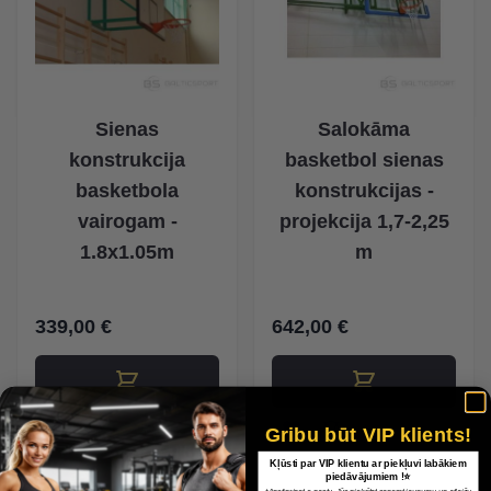
Sienas
Salokāma
konstrukcija
basketbol sienas
basketbola
konstrukcijas -
vairogam -
projekcija 1,7-2,25
1.8x1.05m
m
339,00 €
642,00 €
Gribu būt VIP klients!
Kļūsti par VIP klientu ar piekļuvi labākiem
piedāvājumiem !⭐
*Apstiprinot e-pastu, Jūs piekrītat saņemt jaunumu un atlaižu