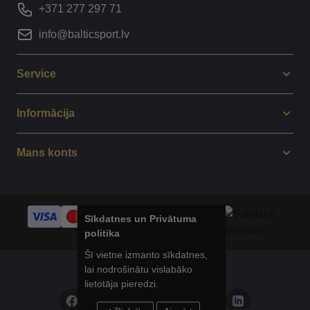
+371 277 297 71
info@balticsport.lv
Service
Informācija
Mans konts
Sīkdatnes un Privātuma
politika
Šī vietne izmanto sīkdatnes,
lai nodrošinātu vislabāko
© 2014 - 2025 Balticsport.lv
lietotāja pieredzi.