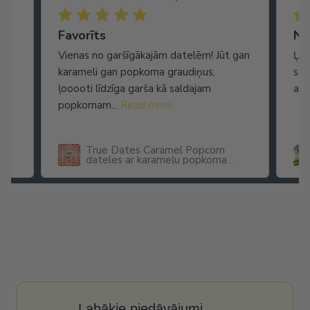
Ātra piegāde. Lieliska apkalpošana.
Favorīts
No
Vienas no garšīgākajām datelēm! Jūt gan
Ļot
karameli gan popkorna graudiņus,
seg
ļooooti līdzīga garša kā saldajam
arī
popkornam...
Read more
True Dates Caramel Popcorn
dateles ar karameļu popkorna
garšu
Labākie piedāvājumi