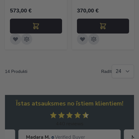
573,00 €
370,00 €
14 Produkti
Radīt
Īstas atsauksmes no īstiem klientiem!
440 reviews
Madara M.
Verified Buyer
Ma