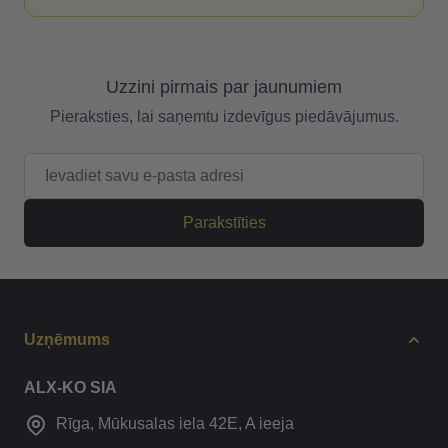
Uzzini pirmais par jaunumiem
Pieraksties, lai saņemtu izdevīgus piedāvājumus.
E-pasta adrese
Parakstīties
Uzņēmums
ALX-KO SIA
Rīga, Mūkusalas iela 42E, A ieeja