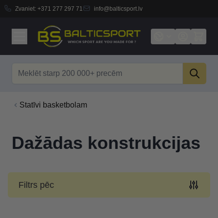
Zvaniet:
+371 277 297 71
info@balticsport.lv
Skip to Content
Search
Statīvi basketbolam
Dažādas konstrukcijas
Filtrs pēc
Skip to product list