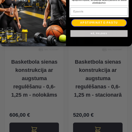
piedāvājumus
Epasts
APSTIPRINĀT E-PASTU
NĒ, PALDIES
Basketbola sienas
Basketbola sienas
konstrukcija ar
konstrukcija ar
augstuma
augstuma
regulēšanu - 0,6-
regulēšanas - 0,6-
1,25 m - nolokāms
1,25 m - stacionarā
606,00 €
520,00 €