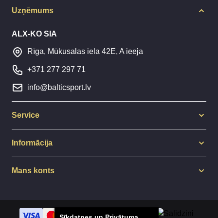
Uzņēmums
ALX-KO SIA
Rīga, Mūkusalas iela 42E, A ieeja
+371 277 297 71
info@balticsport.lv
Service
Informācija
Mans konts
Sīkdatnes un Privātuma