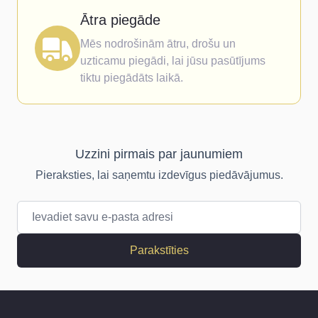
Ātra piegāde
Mēs nodrošinām ātru, drošu un
uzticamu piegādi, lai jūsu pasūtījums
tiktu piegādāts laikā.
Uzzini pirmais par jaunumiem
Pieraksties, lai saņemtu izdevīgus piedāvājumus.
E-pasta adrese
Parakstīties