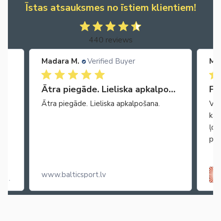
Īstas atsauksmes no īstiem klientiem!
440 reviews
Madara M.
Verified Buyer
Ma
Ātra piegāde. Lieliska apkalpošana.
Fa
Ātra piegāde. Lieliska apkalpošana.
Vie
kar
ļoo
pop
www.balticsport.lv
ss