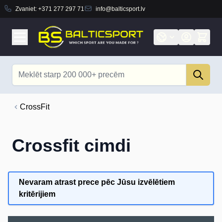
Zvaniet:
+371 277 297 71
info@balticsport.lv
Skip to Content
Search
CrossFit
Crossfit cimdi
Nevaram atrast prece pēc Jūsu izvēlētiem
kritērijiem