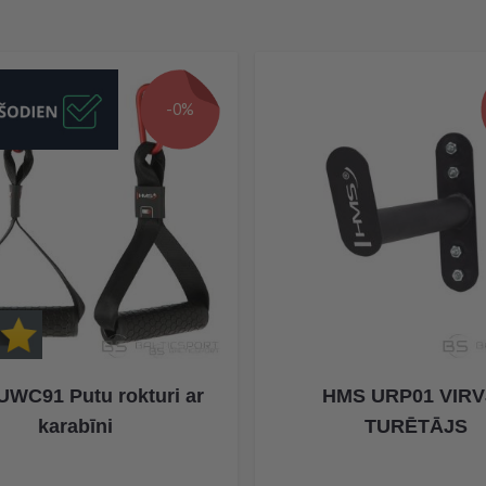
-0%
WC91 Putu rokturi ar
HMS URP01 VIR
karabīni
TURĒTĀJS