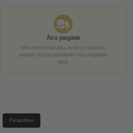
Ātra piegāde
Mēs nodrošinām ātru, drošu un uzticamu
piegādi, lai jūsu pasūtījums tiktu piegādāts
laikā.
Parakstīties