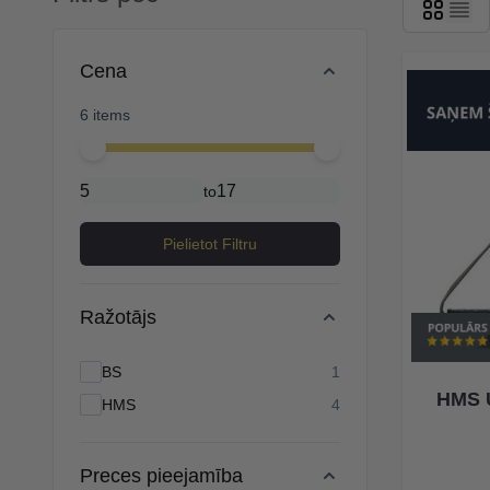
Skip to product list
Cena
6 items
Minimal price
Maximum price
to
Pielietot Filtru
Ražotājs
products available
BS
1
HMS U
products available
HMS
4
Preces pieejamība