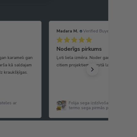
Madara M.
Verified Buyer
Noderīgs pirkums
 gan karameli gan
Ļoti liela izmēra. Noder gan kā drošības
garša kā saldajam
citiem projektiem (karstā laikā arī atstaro
z kraukšķīgas.
teles ar
Folija sega izdzīvošanas sega hipo
termo sega pirmās palīdzības sega
cm