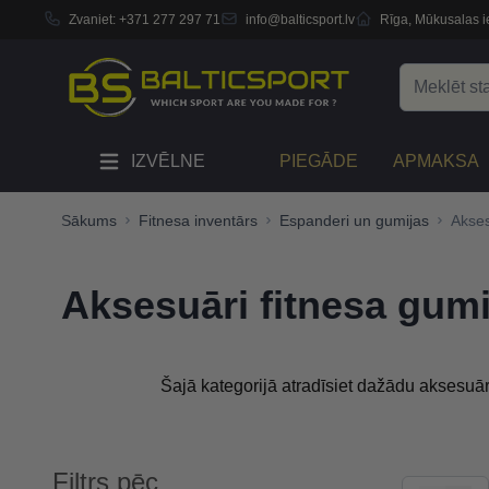
Zvaniet:
+371 277 297 71
info@balticsport.lv
Rīga, Mūkusalas ie
Skip to Content
Search
IZVĒLNE
PIEGĀDE
APMAKSA
Sākums
Fitnesa inventārs
Espanderi un gumijas
Akses
Aksesuāri fitnesa gum
Šajā kategorijā atradīsiet dažādu aksesuā
Filtrs pēc