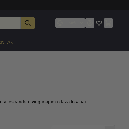
Latviešu
ONTAKTI
s jūsu espanderu vingrinājumu dažādošanai.