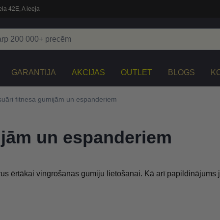
la 42E, A ieeja
GARANTIJA
AKCIJAS
OUTLET
BLOGS
K
uāri fitnesa gumijām un espanderiem
ijām un espanderiem
rus ērtākai vingrošanas gumiju lietošanai. Kā arī papildinājum