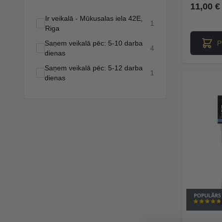
11,00 €
Ir veikalā - Mūkusalas iela 42E,
products available
1
Riga
P
Saņem veikalā pēc: 5-10 darba
products available
4
dienas
Saņem veikalā pēc: 5-12 darba
products available
1
dienas