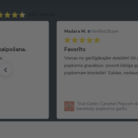
440 reviews
Madara M.
Verified Buyer
kalpošana.
Favorīts
a.
Vienas no garšīgākajām datelēm! Jūt
popkorna graudiņus, ļooooti līdzīga 
popkornam kinoteātrī. Saldas, nedaud
True Dates Caramel Popcorn da
karameļu popkorna garšu