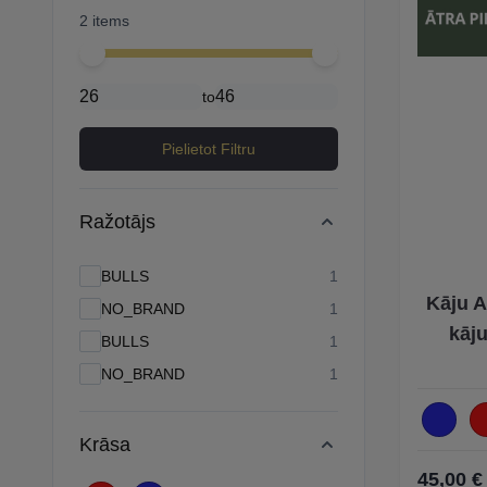
2 items
Minimal price
Maximum price
to
Pielietot Filtru
Ražotājs
products available
BULLS
1
Kāju A
products available
NO_BRAND
1
kāj
products available
BULLS
1
products available
NO_BRAND
1
Krāsa
45,00 €