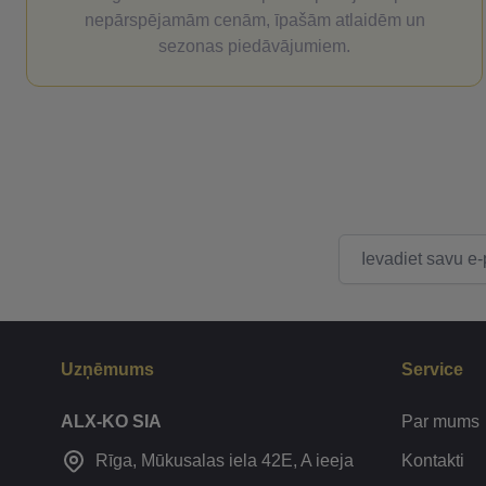
nepārspējamām cenām, īpašām atlaidēm un
sezonas piedāvājumiem.
E-pasta adrese
Uzņēmums
Service
ALX-KO SIA
Par mums
Kontakti
Rīga, Mūkusalas iela 42E, A ieeja