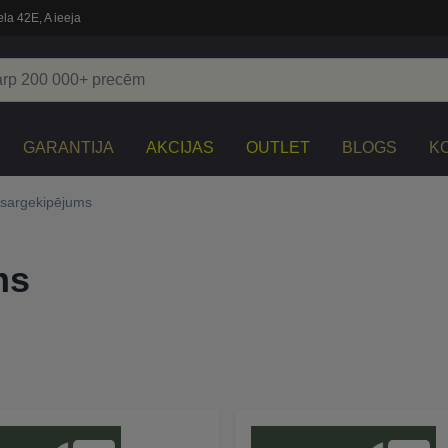
la 42E, A ieeja
GARANTIJA
AKCIJAS
OUTLET
BLOGS
K
zsargekipējums
ms