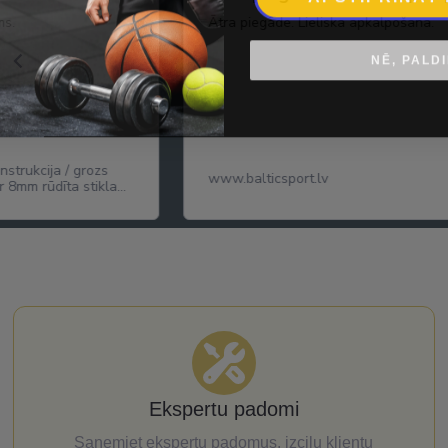
a.
Vienas no garšīgākajām datelēm! Jūt
popkorna graudiņus, ļooooti līdzīga 
NĒ, PALD
popkornam kinoteātrī. Saldas, nedaud
True Dates Caramel Popcorn da
karameļu popkorna garšu
Ekspertu padomi
Saņemiet ekspertu padomus, izcilu klientu