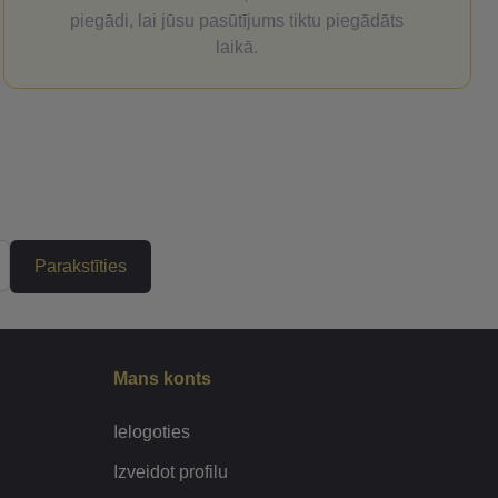
piegādi, lai jūsu pasūtījums tiktu piegādāts
laikā.
Parakstīties
Mans konts
Ielogoties
Izveidot profilu