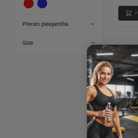
P
Preces pieejamība
Size
2 Produkti
Madara M.
Verified Buyer
Ātra piegāde. Lieliska ap