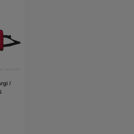
rgi /
S