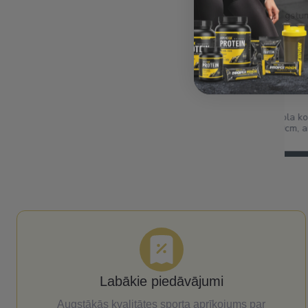
gstums.
Ātra piegāde. Lieliska apkalpošan
 konstrukcija / grozs
www.balticsport.lv
, ar 8mm rūdīta stikla
Labākie piedāvājumi
Augstākās kvalitātes sporta aprīkojums par