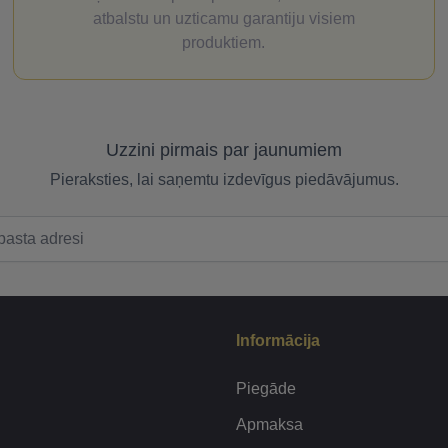
atbalstu un uzticamu garantiju visiem
produktiem.
Uzzini pirmais par jaunumiem
Pieraksties, lai saņemtu izdevīgus piedāvājumus.
Informācija
Piegāde
Apmaksa