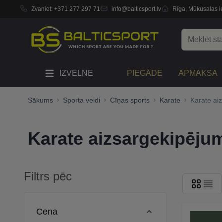
Zvaniet:
+371 277 297 71
info@balticsport.lv
Rīga, Mūkusalas ie
Skip to Content
Search
IZVĒLNE
PIEGĀDE
APMAKSA
Sākums
Sporta veidi
Cīņas sports
Karate
Karate ai
Karate aizsargekipēju
Filtrs pēc
Skip to product list
Cena