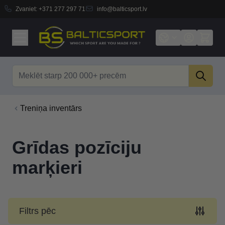
Zvaniet:
+371 277 297 71
info@balticsport.lv
Skip to Content
Search
Treniņa inventārs
Grīdas pozīciju
marķieri
Filtrs pēc