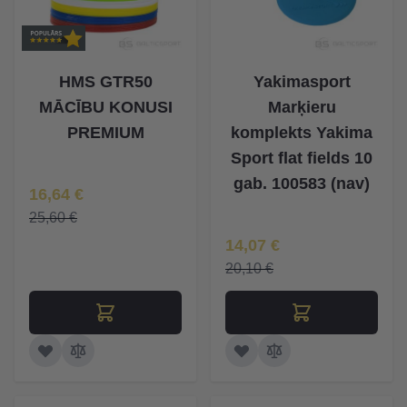
HMS GTR50
Yakimasport
MĀCĪBU KONUSI
Marķieru
PREMIUM
komplekts Yakima
Sport flat fields 10
gab. 100583 (nav)
Īpaša Cena
16,64 €
25,60 €
Īpaša Cena
14,07 €
20,10 €