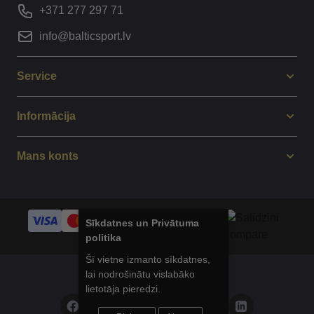
+371 277 297 71
info@balticsport.lv
Service
Informācija
Mans konts
Sīkdatnes un Privātuma
politika
Šī vietne izmanto sīkdatnes,
lai nodrošinātu vislabāko
© 2014 - 2025 Balticsport.lv
lietotāja pieredzi.