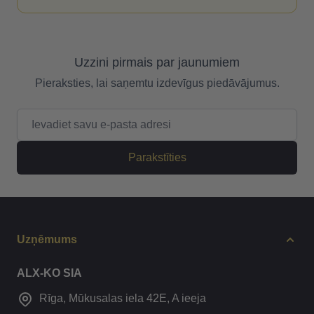
Uzzini pirmais par jaunumiem
Pieraksties, lai saņemtu izdevīgus piedāvājumus.
E-pasta adrese
Parakstīties
Uzņēmums
ALX-KO SIA
Rīga, Mūkusalas iela 42E, A ieeja