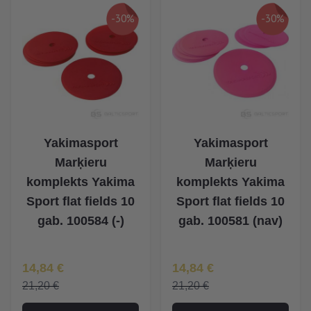
-30%
-30%
Yakimasport
Yakimasport
Marķieru
Marķieru
komplekts Yakima
komplekts Yakima
Sport flat fields 10
Sport flat fields 10
gab. 100584 (-)
gab. 100581 (nav)
Īpaša Cena
Īpaša Cena
14,84 €
14,84 €
21,20 €
21,20 €