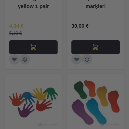
yellow 1 pair
marķieri
Īpaša Cena
4,34 €
30,00 €
5,10 €