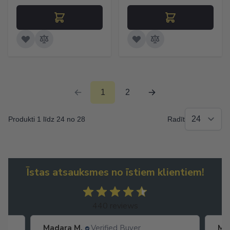
1
2
Produkti 1 līdz 24 no 28
Radīt
Īstas atsauksmes no īstiem klientiem!
440 reviews
Madara M.
Verified Buyer
Ma