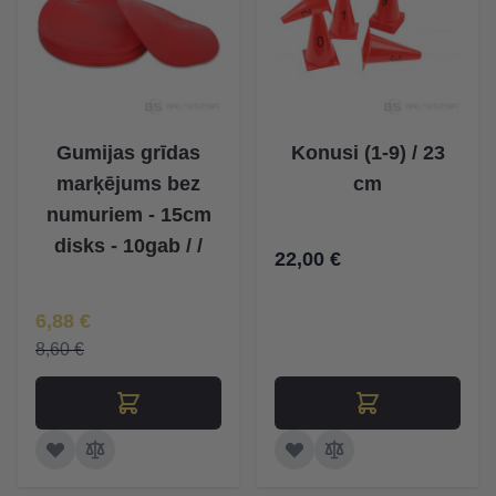
Gumijas grīdas
Konusi (1-9) / 23
marķējums bez
cm
numuriem - 15cm
disks - 10gab / /
22,00 €
Īpaša Cena
6,88 €
8,60 €