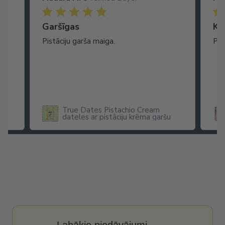
Garšīgas
Ko
as
Pistāciju garša maiga.
Pat
ikā
True Dates Pistachio Cream
dateles ar pistāciju krēma garšu
x