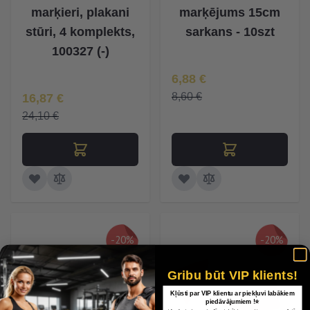
marķieri, plakani
marķējums 15cm
stūri, 4 komplekts,
sarkans - 10szt
100327 (-)
Īpaša Cena
6,88 €
Īpaša Cena
8,60 €
16,87 €
24,10 €
-20%
-20%
Gribu būt VIP klients!
Kļūsti par VIP klientu ar piekļuvi labākiem
piedāvājumiem !⭐