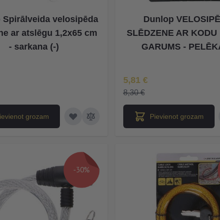
 Spirālveida velosipēda
Dunlop VELOSIP
ne ar atslēgu 1,2x65 cm
SLĒDZENE AR KODU 
- sarkana (-)
GARUMS - PELĒKA
na
Īpaša Cena
5,81 €
8,30 €
ievienot grozam
Pievienot grozam
-30%