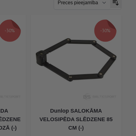
-30%
-30%
ĒDA
Dunlop SALOKĀMA
ĒDZENE
VELOSIPĒDA SLĒDZENE 85
ZĀ (-)
CM (-)