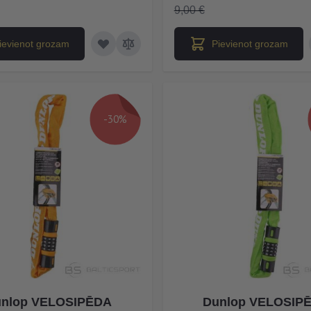
9,00 €
ievienot grozam
Pievienot grozam
-30%
nlop VELOSIPĒDA
Dunlop VELOSIP