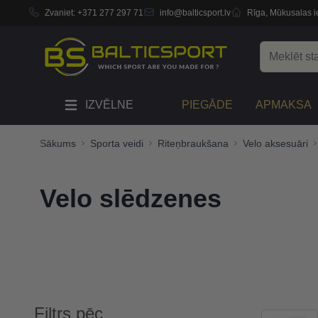
Zvaniet:
+371 277 297 71
info@balticsport.lv
Rīga, Mūkusalas ie
Skip to Content
Search
IZVĒLNE
PIEGĀDE
APMAKSA
Sākums
Sporta veidi
Riteņbraukšana
Velo aksesuāri
Velo slēdzenes
Filtrs pēc