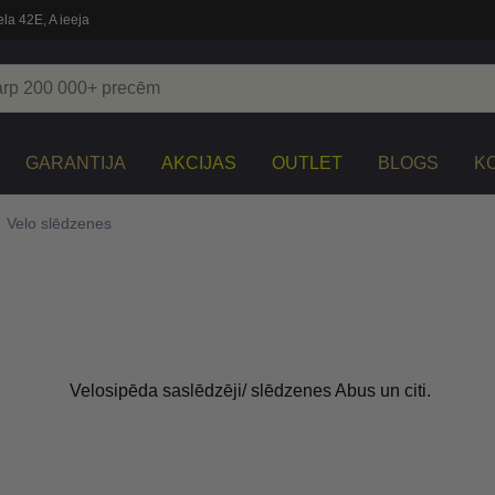
la 42E, A ieeja
GARANTIJA
AKCIJAS
OUTLET
BLOGS
K
Velo slēdzenes
Velosipēda saslēdzēji/ slēdzenes Abus un citi.