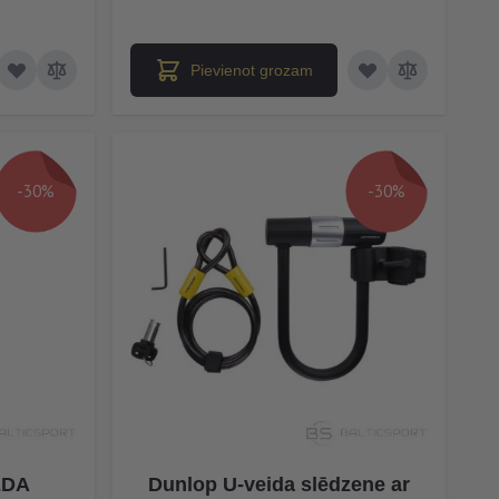
Pievienot grozam
-30%
-30%
ĒDA
Dunlop U-veida slēdzene ar