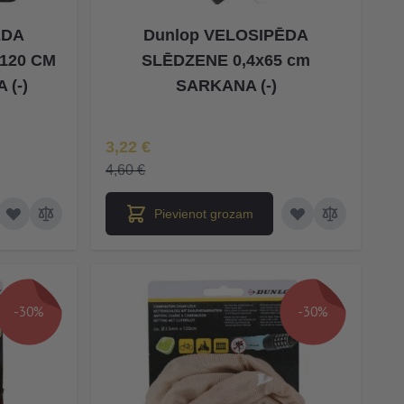
ĒDA
Dunlop VELOSIPĒDA
120 CM
SLĒDZENE 0,4x65 cm
 (-)
SARKANA (-)
Īpaša Cena
3,22 €
4,60 €
Pievienot grozam
-30%
-30%