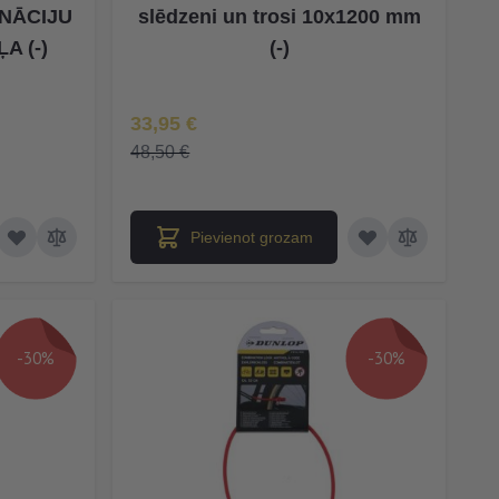
NĀCIJU
slēdzeni un trosi 10x1200 mm
A (-)
(-)
Īpaša Cena
33,95 €
48,50 €
Pievienot grozam
-30%
-30%