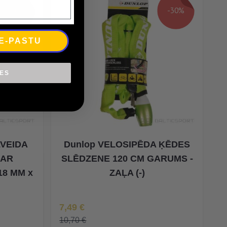
-30%
-30%
 E-PASTU
IES
LVEIDA
Dunlop VELOSIPĒDA ĶĒDES
 AR
SLĒDZENE 120 CM GARUMS -
18 MM x
ZAĻA (-)
Īpaša Cena
7,49 €
10,70 €