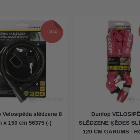
-30%
 Velosipēda slēdzene 8
Dunlop VELOSIP
 x 150 cm 56375 (-)
SLĒDZENE ĶĒDES SL
120 CM GARUMS - RO