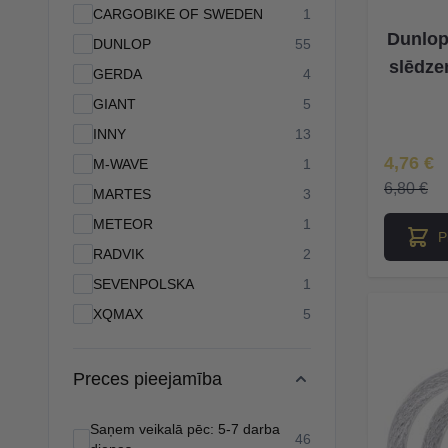
products available
CARGOBIKE OF SWEDEN
1
Dunlop
products available
DUNLOP
55
slēdze
products available
GERDA
4
products available
GIANT
5
products available
INNY
13
Īpaša Ce
4,76 €
products available
M-WAVE
1
6,80 €
products available
MARTES
3
products available
METEOR
1
P
products available
RADVIK
2
products available
SEVENPOLSKA
1
products available
XQMAX
5
Preces pieejamība
Saņem veikalā pēc: 5-7 darba
products available
46