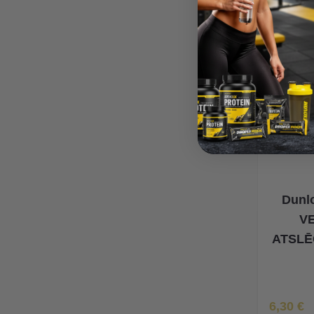
Dunl
V
ATSLĒ
Īpaša Ce
6,30 €