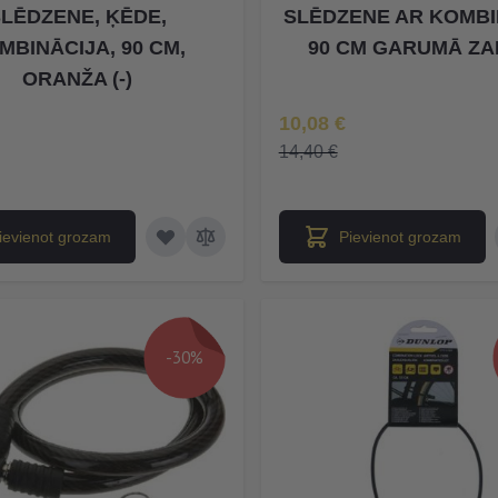
LĒDZENE, ĶĒDE,
SLĒDZENE AR KOMBI
MBINĀCIJA, 90 CM,
90 CM GARUMĀ ZAĻ
ORANŽA (-)
Īpaša Cena
10,08 €
na
14,40 €
ievienot grozam
Pievienot grozam
-30%