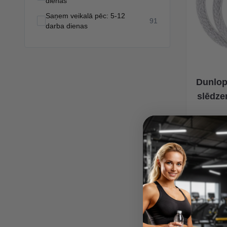
dienas
Saņem veikalā pēc: 5-12
products available
91
darba dienas
Dunlop
slēdze
Īpaša Ce
4,76 €
6,80 €
P