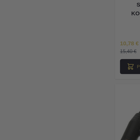
S
KO
Īpaša Ce
10,78 €
15,40 €
P