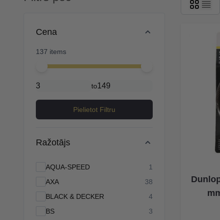
Skip to product list
Cena
137 items
Minimal price
Maximum price
to
Pielietot Filtru
Ražotājs
products available
AQUA-SPEED
1
Dunlop
products available
AXA
38
mm
products available
BLACK & DECKER
4
products available
BS
3