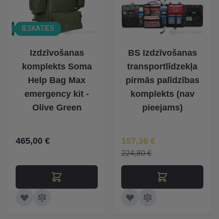
IESKATIES
Izdzīvošanas
BS Izdzīvošanas
komplekts Soma
transportlīdzekļa
Help Bag Max
pirmās palīdzības
emergency kit -
komplekts (nav
Olive Green
pieejams)
Īpaša Cena
465,00 €
157,36 €
224,80 €