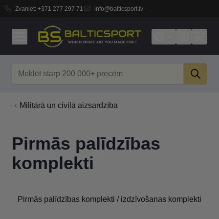
Zvaniet:
+371 277 297 71
info@balticsport.lv
Skip to Content
Search
Militārā un civilā aizsardzība
Pirmās palīdzības
komplekti
Pirmās palīdzības komplekti / izdzīvošanas komplekti