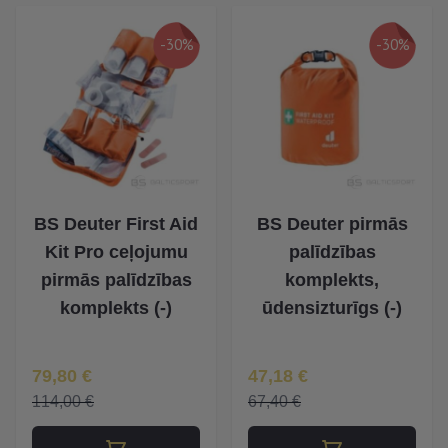
-30%
-30%
BS Deuter First Aid
BS Deuter pirmās
Kit Pro ceļojumu
palīdzības
pirmās palīdzības
komplekts,
komplekts (-)
ūdensizturīgs (-)
Īpaša Cena
Īpaša Cena
79,80 €
47,18 €
114,00 €
67,40 €