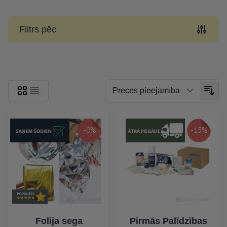
Filtrs pēc
Skip to product list
-0%
-15%
Folija sega
Pirmās Palīdzības