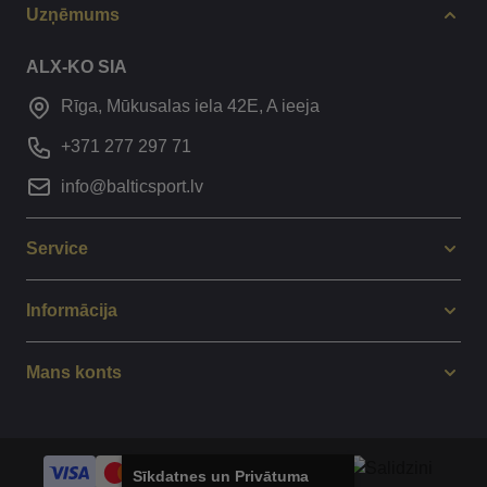
Uzņēmums
ALX-KO SIA
Rīga, Mūkusalas iela 42E, A ieeja
+371 277 297 71
info@balticsport.lv
Service
Informācija
Mans konts
Sīkdatnes un Privātuma