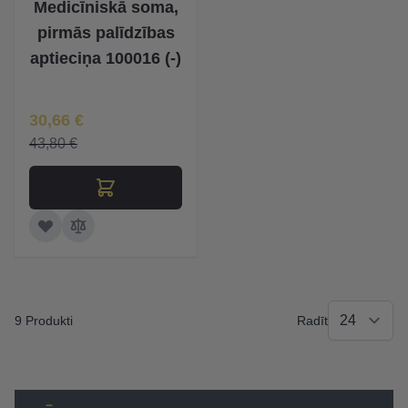
Medicīniskā soma,
pirmās palīdzības
aptieciņa 100016 (-)
Īpaša Cena
30,66 €
43,80 €
9 Produkti
Radīt