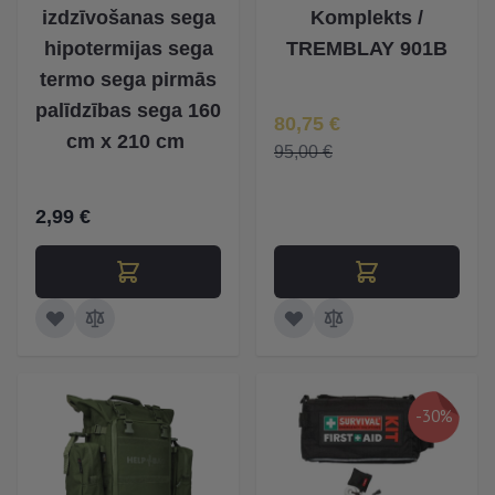
izdzīvošanas sega
Komplekts /
hipotermijas sega
TREMBLAY 901B
termo sega pirmās
palīdzības sega 160
Īpaša Cena
80,75 €
cm x 210 cm
95,00 €
2,99 €
-30%