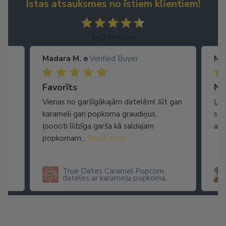
Īstas atsauksmes no īstiem klientiem!
440 reviews
Madara M.
Verified Buyer
Ma
Ātra piegāde. Lieliska apkalpošana.
Favorīts
No
Vienas no garšīgākajām datelēm! Jūt gan
Ļot
karameli gan popkorna graudiņus,
seg
ļooooti līdzīga garša kā saldajam
arī
popkornam...
Read more
True Dates Caramel Popcorn
dateles ar karameļu popkorna
garšu