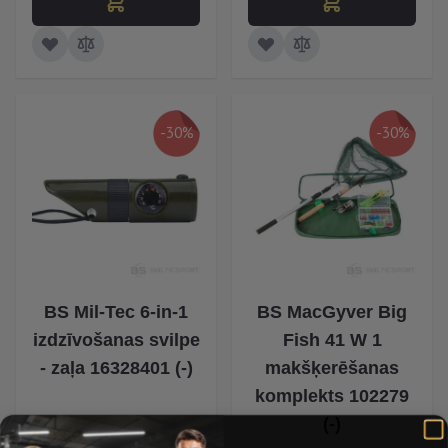
-30%
-30%
BS Mil-Tec 6-in-1
BS MacGyver Big
izdzīvošanas svilpe
Fish 41 W 1
- zaļa 16328401 (-)
makšķerēšanas
komplekts 102279
(-)
Īpaša Cena
6,93 €