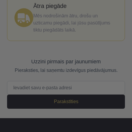
Ātra piegāde
Mēs nodrošinām ātru, drošu un
uzticamu piegādi, lai jūsu pasūtījums
tiktu piegādāts laikā.
Uzzini pirmais par jaunumiem
Pieraksties, lai saņemtu izdevīgus piedāvājumus.
E-pasta adrese
Parakstīties