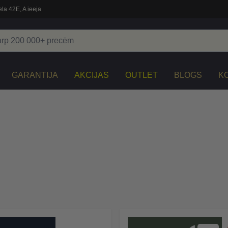
la 42E, A ieeja
GARANTIJA
AKCIJAS
OUTLET
BLOGS
K