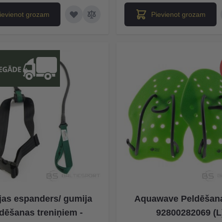
ievienot grozam
Pievienot grozam
as espanders/ gumija
Aquawave Peldēšana
dēšanas treniņiem -
92800282069 (L