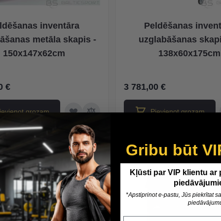
ldēšanas inventāra
Peldēšanas inven
āšanas metāla skapis -
uzglabāšanas skapi
150x147x62cm
138x60x175cm
0 €
3 781,00 €
ievienot grozam
Pievienot grozam
Gribu būt VI
Kļūsti par VIP klientu ar
piedāvājumi
*Apstiprinot e-pastu, Jūs piekrītat
piedāvājum
Epasts