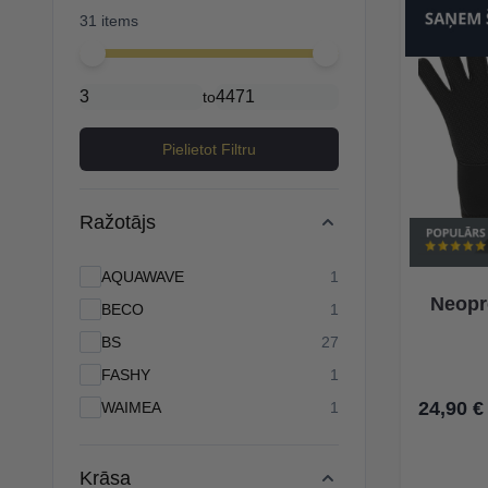
31 items
Minimal price
Maximum price
to
Pielietot Filtru
Ražotājs
products available
AQUAWAVE
1
Neopr
products available
BECO
1
products available
BS
27
products available
FASHY
1
24,90 €
products available
WAIMEA
1
Krāsa