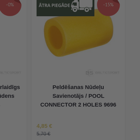
-0%
-15%
laidīgs
Peldēšanas Nūdeļu
 ūdens
Savienotājs / POOL
š
CONNECTOR 2 HOLES 9696
Īpaša Cena
4,85 €
5,70 €