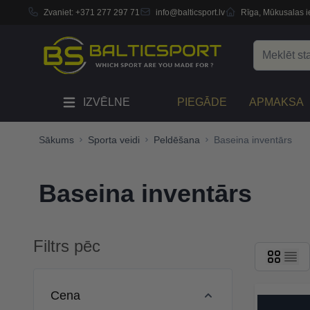
Zvaniet:
+371 277 297 71
info@balticsport.lv
Rīga, Mūkusalas ie
Skip to Content
Search
IZVĒLNE
PIEGĀDE
APMAKSA
Sākums
Sporta veidi
Peldēšana
Baseina inventārs
Baseina inventārs
Filtrs pēc
Skip to product list
Cena