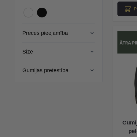
P
Preces pieejamība
Size
Gumijas pretestība
Gumij
pel