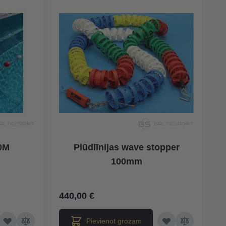
50M
Plūdlīnijas wave stopper
100mm
440,00 €
Pievienot grozam