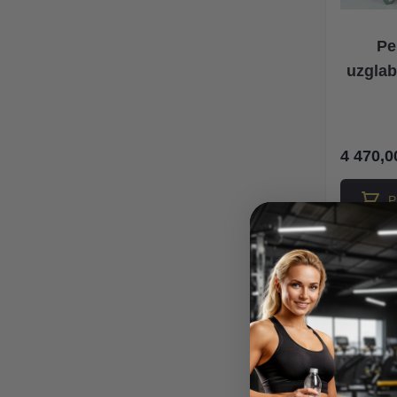
Pe
uzglab
4 470,0
P