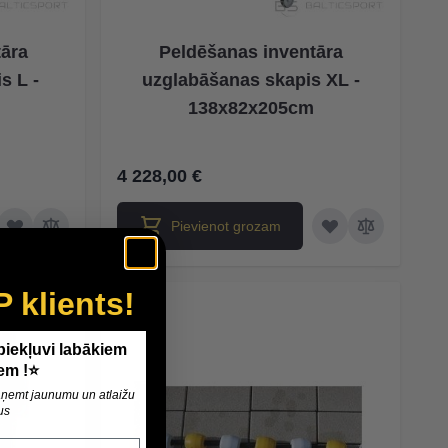
tāra
Peldēšanas inventāra
s L -
uzglabāšanas skapis XL -
138x82x205cm
4 228,00 €
Pievienot grozam
P klients!
 piekļuvi labākiem
em !⭐
 saņemt jaunumu un atlaižu
us