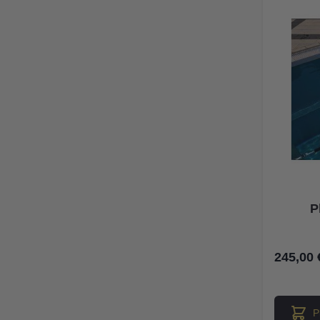
P
245,00 
P