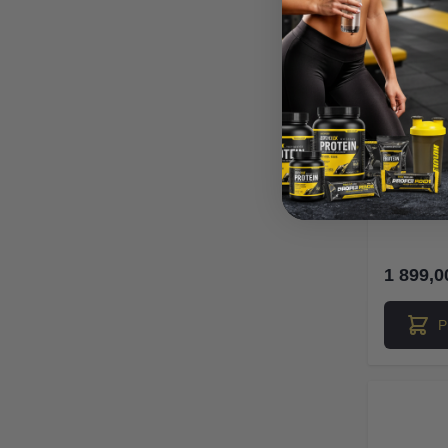
Pe
uzgla
1 899,0
P