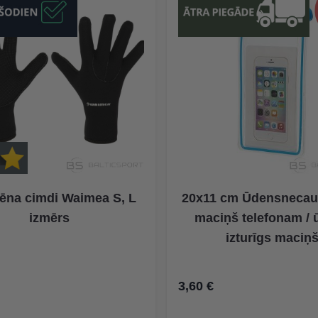
ēna cimdi Waimea S, L
20x11 cm Ūdensnecaur
izmērs
maciņš telefonam /
izturīgs maciņ
3,60 €