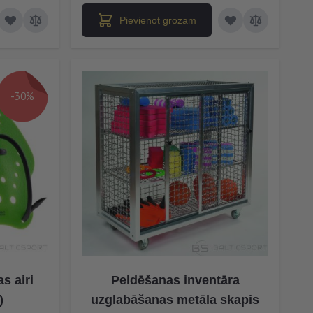
Pievienot grozam
-30%
s airi
Peldēšanas inventāra
)
uzglabāšanas metāla skapis