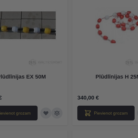
lūdlīnijas EX 50M
Plūdlīnijas H 2
€
340,00 €
ievienot grozam
Pievienot grozam