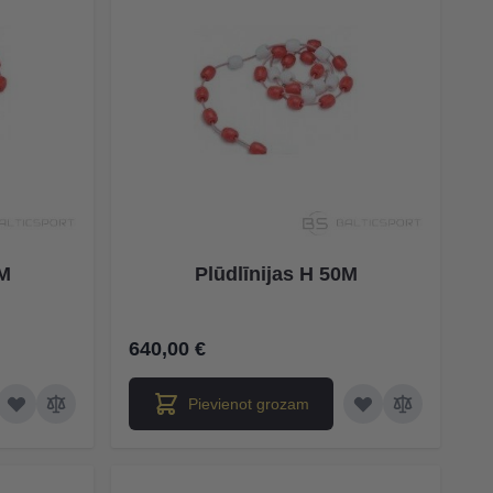
5M
Plūdlīnijas H 50M
640,00 €
Pievienot grozam