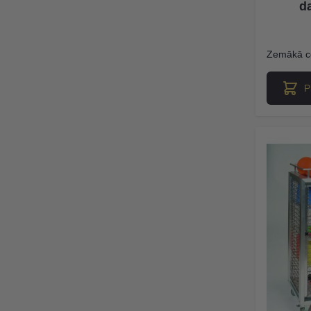
d
Zemākā c
P