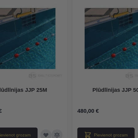
lūdlīnijas JJP 25M
Plūdlīnijas JJP 
€
480,00 €
ievienot grozam
Pievienot grozam