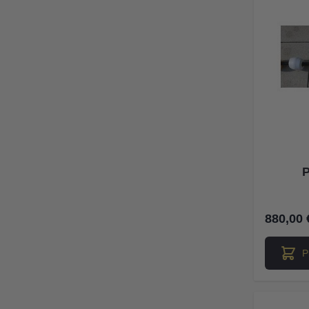
P
880,00 
P