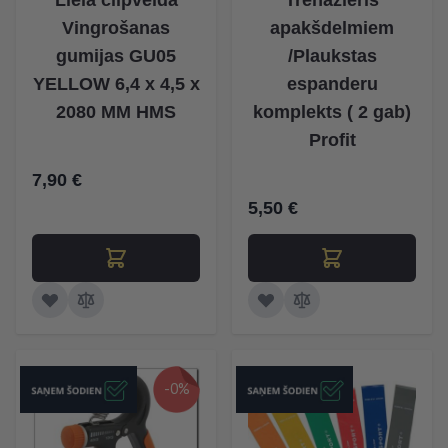
Lielā cilpveida
Trenažieris
Vingrošanas
apakšdelmiem
gumijas GU05
/Plaukstas
YELLOW 6,4 x 4,5 x
espanderu
2080 MM HMS
komplekts ( 2 gab)
Profit
7,90 €
5,50 €
-0%