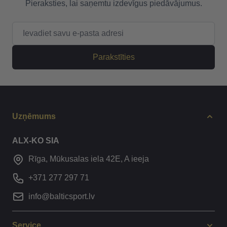
Pieraksties, lai saņemtu izdevīgus piedāvājumus.
E-pasta adrese
Parakstīties
Uzņēmums
ALX-KO SIA
Rīga, Mūkusalas iela 42E, A ieeja
+371 277 297 71
info@balticsport.lv
Service