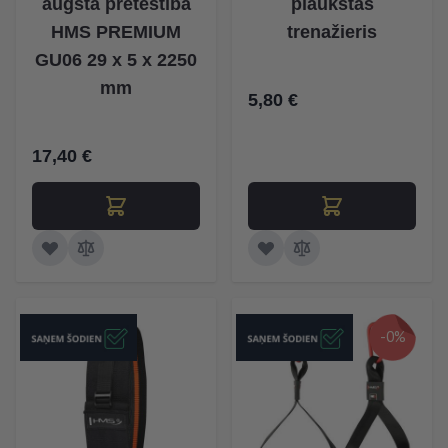
augsta pretestība
plaukstas
HMS PREMIUM
trenažieris
GU06 29 x 5 x 2250
mm
5,80 €
17,40 €
-0%