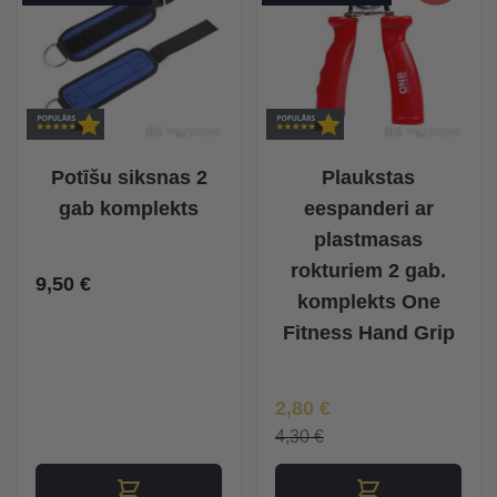
Potīšu siksnas 2
Plaukstas
gab komplekts
eespanderi ar
plastmasas
rokturiem 2 gab.
9,50 €
komplekts One
Fitness Hand Grip
Īpaša Cena
2,80 €
4,30 €