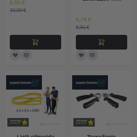
Īpaša Cena
6,50 €
10,00 €
Īpaša Cena
5,79 €
8,90 €