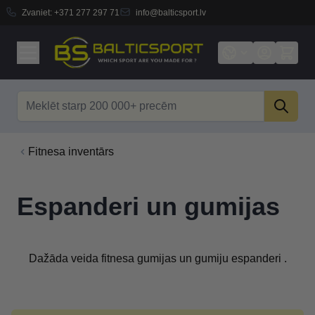
Zvaniet:
+371 277 297 71
info@balticsport.lv
Skip to Content
Search
Fitnesa inventārs
Espanderi un gumijas
Dažāda veida fitnesa gumijas un gumiju espanderi .