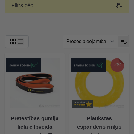
Filtrs pēc
Skip to product list
-0%
Pretestības gumija
Plaukstas
lielā cilpveida
espanderis rinķis