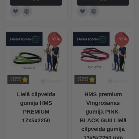
-35%
-35%
Lielā cilpveida
HMS premium
gumija HMS
Vingrošanas
PREMIUM
gumija PINK-
17x5x2250
BLACK GU0 Lielā
cilpveida gumija
13x5x2250 mm