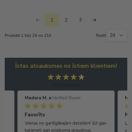
1
2
3
Produkti 1 līdz 24 no 215
Radīt
Īstas atsauksmes no īstiem klientiem!
440 reviews
Madara M.
Verified Buyer
Ma
Ātra piegāde. Lieliska apkalpošana.
Favorīts
No
Vienas no garšīgākajām datelēm! Jūt gan
Ļot
karameli gan popkorna graudiņus,
seg