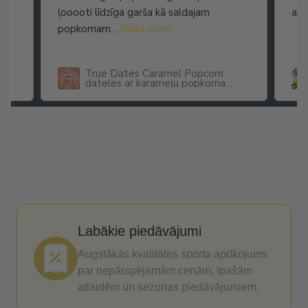
ļooooti līdzīga garša kā saldajam
arī
popkornam...
Read more
True Dates Caramel Popcorn
dateles ar karameļu popkorna
garšu
Labākie piedāvājumi
Augstākās kvalitātes sporta aprīkojums
par nepārspējamām cenām, īpašām
atlaidēm un sezonas piedāvājumiem.