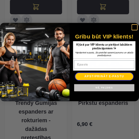
Gribu būt VIP klients!
Kļūsti par VIP klientu ar piekļuvi labākiem
piedāvājumiem !⭐
*Apstiprinot e-pastu, Jūs piekrītat saņemt jaunumu un atlaižu
piedāvājumus
Epasts
APSTIPRINĀT E-PASTU
NĒ, PALDIES
Trendy Gumijas
Pirkstu espanderis
espanders ar
rokturiem -
6,90 €
dažādas
pretestības