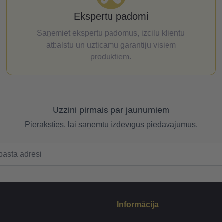
Ekspertu padomi
Saņemiet ekspertu padomus, izcilu klientu
atbalstu un uzticamu garantiju visiem
produktiem.
Uzzini pirmais par jaunumiem
Pieraksties, lai saņemtu izdevīgus piedāvājumus.
Informācija