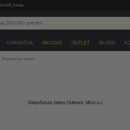
la 42E, A ieeja
GARANTIJA
AKCIJAS
OUTLET
BLOGS
K
Slēpošanas zeķes
Slēpošanas zeķes Outhorn, Mico u.c