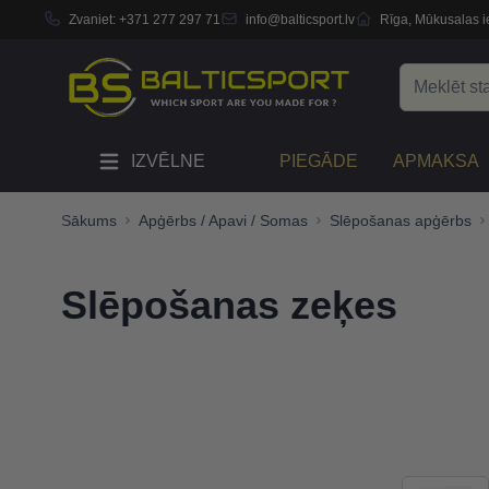
Zvaniet:
+371 277 297 71
info@balticsport.lv
Rīga, Mūkusalas ie
Skip to Content
Search
IZVĒLNE
PIEGĀDE
APMAKSA
Sākums
Apģērbs / Apavi / Somas
Slēpošanas apģērbs
Slēpošanas zeķes