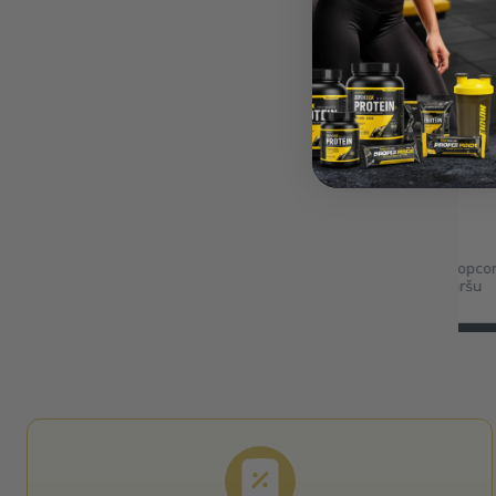
Madara M.
Verified Buyer
 apkalpošana.
Favorīts
ošana.
Vienas no garšīgākajām datelēm! 
popkorna graudiņus, ļooooti līdzī
popkornam kinoteātrī. Saldas, ne
True Dates Caramel Popcor
karameļu popkorna garšu