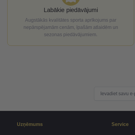
Labākie piedāvājumi
Augstākās kvalitātes sporta aprīkojums par
nepārspējamām cenām, īpašām atlaidēm un
sezonas piedāvājumiem.
E-pasta adrese
Uzņēmums
Service