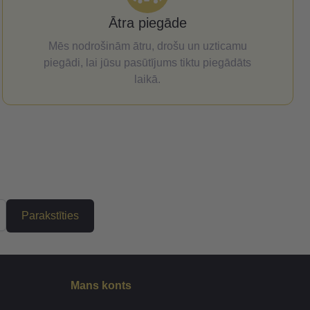
Ātra piegāde
Mēs nodrošinām ātru, drošu un uzticamu
piegādi, lai jūsu pasūtījums tiktu piegādāts
laikā.
Parakstīties
Mans konts