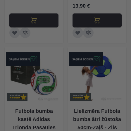
13,90 €
Futbola bumba
Lielizmēra Futbola
kastē Adidas
bumba ātri žūstoša
Trionda Pasaules
50cm-Zaļš - Zils