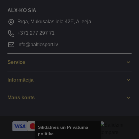
ALX-KO SIA
Rīga, Mūkusalas iela 42E, A ieeja
+371 277 297 71
info@balticsport.lv
Service
Informācija
Mans konts
Sīkdatnes un Privātuma
politika