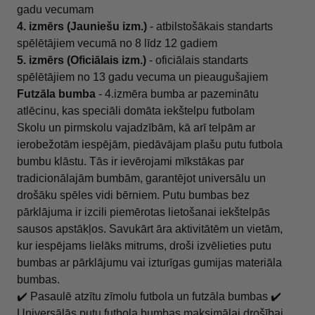
gadu vecumam
4. izmērs (Jauniešu izm.)
- atbilstošākais standarts
spēlētājiem vecumā no 8 līdz 12 gadiem
5. izmērs (Oficiālais izm.)
- oficiālais standarts
spēlētājiem no 13 gadu vecuma un pieaugušajiem
Futzāla bumba
- 4.izmēra bumba ar pazeminātu
atlēcinu, kas speciāli domāta iekštelpu futbolam
Skolu un pirmskolu vajadzībām, kā arī telpām ar
ierobežotām iespējām, piedāvājam plašu putu futbola
bumbu klāstu. Tās ir ievērojami mīkstākas par
tradicionālajām bumbām, garantējot universālu un
drošāku spēles vidi bērniem. Putu bumbas bez
pārklājuma ir izcili piemērotas lietošanai iekštelpās
sausos apstākļos. Savukārt āra aktivitātēm un vietām,
kur iespējams lielāks mitrums, droši izvēlieties putu
bumbas ar pārklājumu vai izturīgas gumijas materiāla
bumbas.
✔️ Pasaulē atzītu zīmolu futbola un futzāla bumbas ✔️
Universālās putu futbola bumbas maksimālai drošībai