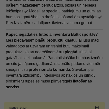
pašiem mazākajiem bērnudārzos, skolās un nelielās
iekštelpās ✔️ Modeļi ar speciālu pārklājumu un gumijas
bumbas ilgmūžībai un drošai lietošanai āra apstākļos ✔️
Precīzs izmēru sadalījums ikvienai vecuma grupai
Kāpēc iegādāties futbola inventāru Balticsport.lv?
Mēs piedāvājam
plašu produktu klāstu,
lai jūsu mači
vainagotos ar uzvarām un treniņi būtu maksimāli
produktīvi, kā arī nodrošinām
ātru piegādi
tūlītējai
gatavībai iziet laukumā. Par atbilstošāko bumbas izmēru
un citu jautājumu gadījumā, racionālu padomu vienmēr
sniegs mūsu
profesionālā komanda
. Savukārt par
inventāra uzticamību intensīvos apstākļos un pilnīgu
sirdsmieru rūpēsies mūsu pilnvērtīgais
lietošanas
serviss
.
Filtrs pēc