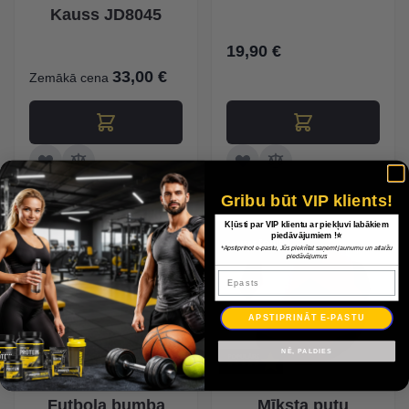
Kauss JD8045
19,90 €
33,00 €
Zemākā cena
Gribu būt VIP klients!
Kļūsti par VIP klientu ar piekļuvi labākiem
piedāvājumiem !⭐
*Apstiprinot e-pastu, Jūs piekrītat saņemt jaunumu un atlaižu
piedāvājumus
Epasts
APSTIPRINĀT E-PASTU
NĒ, PALDIES
Futbola bumba
Mīksta putu