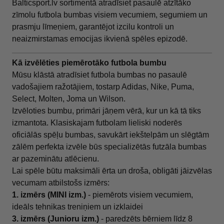
Balticsport.lv sortimentā atradīsiet pasaulē atzītāko
zīmolu futbola bumbas visiem vecumiem, segumiem un
prasmju līmeņiem, garantējot izcilu kontroli un
neaizmirstamas emocijas ikvienā spēles epizodē.
Kā izvēlēties piemērotāko futbola bumbu
Mūsu klāstā atradīsiet futbola bumbas no pasaulē
vadošajiem ražotājiem, tostarp Adidas, Nike, Puma,
Select, Molten, Joma un Wilson.
Izvēloties bumbu, primāri jāņem vērā, kur un kā tā tiks
izmantota. Klasiskajam futbolam lieliski noderēs
oficiālās spēļu bumbas, savukārt iekštelpām un slēgtām
zālēm perfekta izvēle būs specializētās futzāla bumbas
ar pazeminātu atlēcienu.
Lai spēle būtu maksimāli ērta un droša, obligāti jāizvēlas
vecumam atbilstošs izmērs:
1. izmērs (MINI izm.)
- piemērots visiem vecumiem,
ideāls tehnikas treniņiem un izklaidei
3. izmērs (Junioru izm.)
- paredzēts bērniem līdz 8