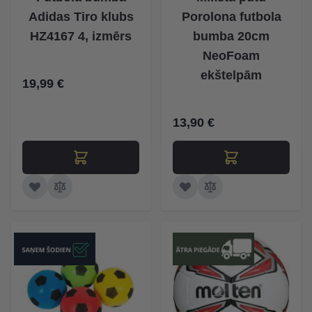
Adidas Tiro klubs
Porolona futbola
HZ4167 4, izmērs
bumba 20cm
NeoFoam
ekštelpām
19,99 €
13,90 €