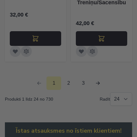
Treniņu/Sacensību
32,00 €
42,00 €
1
2
3
Produkti 1 līdz 24 no 730
Radīt
Īstas atsauksmes no īstiem klientiem!