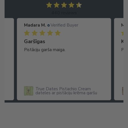
440 reviews
Madara M.
Verified Buyer
Ma
Garšīgas
Ko
as
Pistāciju garša maiga.
Pat
ikā
True Dates Pistachio Cream
dateles ar pistāciju krēma garšu
x