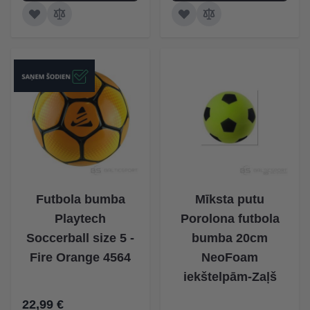
Futbola bumba
Mīksta putu
Playtech
Porolona futbola
Soccerball size 5 -
bumba 20cm
Fire Orange 4564
NeoFoam
iekštelpām-Zaļš
22,99 €