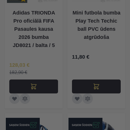
Adidas TRIONDA
Mini futbola bumba
Pro oficiālā FIFA
Play Tech Techic
Pasaules kausa
ball PVC ūdens
2026 bumba
atgrūdoša
JD8021 / balta / 5
11,80 €
Īpaša Cena
128,03 €
182,90 €