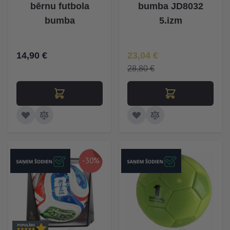
bērnu futbola
bumba JD8032
bumba
5.izm
Īpaša Cena
14,90 €
23,04 €
28,80 €
-30%