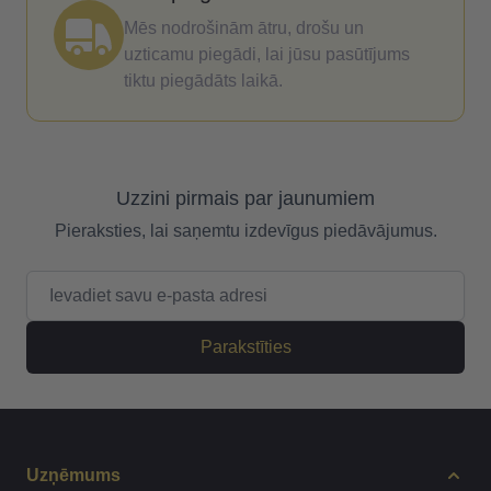
Mēs nodrošinām ātru, drošu un
uzticamu piegādi, lai jūsu pasūtījums
tiktu piegādāts laikā.
Uzzini pirmais par jaunumiem
Pieraksties, lai saņemtu izdevīgus piedāvājumus.
E-pasta adrese
Parakstīties
Uzņēmums