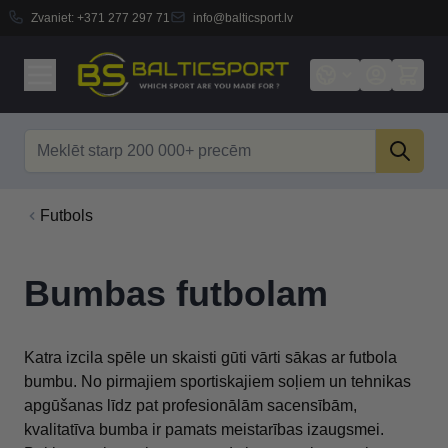
Zvaniet:
+371 277 297 71
info@balticsport.lv
Skip to Content
Search
Futbols
Bumbas futbolam
Katra izcila spēle un skaisti gūti vārti sākas ar futbola
bumbu. No pirmajiem sportiskajiem soļiem un tehnikas
apgūšanas līdz pat profesionālām sacensībām,
kvalitatīva bumba ir pamats meistarības izaugsmei.