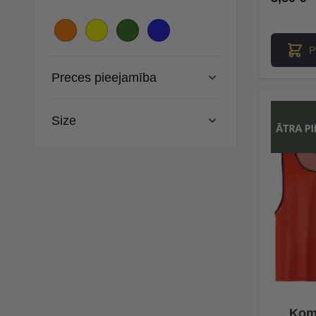
P
Preces pieejamība
Size
Koma