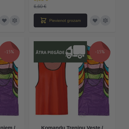
6,60 €
Pievienot grozam
-15%
-15%
ņiem /
Komandu Treniņu Veste /