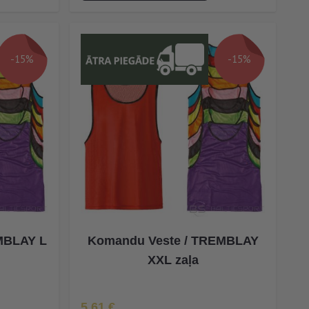
-15%
-15%
MBLAY L
Komandu Veste / TREMBLAY
XXL zaļa
Īpaša Cena
5,61 €