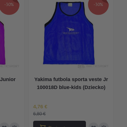
-30%
-30%
(Junior
Yakima futbola sporta veste Jr
100018D blue-kids (Dziecko)
Īpaša Cena
4,76 €
6,80 €