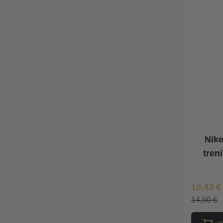
Nike
tren
Īpaša Ce
10,43 €
14,90 €