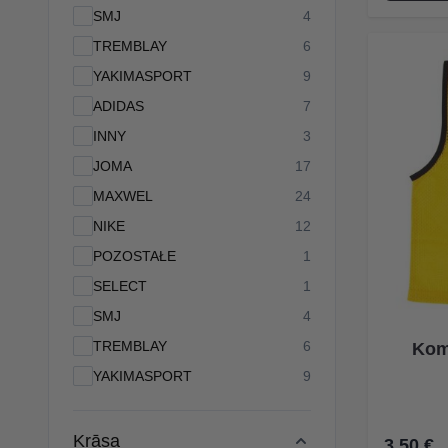
products available
SMJ
4
products available
TREMBLAY
6
products available
YAKIMASPORT
9
products available
ADIDAS
7
products available
INNY
3
products available
JOMA
17
products available
MAXWEL
24
products available
NIKE
12
products available
POZOSTAŁE
1
products available
SELECT
1
products available
SMJ
4
products available
TREMBLAY
6
Kom
products available
YAKIMASPORT
9
Krāsa
3,50 €