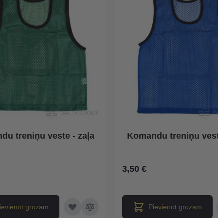
u treniņu veste - zaļa
Komandu treniņu veste
3,50 €
ievienot grozam
Pievienot grozam