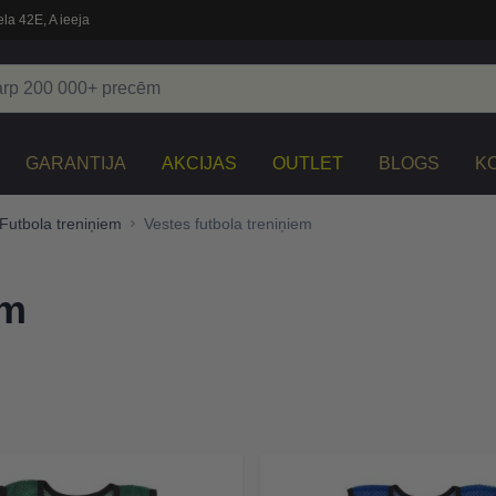
la 42E, A ieeja
GARANTIJA
AKCIJAS
OUTLET
BLOGS
K
Futbola treniņiem
Vestes futbola treniņiem
em