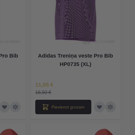
Pro Bib
Adidas Treniņa veste Pro Bib
HP0735 (XL)
Īpaša Cena
11,55 €
16,50 €
Pievienot grozam