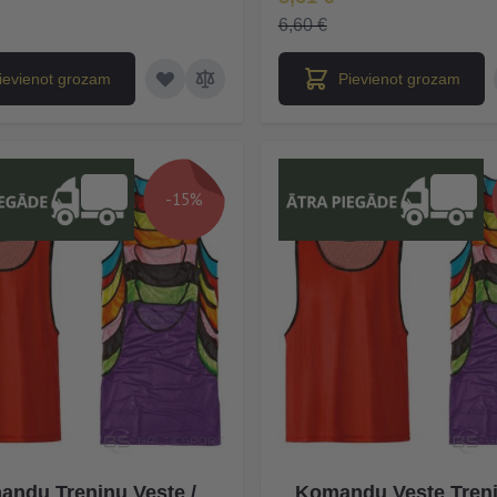
6,60 €
ievienot grozam
Pievienot grozam
-15%
ndu Treniņu Veste /
Komandu Veste Treni