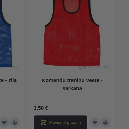
 - zila
Komandu treniņu veste -
sarkana
3,50 €
Pievienot grozam