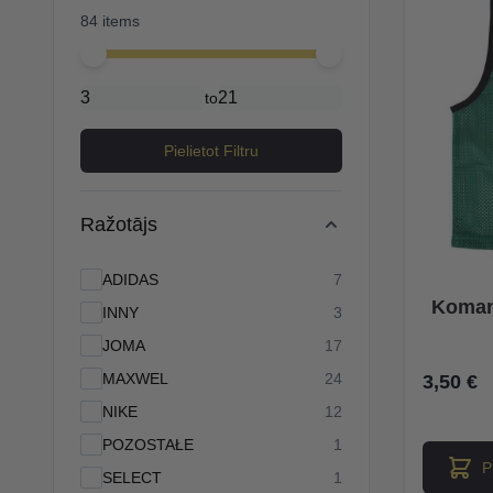
84 items
Minimal price
Maximum price
to
Pielietot Filtru
Ražotājs
products available
ADIDAS
7
Komand
products available
INNY
3
products available
JOMA
17
products available
MAXWEL
24
3,50 €
products available
NIKE
12
products available
POZOSTAŁE
1
P
products available
SELECT
1