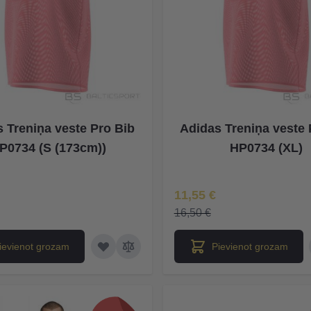
 Treniņa veste Pro Bib
Adidas Treniņa veste 
P0734 (S (173cm))
HP0734 (XL)
na
Īpaša Cena
11,55 €
16,50 €
ievienot grozam
Pievienot grozam