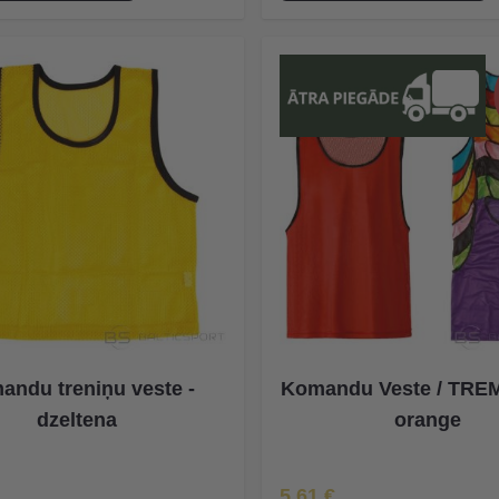
andu treniņu veste -
Komandu Veste / TRE
dzeltena
orange
Īpaša Cena
5,61 €