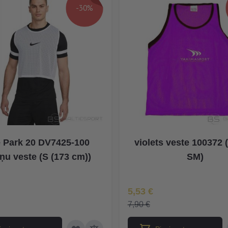
-30%
 Park 20 DV7425-100
violets veste 100372 
iņu veste (S (173 cm))
SM)
na
Īpaša Cena
5,53 €
7,90 €