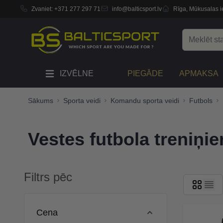
Zvaniet:
+371 277 297 71
info@balticsport.lv
Rīga, Mūkusalas ie
Skip to Content
Search
IZVĒLNE
PIEGĀDE
APMAKSA
Sākums
Sporta veidi
Komandu sporta veidi
Futbols
Vestes futbola treniņi
Filtrs pēc
Skip to product list
Cena