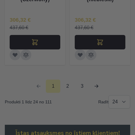
Īpaša Cena
Īpaša Cena
306,32 €
306,32 €
437,60 €
437,60 €
1
2
3
Produkti 1 līdz 24 no 111
Radīt
Īstas atsauksmes no īstiem klientiem!