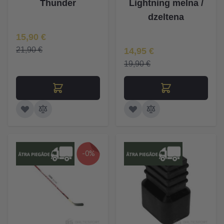
Thunder
Lightning melna /
dzeltena
Īpaša Cena
15,90 €
Īpaša Cena
21,90 €
14,95 €
19,90 €
-0%