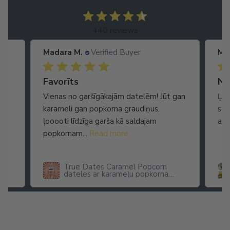
440 reviews
Madara M.
Verified Buyer
Ma
Ātra piegāde. Lieliska apkalpošana.
Favorīts
No
Vienas no garšīgākajām datelēm! Jūt gan
Ļot
karameli gan popkorna graudiņus,
seg
ļooooti līdzīga garša kā saldajam
arī
popkornam...
Read more
True Dates Caramel Popcorn
dateles ar karameļu popkorna
garšu