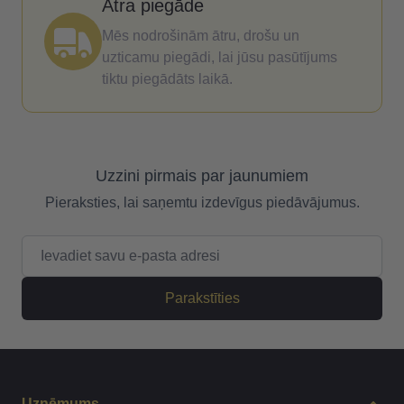
Ātra piegāde
Mēs nodrošinām ātru, drošu un
uzticamu piegādi, lai jūsu pasūtījums
tiktu piegādāts laikā.
Uzzini pirmais par jaunumiem
Pieraksties, lai saņemtu izdevīgus piedāvājumus.
E-pasta adrese
Parakstīties
Uzņēmums