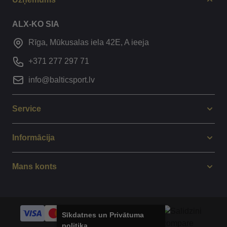
ALX-KO SIA
Rīga, Mūkusalas iela 42E, A ieeja
+371 277 297 71
info@balticsport.lv
Service
Informācija
Mans konts
Sīkdatnes un Privātuma
politika