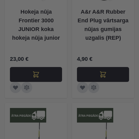
Hokeja nūja
A&r A&R Rubber
Frontier 3000
End Plug vārtsarga
JUNIOR koka
nūjas gumijas
hokeja nūja junior
uzgalis (REP)
23,00 €
4,90 €