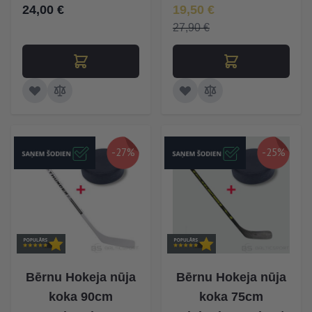
Īpaša Cena
24,00 €
19,50 €
27,90 €
-27%
-25%
Bērnu Hokeja nūja
Bērnu Hokeja nūja
koka 90cm
koka 75cm