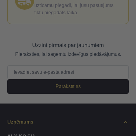
uzticamu piegādi, lai jūsu pasūtījums
tiktu piegādāts laikā.
Uzzini pirmais par jaunumiem
Pieraksties, lai saņemtu izdevīgus piedāvājumus.
E-pasta adrese
Parakstīties
Uzņēmums