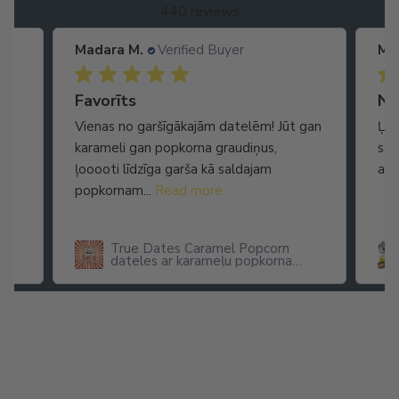
440 reviews
Madara M.
Verified Buyer
Ma
Ātra piegāde. Lieliska apkalpošana.
Favorīts
No
Vienas no garšīgākajām datelēm! Jūt gan
Ļot
karameli gan popkorna graudiņus,
seg
ļooooti līdzīga garša kā saldajam
arī
popkornam...
Read more
True Dates Caramel Popcorn
dateles ar karameļu popkorna
garšu