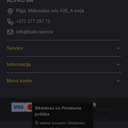
ALX-KO SIA
Rīga, Mūkusalas iela 42E, A ieeja
+371 277 297 71
info@balticsport.lv
Service
Informācija
Mans konts
Sīkdatnes un Privātuma
politika
Šī vietne izmanto sīkdatnes,