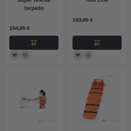
Super rescue
Red Line
torpedo
193,95 €
154,95 €