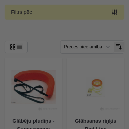
Filtrs pēc
Skip to product list
Glābēju pludiņs -
Glābsanas riņķis