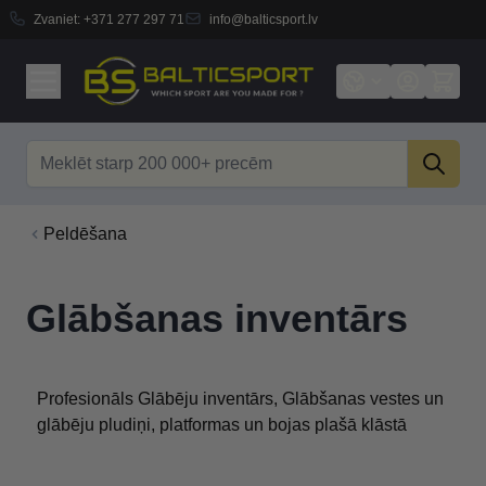
Zvaniet:
+371 277 297 71
info@balticsport.lv
Skip to Content
Search
Peldēšana
Glābšanas inventārs
Profesionāls Glābēju inventārs, Glābšanas vestes un
glābēju pludiņi, platformas un bojas plašā klāstā