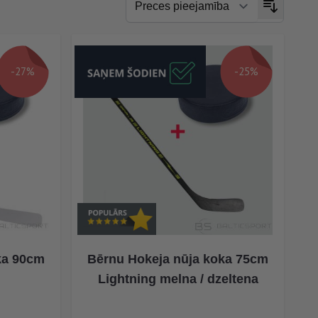
-27%
-25%
ka 90cm
Bērnu Hokeja nūja koka 75cm
Lightning melna / dzeltena