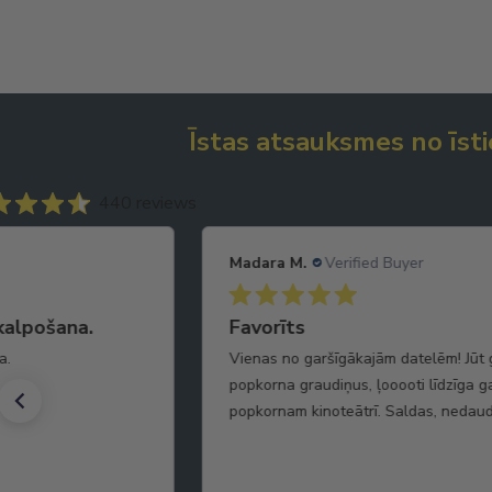
Īstas atsauksmes no īsti
440 reviews
Madara M.
Verified Buyer
kalpošana.
Favorīts
a.
Vienas no garšīgākajām datelēm! Jūt
popkorna graudiņus, ļooooti līdzīga 
popkornam kinoteātrī. Saldas, nedaud