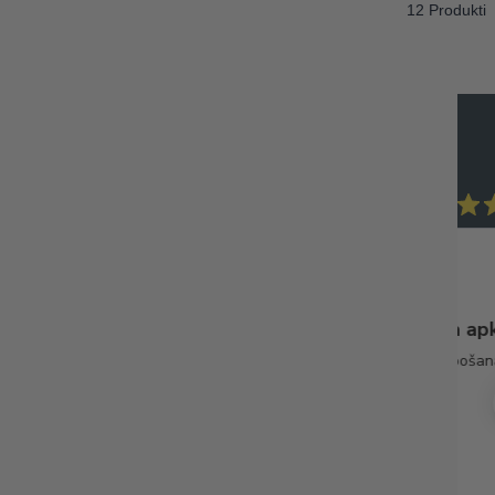
12 Produkti
Madara M.
Verified Buyer
Ātra piegāde. Lieliska ap
gstums.
Ātra piegāde. Lieliska apkalpošan