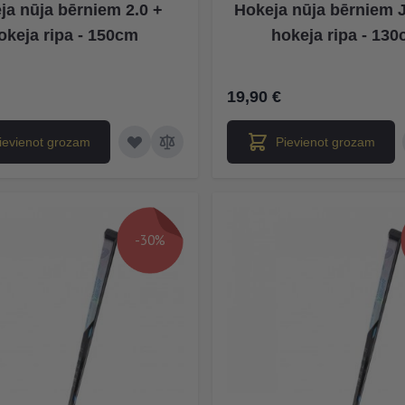
ja nūja bērniem 2.0 +
Hokeja nūja bērniem J
okeja ripa - 150cm
hokeja ripa - 13
19,90 €
ievienot grozam
Pievienot grozam
-30%