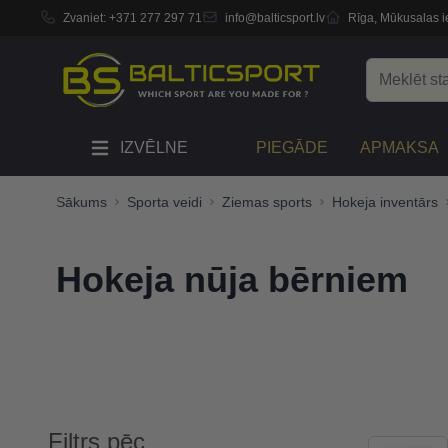
Zvaniet:
+371 277 297 71
info@balticsport.lv
Rīga, Mūkusalas ie
Skip to Content
Search
IZVĒLNE
PIEGĀDE
APMAKSA
Sākums
Sporta veidi
Ziemas sports
Hokeja inventārs
Hokeja nūja bērniem
Filtrs pēc