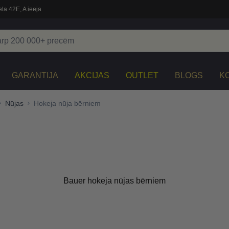
la 42E, A ieeja
GARANTIJA
AKCIJAS
OUTLET
BLOGS
K
Nūjas
Hokeja nūja bērniem
Bauer hokeja nūjas bērniem