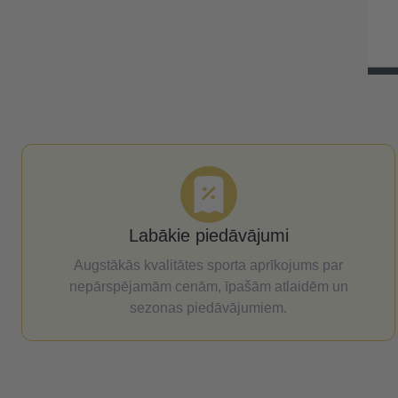
 konstrukcija / grozs
www.balticsport.lv
, ar 8mm rūdīta stikla
Labākie piedāvājumi
Augstākās kvalitātes sporta aprīkojums par
nepārspējamām cenām, īpašām atlaidēm un
sezonas piedāvājumiem.