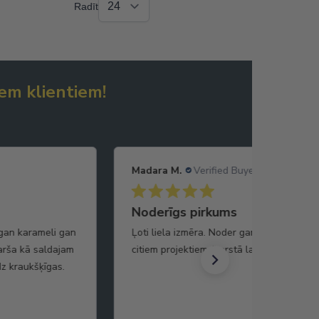
Radīt
em klientiem!
Madara M.
Verified Buyer
Noderīgs pirkums
 gan karameli gan
Ļoti liela izmēra. Noder gan kā drošības
garša kā saldajam
citiem projektiem (karstā laikā arī atstaro
z kraukšķīgas.