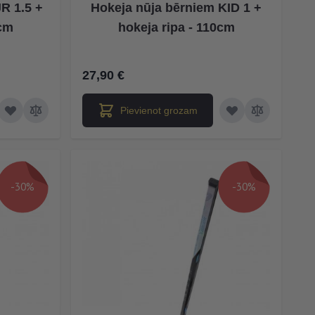
R 1.5 +
Hokeja nūja bērniem KID 1 +
0cm
hokeja ripa - 110cm
27,90 €
Pievienot grozam
-30%
-30%