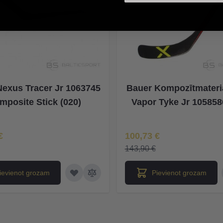
Nexus Tracer Jr 1063745
Bauer Kompozītmateri
mposite Stick (020)
Vapor Tyke Jr 105858
na
Īpaša Cena
€
100,73 €
143,90 €
ievienot grozam
Pievienot grozam