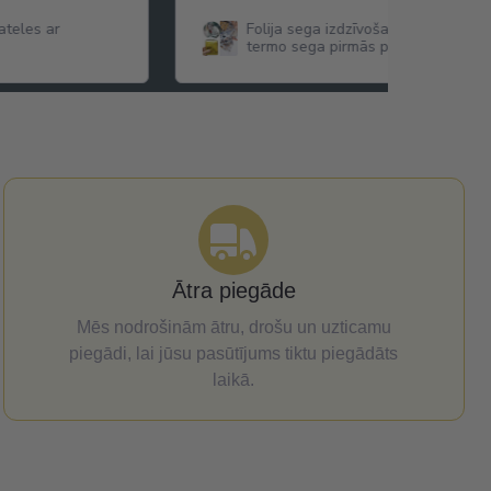
teles ar
Folija sega izdzīvošanas sega hipo
termo sega pirmās palīdzības sega
cm
Ātra piegāde
Mēs nodrošinām ātru, drošu un uzticamu
piegādi, lai jūsu pasūtījums tiktu piegādāts
laikā.