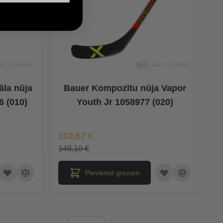
āla nūja
Bauer Kompozītu nūja Vapor
6 (010)
Youth Jr 1058977 (020)
Īpaša Cena
103,67 €
148,10 €
Pievienot grozam