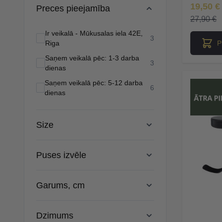
Īpaša Ce
19,50 €
Preces pieejamība
27,90 €
Ir veikalā - Mūkusalas iela 42E,
products available
3
P
Riga
Saņem veikalā pēc: 1-3 darba
products available
3
dienas
Saņem veikalā pēc: 5-12 darba
products available
6
dienas
Size
Puses izvēle
Garums, cm
Dzimums