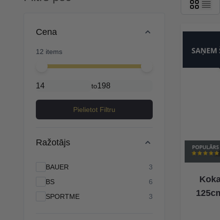
Skip to product list
Cena
12 items
Minimal price
Maximum price
to
Pielietot Filtru
Ražotājs
products available
BAUER
3
Koka
products available
BS
6
125cm
products available
SPORTME
3