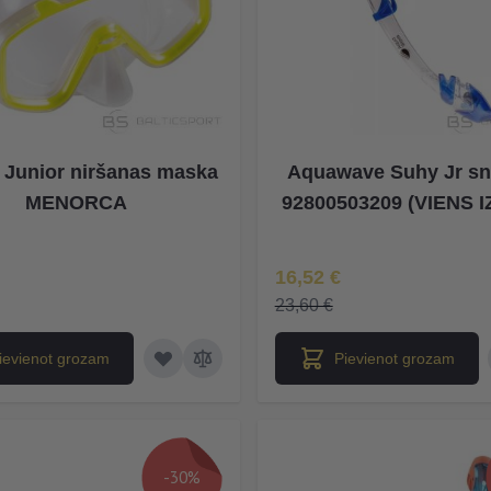
Junior niršanas maska
Aquawave Suhy Jr sn
MENORCA
92800503209 (VIENS 
Īpaša Cena
16,52 €
23,60 €
ievienot grozam
Pievienot grozam
-30%