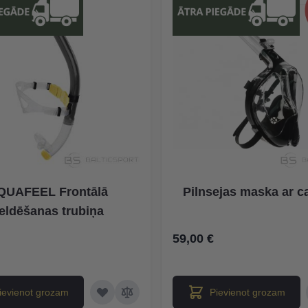
QUAFEEL Frontālā
Pilnsejas maska ar ca
eldēšanas trubiņa
59,00 €
ievienot grozam
Pievienot grozam