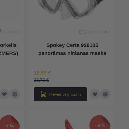
orkelis
Spokey Certa 928105
IZMĒRS)
panorāmas niršanas maska
Īpaša Cena
16,59 €
23,70 €
Pievienot grozam
-30%
-30%