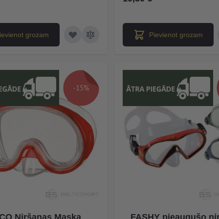
ievienot grozam
Pievienot grozam
-15%
CO Niršanas Maska
FASHY pieaugušo ni