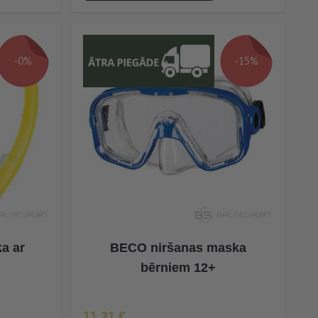
-0%
-15%
a ar
BECO niršanas maska
bērniem 12+
Īpaša Cena
11,31 €