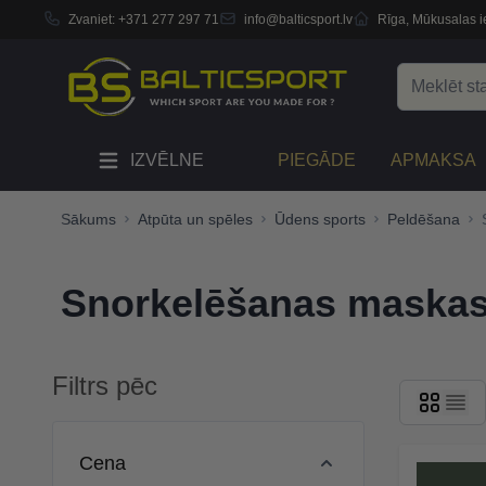
Zvaniet:
+371 277 297 71
info@balticsport.lv
Rīga, Mūkusalas ie
Skip to Content
Search
IZVĒLNE
PIEGĀDE
APMAKSA
Sākums
Atpūta un spēles
Ūdens sports
Peldēšana
Snorkelēšanas maskas 
Filtrs pēc
Skip to product list
Cena