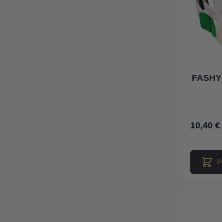
FASHY 
10,40 €
P