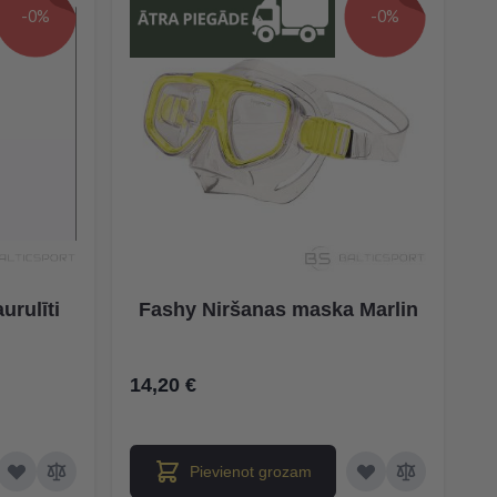
-0%
-0%
urulīti
Fashy Niršanas maska Marlin
14,20 €
Pievienot grozam