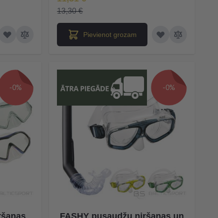
13,30 €
Pievienot grozam
-0%
-0%
ršanas
FASHY pusaudžu niršanas un