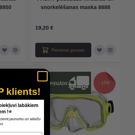
8850
snorkelēšanas maska 8888
19,20 €
Pievienot grozam
-15%
-15%
P klients!
 piekļuvi labākiem
em !⭐
 saņemt jaunumu un atlaižu
us