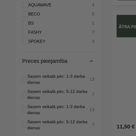
products available
AQUAWAVE
4
products available
BECO
5
products available
BS
1
products available
FASHY
7
products available
SPOKEY
3
Preces pieejamība
Saņem veikalā pēc: 1-3 darba
products available
13
dienas
Saņem veikalā pēc: 5-12 darba
products available
7
dienas
Saņem veikalā pēc: 1-3 darba
products available
13
dienas
Saņem veikalā pēc: 5-12 darba
products available
7
11,50 €
dienas