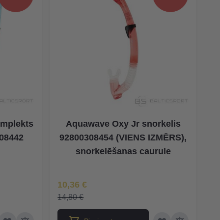
mplekts
Aquawave Oxy Jr snorkelis
308442
92800308454 (VIENS IZMĒRS),
snorkelēšanas caurule
Īpaša Cena
10,36 €
14,80 €