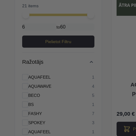
21 items
Minimal price
Maximum price
to
Pielietot Filtru
Ražotājs
products available
AQUAFEEL
1
A
products available
AQUAWAVE
4
p
products available
BECO
5
products available
BS
1
29,00 €
products available
FASHY
7
products available
SPOKEY
3
P
products available
AQUAFEEL
1