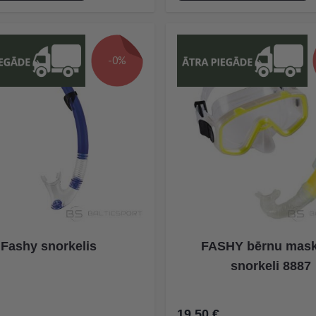
-0%
Fashy snorkelis
FASHY bērnu mask
snorkeli 8887
19,50 €