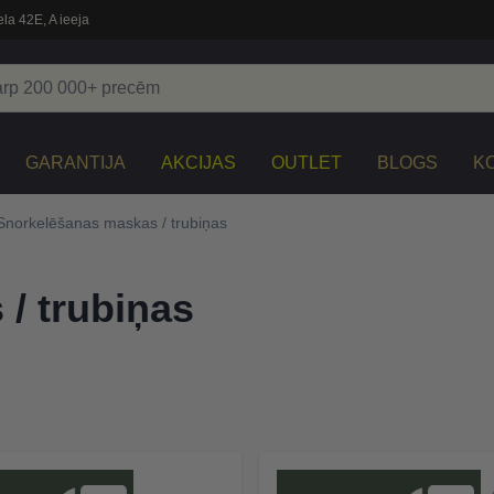
la 42E, A ieeja
GARANTIJA
AKCIJAS
OUTLET
BLOGS
K
Snorkelēšanas maskas / trubiņas
/ trubiņas