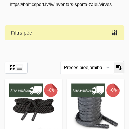
https://balticsport.lv/lv/inventars-sporta-zalei/virves
Filtrs pēc
Skip to product list
-0%
-0%