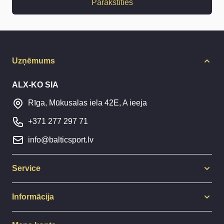
Parakstīties
Uzņēmums
ALX-KO SIA
Rīga, Mūkusalas iela 42E, A ieeja
+371 277 297 71
info@balticsport.lv
Service
Informācija