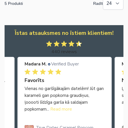
5 Produkti
Radīt
Īstas atsauksmes no īstiem klientiem!
440 reviews
Madara M.
Verified Buyer
Ma
Ātra piegāde. Lieliska apkalpošana.
Favorīts
No
Vienas no garšīgākajām datelēm! Jūt gan
Ļot
karameli gan popkorna graudiņus,
seg
ļooooti līdzīga garša kā saldajam
arī
popkornam...
Read more
True Dates Caramel Popcorn