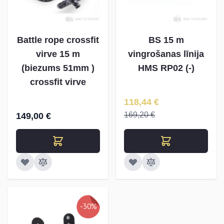
Battle rope crossfit
BS 15 m
virve 15 m
vingrošanas līnija
(biezums 51mm )
HMS RP02 (-)
crossfit virve
Īpaša Cena
118,44 €
169,20 €
149,00 €
-30%