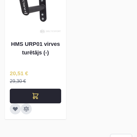
HMS URP01 virves
turētājs (-)
Īpaša Cena
20,51 €
29,30 €