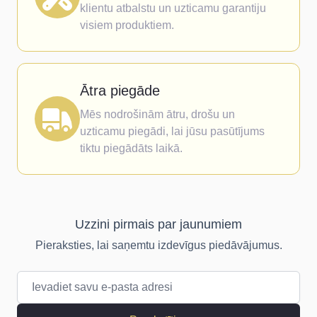
klientu atbalstu un uzticamu garantiju
visiem produktiem.
Ātra piegāde
Mēs nodrošinām ātru, drošu un
uzticamu piegādi, lai jūsu pasūtījums
tiktu piegādāts laikā.
Uzzini pirmais par jaunumiem
Pieraksties, lai saņemtu izdevīgus piedāvājumus.
E-pasta adrese