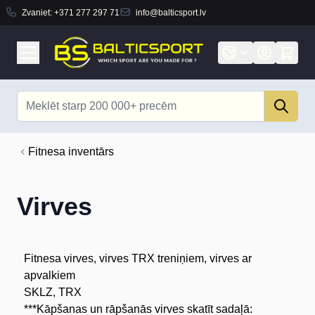
Zvaniet:
+371 277 297 71
info@balticsport.lv
Skip to Content
Search
Fitnesa inventārs
Virves
Fitnesa virves, virves TRX treniņiem, virves ar
apvalkiem
SKLZ, TRX
***Kāpšanas un rāpšanās virves skatīt sadaļā: