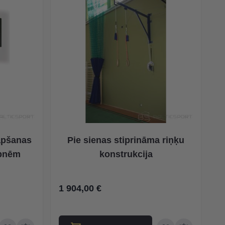
āpšanas
Pie sienas stiprināma riņķu
āpnēm
konstrukcija
1 904,00 €