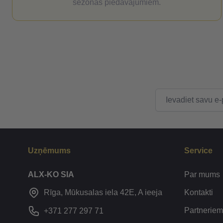
sezonas piedāvājumiem.
E-pasta adrese
Uzņēmums
Service
ALX-KO SIA
Par mums
Kontakti
Rīga, Mūkusalas iela 42E, A ieeja
Partneriem
+371 277 297 71