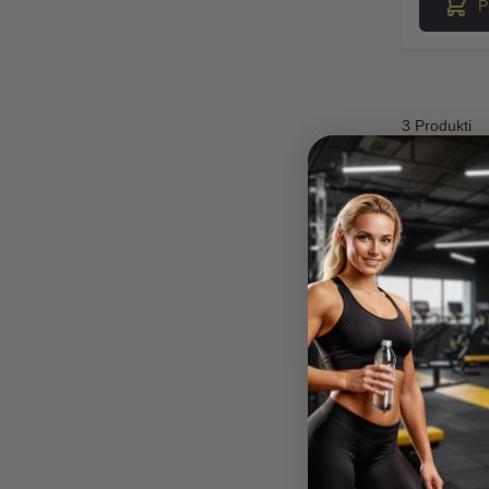
P
3 Produkti
Madara M.
Verified Buyer
Ātra piegāde. Lieliska ap
gstums.
Ātra piegāde. Lieliska apkalpošan