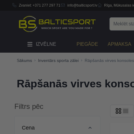
Zvaniet:
+371 277 297 71
info@balticsport.lv
Rīga, Mūkusalas ie
Skip to Content
Search
IZVĒLNE
PIEGĀDE
APMAKSA
Sākums
Inventārs sporta zālei
Rāpšanās virves konsoles 
Rāpšanās virves konso
Filtrs pēc
Skip to product list
Cena