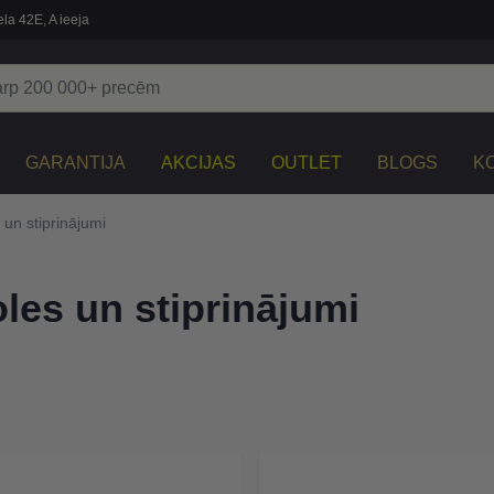
la 42E, A ieeja
GARANTIJA
AKCIJAS
OUTLET
BLOGS
K
un stiprinājumi
les un stiprinājumi