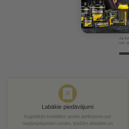
 konstrukcija / grozs
www.balticsport.lv
, ar 8mm rūdīta stikla
Labākie piedāvājumi
Augstākās kvalitātes sporta aprīkojums par
nepārspējamām cenām, īpašām atlaidēm un