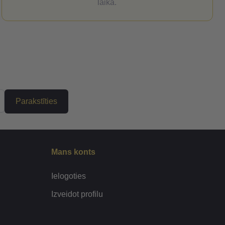
laikā.
Parakstīties
Mans konts
Ielogoties
Izveidot profilu