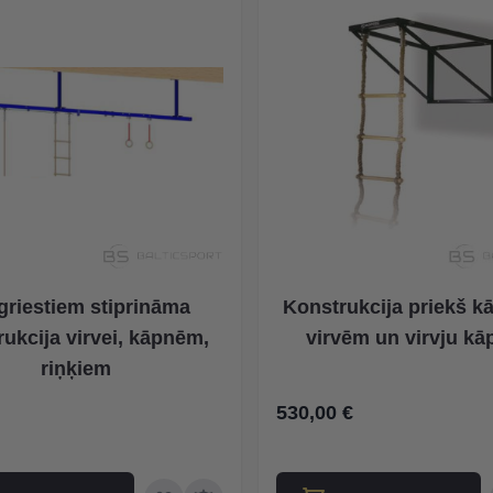
griestiem stiprināma
Konstrukcija priekš k
rukcija virvei, kāpnēm,
virvēm un virvju k
riņķiem
530,00 €