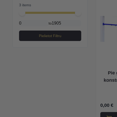
3 items
Minimal price
Maximum price
to
Pielietot Filtru
Pie 
konst
0,00 €