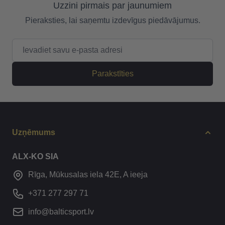
Uzzini pirmais par jaunumiem
Pieraksties, lai saņemtu izdevīgus piedāvājumus.
E-pasta adrese
Parakstīties
Uzņēmums
ALX-KO SIA
Rīga, Mūkusalas iela 42E, A ieeja
+371 277 297 71
info@balticsport.lv