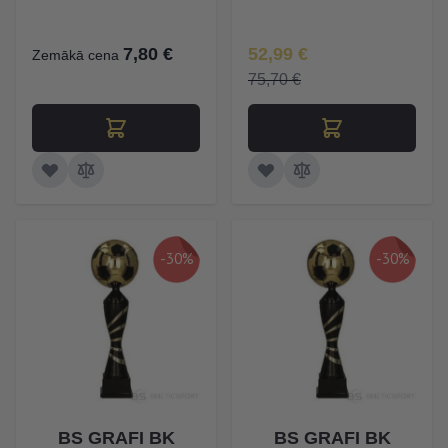
Īpaša Cena
7,80 €
52,99 €
Zemākā cena
75,70 €
-30%
-30%
BS GRAFI BK
BS GRAFI BK