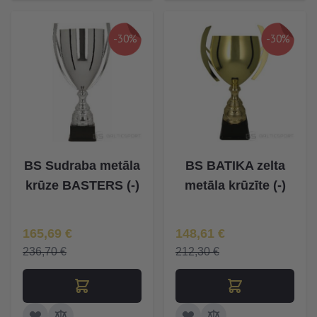
-30%
-30%
BS Sudraba metāla
BS BATIKA zelta
krūze BASTERS (-)
metāla krūzīte (-)
Īpaša Cena
Īpaša Cena
165,69 €
148,61 €
236,70 €
212,30 €