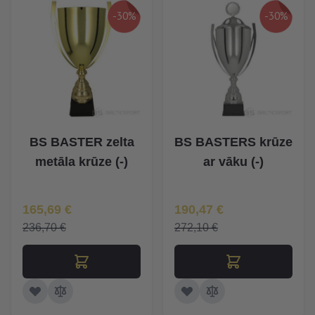
-30%
-30%
BS BASTER zelta
BS BASTERS krūze
metāla krūze (-)
ar vāku (-)
Īpaša Cena
Īpaša Cena
165,69 €
190,47 €
236,70 €
272,10 €