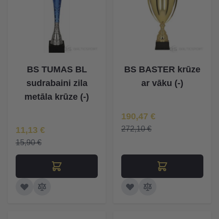
BS TUMAS BL
BS BASTER krūze
sudrabaini zila
ar vāku (-)
metāla krūze (-)
Īpaša Cena
190,47 €
Īpaša Cena
272,10 €
11,13 €
15,90 €