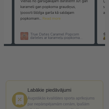
Vienas no garšīgākajām datelēm! Jūt gan
Ļot
karameli gan popkorna graudiņus,
seg
ļooooti līdzīga garša kā saldajam
arī
popkornam...
Read more
True Dates Caramel Popcorn
dateles ar karameļu popkorna
garšu
Labākie piedāvājumi
Augstākās kvalitātes sporta aprīkojums
par nepārspējamām cenām, īpašām