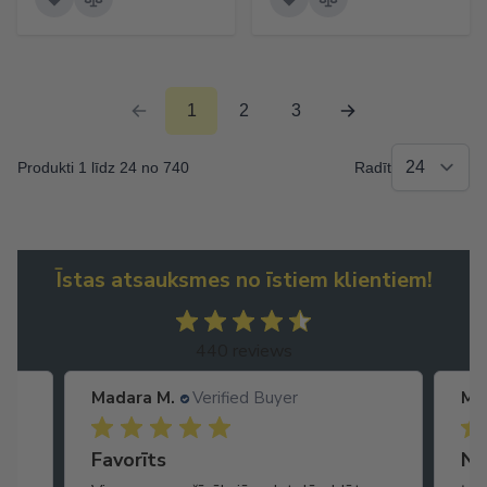
1
2
3
Produkti 1 līdz 24 no 740
Radīt
Īstas atsauksmes no īstiem klientiem!
440 reviews
Madara M.
Verified Buyer
Ma
Ātra piegāde. Lieliska apkalpošana.
Favorīts
No