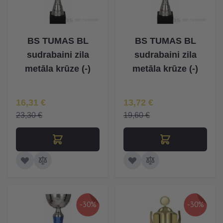
BS TUMAS BL
BS TUMAS BL
sudrabaini zila
sudrabaini zila
metāla krūze (-)
metāla krūze (-)
Īpaša Cena
Īpaša Cena
16,31 €
13,72 €
23,30 €
19,60 €
-30%
-30%