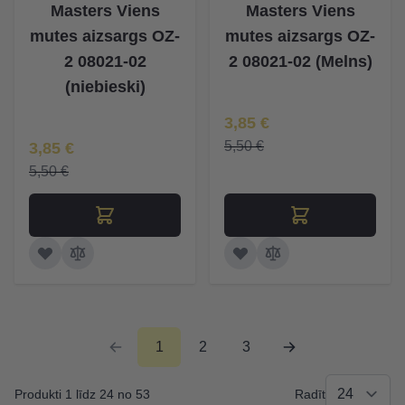
Masters Viens
Masters Viens
mutes aizsargs OZ-
mutes aizsargs OZ-
2 08021-02
2 08021-02 (Melns)
(niebieski)
Īpaša Cena
3,85 €
Īpaša Cena
5,50 €
3,85 €
5,50 €
1
2
3
Produkti 1 līdz 24 no 53
Radīt