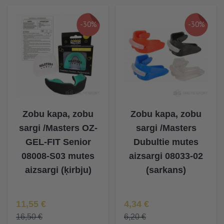
-30%
-30%
Zobu kapa, zobu
Zobu kapa, zobu
sargi /Masters OZ-
sargi /Masters
GEL-FIT Senior
Dubultie mutes
08008-S03 mutes
aizsargi 08033-02
aizsargi (ķirbju)
(sarkans)
Īpaša Cena
Īpaša Cena
11,55 €
4,34 €
16,50 €
6,20 €