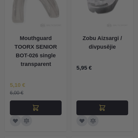
Mouthguard
Zobu Aizsargi /
TOORX SENIOR
divpusējie
BOT-026 single
transparent
5,95 €
Īpaša Cena
5,10 €
6,00 €