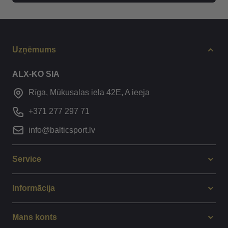
Uzņēmums
ALX-KO SIA
Rīga, Mūkusalas iela 42E, A ieeja
+371 277 297 71
info@balticsport.lv
Service
Informācija
Mans konts