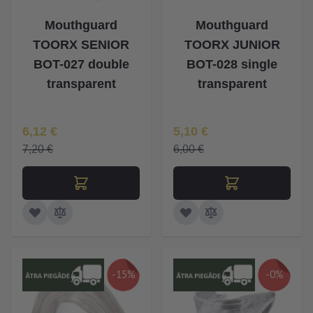
Mouthguard
Mouthguard
TOORX SENIOR
TOORX JUNIOR
BOT-027 double
BOT-028 single
transparent
transparent
Īpaša Cena
Īpaša Cena
6,12 €
5,10 €
7,20 €
6,00 €
-15%
-0%