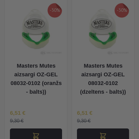
-30%
-30%
Masters Mutes
Masters Mutes
aizsargi OZ-GEL
aizsargi OZ-GEL
08032-0102 (oranžs
08032-0102
- balts))
(dzeltens - balts))
Īpaša Cena
Īpaša Cena
6,51 €
6,51 €
9,30 €
9,30 €