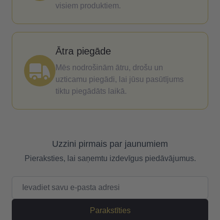
visiem produktiem.
Ātra piegāde
Mēs nodrošinām ātru, drošu un
uzticamu piegādi, lai jūsu pasūtījums
tiktu piegādāts laikā.
Uzzini pirmais par jaunumiem
Pieraksties, lai saņemtu izdevīgus piedāvājumus.
E-pasta adrese
Parakstīties