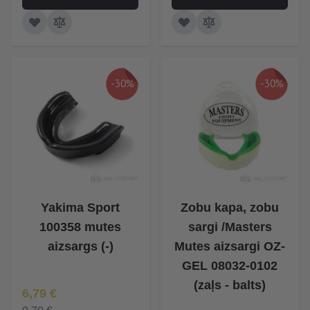
-30%
-30%
Yakima Sport
Zobu kapa, zobu
100358 mutes
sargi /Masters
aizsargs (-)
Mutes aizsargi OZ-
GEL 08032-0102
(zaļs - balts)
Īpaša Cena
6,79 €