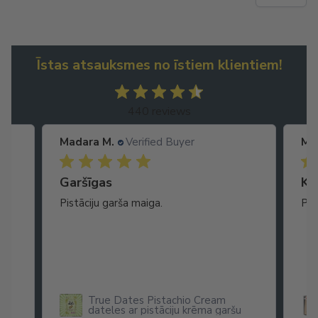
Īstas atsauksmes no īstiem klientiem!
440 reviews
Madara M.
Verified Buyer
Ma
Garšīgas
Ko
as
Pistāciju garša maiga.
Pat
ikā
True Dates Pistachio Cream
dateles ar pistāciju krēma garšu