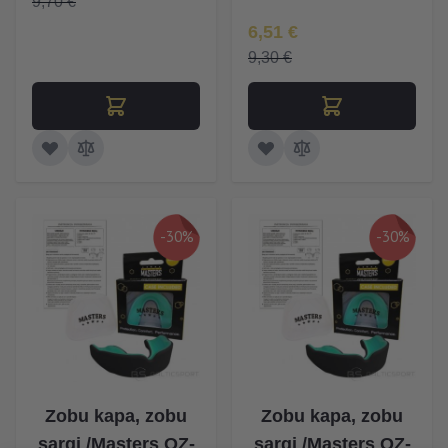
9,70 €
Īpaša Cena
6,51 €
9,30 €
-30%
-30%
Zobu kapa, zobu
Zobu kapa, zobu
sargi /Masters OZ-
sargi /Masters OZ-