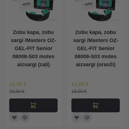
Zobu kapa, zobu
Zobu kapa, zobu
sargi /Masters OZ-
sargi /Masters OZ-
GEL-FIT Senior
GEL-FIT Senior
08008-S03 mutes
08008-S03 mutes
aizsargi (zaļi)
aizsargi (oranži)
Īpaša Cena
Īpaša Cena
11,55 €
11,55 €
16,50 €
16,50 €