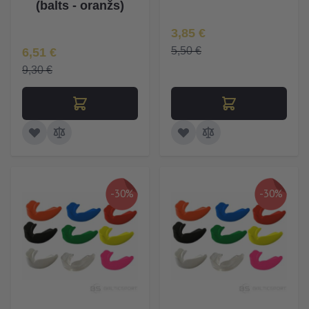
(balts - oranžs)
Īpaša Cena
3,85 €
Īpaša Cena
5,50 €
6,51 €
9,30 €
-30%
-30%