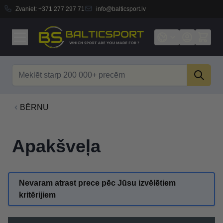
Zvaniet:
+371 277 297 71
info@balticsport.lv
Skip to Content
Search
BĒRNU
Apakšveļa
Nevaram atrast prece pēc Jūsu izvēlētiem
kritērijiem