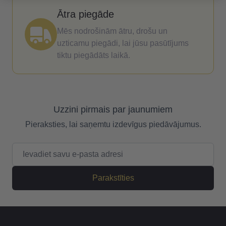
Ātra piegāde
Mēs nodrošinām ātru, drošu un
uzticamu piegādi, lai jūsu pasūtījums
tiktu piegādāts laikā.
Uzzini pirmais par jaunumiem
Pieraksties, lai saņemtu izdevīgus piedāvājumus.
E-pasta adrese
Parakstīties