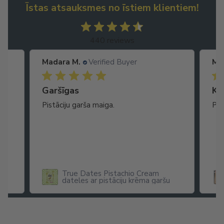
Īstas atsauksmes no īstiem klientiem!
440 reviews
Madara M.
Verified Buyer
Ma
Garšīgas
Ko
as
Pistāciju garša maiga.
Pat
ikā
True Dates Pistachio Cream
dateles ar pistāciju krēma garšu
x