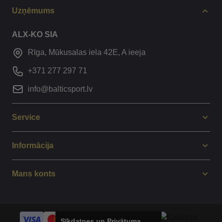
Uzņēmums
ALX-KO SIA
Rīga, Mūkusalas iela 42E, A ieeja
+371 277 297 71
info@balticsport.lv
Service
Informācija
Mans konts
Sīkdatnes un Privātuma