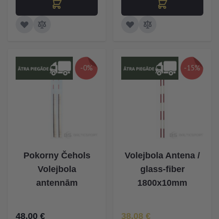
-0%
-15%
Pokorny Čehols
Volejbola Antena /
Volejbola
glass-fiber
antennām
1800x10mm
Īpaša Cena
48,00 €
38,08 €