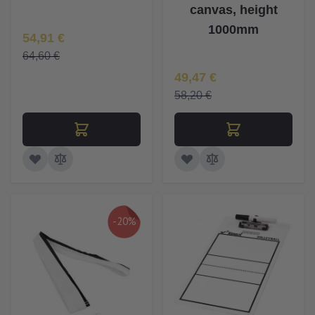
canvas, height
1000mm
Īpaša Cena
54,91 €
64,60 €
Īpaša Cena
49,47 €
58,20 €
-20%