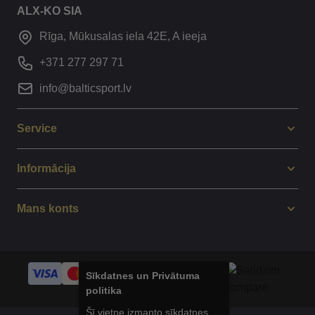
ALX-KO SIA
Rīga, Mūkusalas iela 42E, A ieeja
+371 277 297 71
info@balticsport.lv
Service
Informācija
Mans konts
Sīkdatnes un Privātuma
politika
Šī vietne izmanto sīkdatnes,