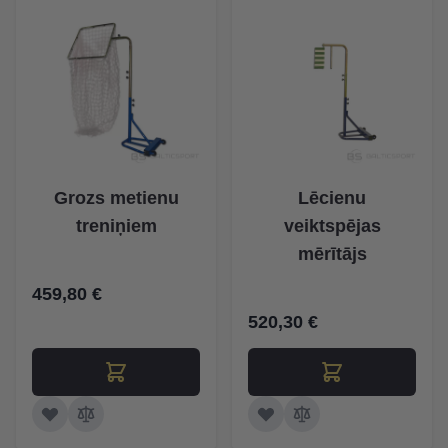
Grozs metienu
Lēcienu
treniņiem
veiktspējas
mērītājs
459,80 €
520,30 €