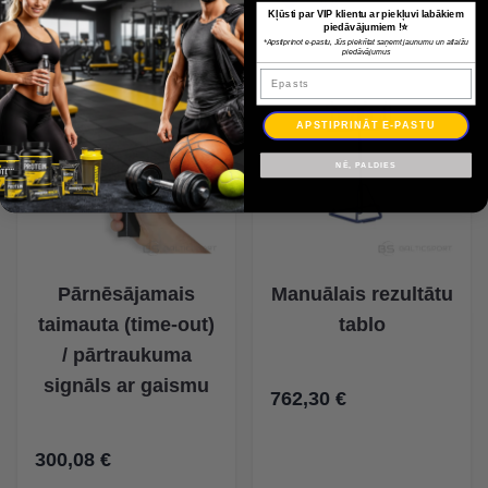
Kļūsti par VIP klientu ar piekļuvi labākiem
piedāvājumiem !⭐
*Apstiprinot e-pastu, Jūs piekrītat saņemt jaunumu un atlaižu
piedāvājumus
Epasts
APSTIPRINĀT E-PASTU
NĒ, PALDIES
Pārnēsājamais
Manuālais rezultātu
taimauta (time-out)
tablo
/ pārtraukuma
signāls ar gaismu
762,30 €
300,08 €