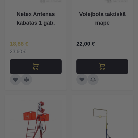
Netex Antenas
Volejbola taktiskā
kabatas 1 gab.
mape
Īpaša Cena
18,88 €
22,00 €
23,60 €