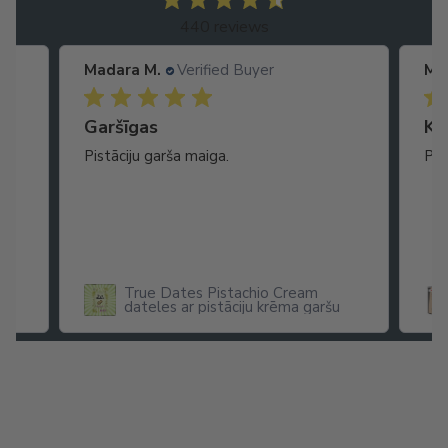
440 reviews
Madara M.
Verified Buyer
Ma
Garšīgas
Ko
as
Pistāciju garša maiga.
Pat
ikā
True Dates Pistachio Cream
dateles ar pistāciju krēma garšu
x