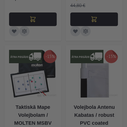
44,80 €
-15%
-15%
Taktiskā Mape
Volejbola Antenu
Volejbolam /
Kabatas / robust
MOLTEN MSBV
PVC coated