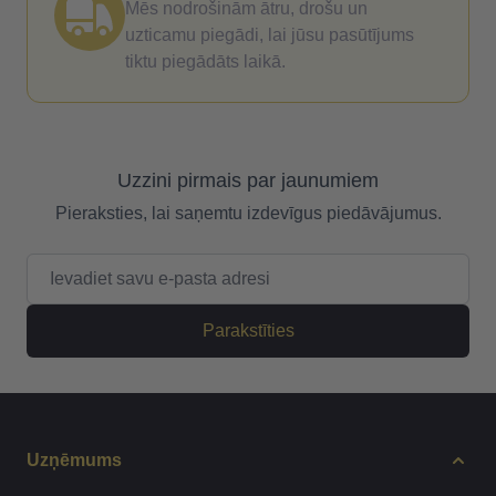
Mēs nodrošinām ātru, drošu un
uzticamu piegādi, lai jūsu pasūtījums
tiktu piegādāts laikā.
Uzzini pirmais par jaunumiem
Pieraksties, lai saņemtu izdevīgus piedāvājumus.
E-pasta adrese
Parakstīties
Uzņēmums