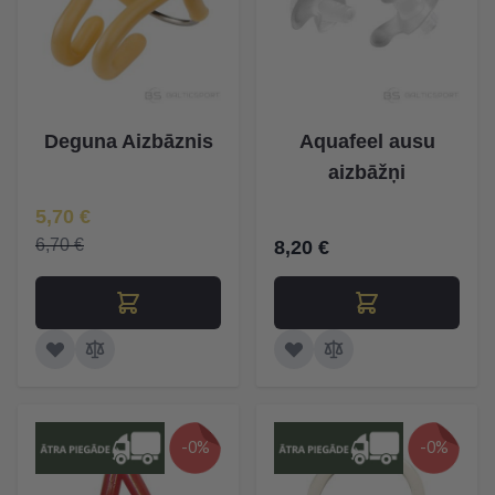
Deguna Aizbāznis
Aquafeel ausu
aizbāžņi
Īpaša Cena
5,70 €
6,70 €
8,20 €
-0%
-0%