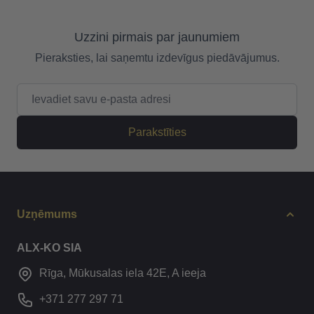
Uzzini pirmais par jaunumiem
Pieraksties, lai saņemtu izdevīgus piedāvājumus.
E-pasta adrese
Parakstīties
Uzņēmums
ALX-KO SIA
Rīga, Mūkusalas iela 42E, A ieeja
+371 277 297 71