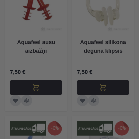
Aquafeel ausu
Aquafeel silikona
aizbāžņi
deguna klipsis
7,50 €
7,50 €
-0%
-0%