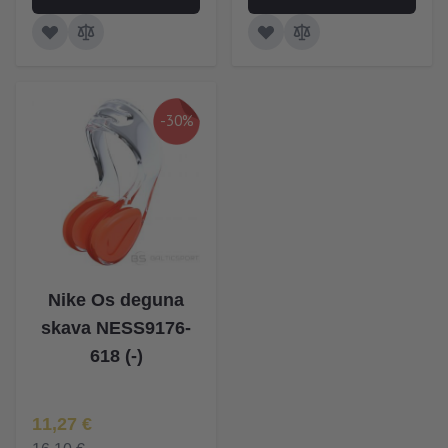
-30%
Nike Os deguna
skava NESS9176-
618 (-)
Īpaša Cena
11,27 €