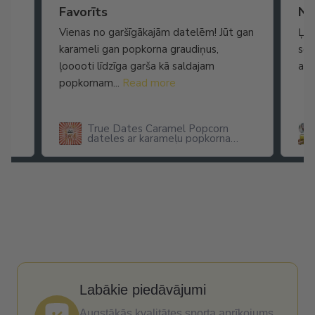
Ātra piegāde. Lieliska apkalpošana.
Favorīts
No
Vienas no garšīgākajām datelēm! Jūt gan
Ļot
karameli gan popkorna graudiņus,
seg
ļooooti līdzīga garša kā saldajam
arī
popkornam...
Read more
True Dates Caramel Popcorn
dateles ar karameļu popkorna
garšu
Labākie piedāvājumi
Augstākās kvalitātes sporta aprīkojums