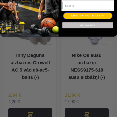
Epasts
-30%
-30%
APSTIPRINĀT E-PASTU
NĒ, PALDIES
Inny Deguna
Nike Os ausu
aizbāžnis Crowell
aizbāžņi
AC 5 vāciņš-ac5-
NESS9175-618
balts (-)
ausu aizbāžņi (-)
Īpaša Cena
Īpaša Cena
2,94 €
11,90 €
4,20 €
17,00 €