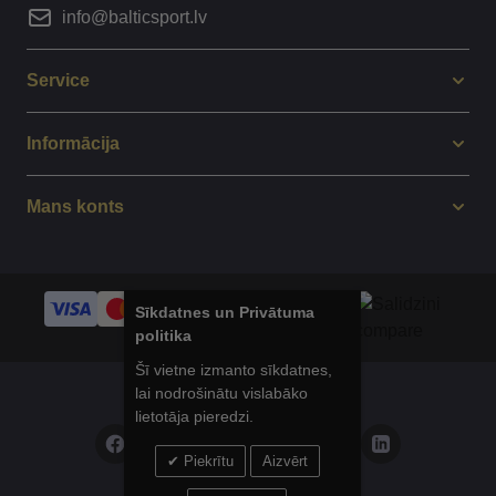
info@balticsport.lv
Service
Informācija
Mans konts
Sīkdatnes un Privātuma
politika
Šī vietne izmanto sīkdatnes,
lai nodrošinātu vislabāko
© 2014 - 2025 Balticsport.lv
lietotāja pieredzi.
Piekrītu
Aizvērt
Privātuma politika