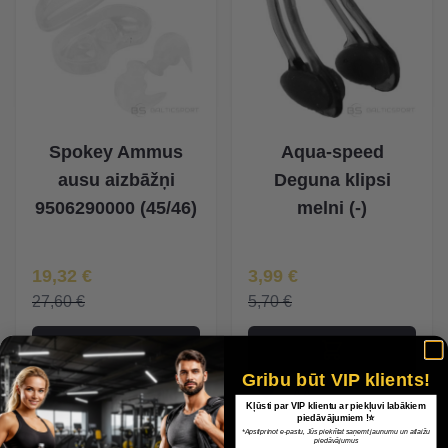
Spokey Ammus
Aqua-speed
ausu aizbāžņi
Deguna klipsi
9506290000 (45/46)
melni (-)
Īpaša Cena
Īpaša Cena
19,32 €
3,99 €
27,60 €
5,70 €
Gribu būt VIP klients!
Kļūsti par VIP klientu ar piekļuvi labākiem
piedāvājumiem !⭐
*Apstiprinot e-pastu, Jūs piekrītat saņemt jaunumu un atlaižu
piedāvājumus