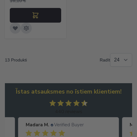
16,10 €
13 Produkti
Radīt
Īstas atsauksmes no īstiem klientiem!
440 reviews
Madara M.
Verified Buyer
Ma