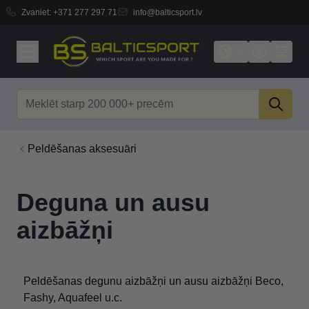
Zvaniet:
+371 277 297 71
info@balticsport.lv
Skip to Content
Search
Peldēšanas aksesuāri
Deguna un ausu
aizbāžņi
Peldēšanas degunu aizbāžņi un ausu aizbāžņi Beco,
Fashy, Aquafeel u.c.