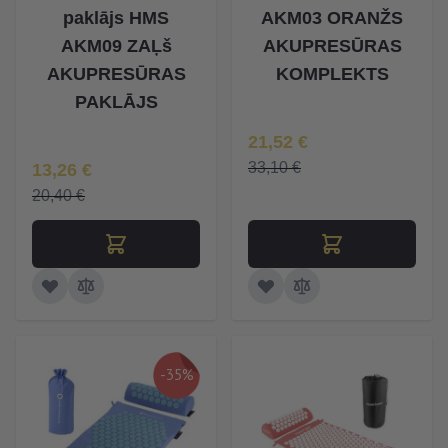
paklājs HMS
AKM03 ORANŽS
AKM09 ZAĻš
AKUPRESŪRAS
AKUPRESŪRAS
KOMPLEKTS
PAKLĀJS
Īpaša Cena
21,52 €
Īpaša Cena
33,10 €
13,26 €
20,40 €
-35%