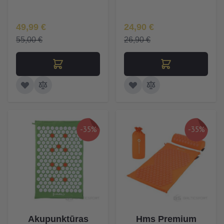
Īpaša Cena
Īpaša Cena
49,99 €
24,90 €
55,00 €
26,90 €
-35%
-35%
Akupunktūras
Hms Premium