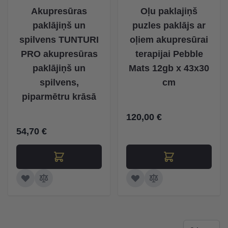
Akupresūras
Oļu paklajiņš
paklājiņš un
puzles paklājs ar
spilvens TUNTURI
oļiem akupresūrai
PRO akupresūras
terapijai Pebble
paklājiņš un
Mats 12gb x 43x30
spilvens,
cm
piparmētru krāsā
120,00 €
54,70 €