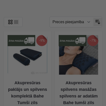
Skip to product list
-9%
-7%
Akupresūras
Akupresūras
paklājs un spilvens
spilvens masāžas
komplektā Bahe
spilvens ar adatām
Tumši zils
Bahe tumši zils