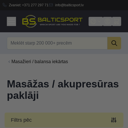
Zvaniet:
+371 277 297 71
info@balticsport.lv
Skip to Content
Search
Masažieri / balansa iekārtas
Masāžas / akupresūras
paklāji
Filtrs pēc