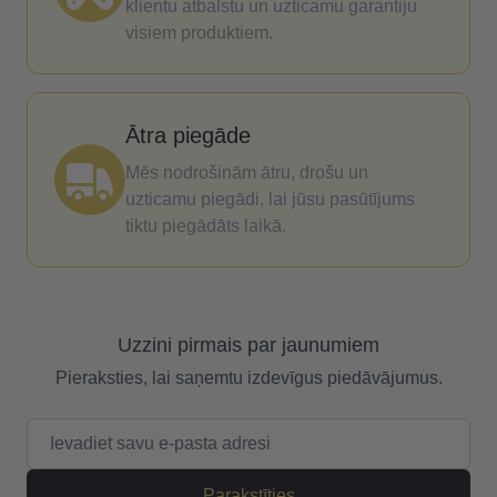
klientu atbalstu un uzticamu garantiju
visiem produktiem.
Ātra piegāde
Mēs nodrošinām ātru, drošu un
uzticamu piegādi, lai jūsu pasūtījums
tiktu piegādāts laikā.
Uzzini pirmais par jaunumiem
Pieraksties, lai saņemtu izdevīgus piedāvājumus.
E-pasta adrese
Parakstīties