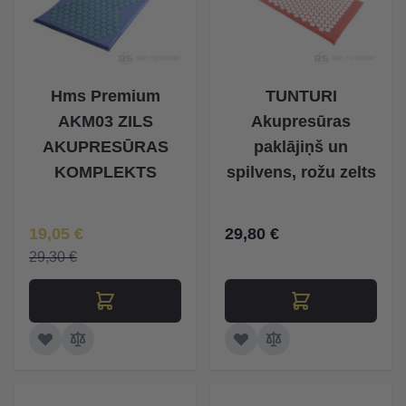
Hms Premium
TUNTURI
AKM03 ZILS
Akupresūras
AKUPRESŪRAS
paklājiņš un
KOMPLEKTS
spilvens, rožu zelts
Īpaša Cena
19,05 €
29,80 €
29,30 €