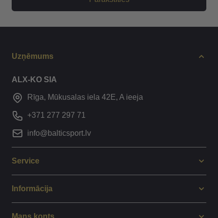
Uzņēmums
ALX-KO SIA
Rīga, Mūkusalas iela 42E, A ieeja
+371 277 297 71
info@balticsport.lv
Service
Informācija
Mans konts