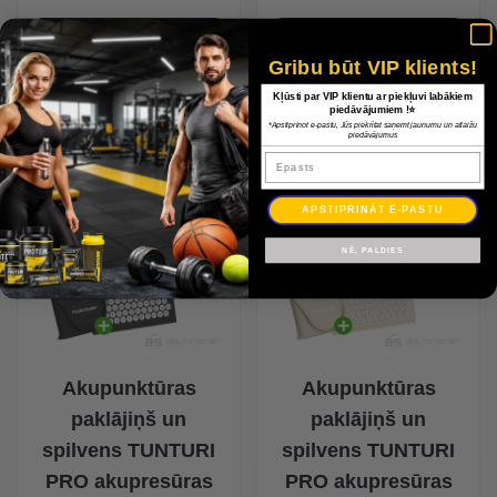
Gribu būt VIP klients!
Kļūsti par VIP klientu ar piekļuvi labākiem
piedāvājumiem !⭐
*Apstiprinot e-pastu, Jūs piekrītat saņemt jaunumu un atlaižu
piedāvājumus
Epasts
APSTIPRINĀT E-PASTU
NĒ, PALDIES
Akupunktūras
Akupunktūras
paklājiņš un
paklājiņš un
spilvens TUNTURI
spilvens TUNTURI
PRO akupresūras
PRO akupresūras