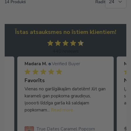
14 Produkti
Radīt
Īstas atsauksmes no īstiem klientiem!
440 reviews
Madara M.
Verified Buyer
Ma
Ātra piegāde. Lieliska apkalpošana.
Favorīts
No
Vienas no garšīgākajām datelēm! Jūt gan
Ļot
karameli gan popkorna graudiņus,
seg
ļooooti līdzīga garša kā saldajam
arī
popkornam...
Read more
True Dates Caramel Popcorn