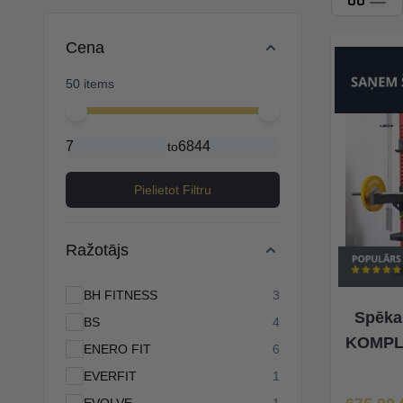
Skip to product list
Cena
50 items
Minimal price
Maximum price
to
Pielietot Filtru
Ražotājs
products available
BH FITNESS
3
Spēka
products available
BS
4
KOMPL
products available
ENERO FIT
6
products available
EVERFIT
1
Īpaša Ce
products available