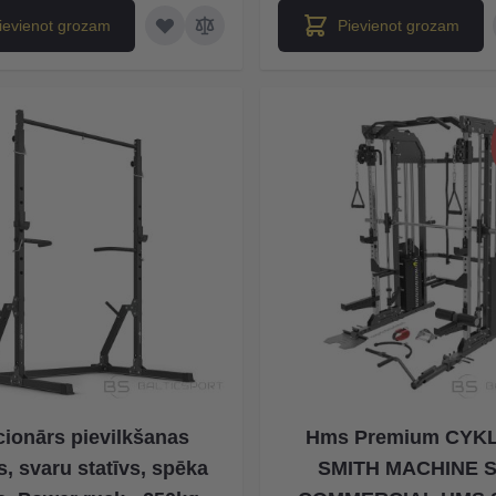
ievienot grozam
Pievienot grozam
cionārs pievilkšanas
Hms Premium CYK
s, svaru statīvs, spēka
SMITH MACHINE 