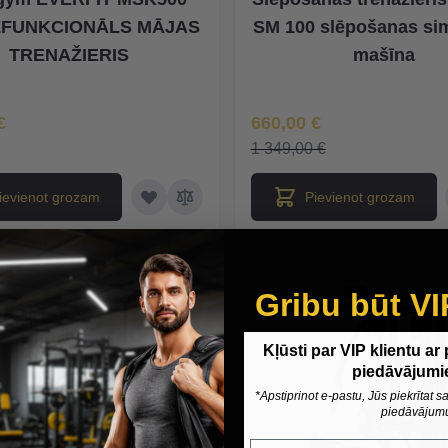
FUNKCIONĀLS MĀJAS
SM 100 slēpošanas si
TRENAŽIERIS
mašīna
na
Īpaša Cena
€
660,00 €
1 349,00 €
ievienot grozam
Pievienot grozam
Gribu būt VI
-35%
Kļūsti par VIP klientu ar
piedāvājumi
*Apstiprinot e-pastu, Jūs piekrītat
piedāvājum
Epasts