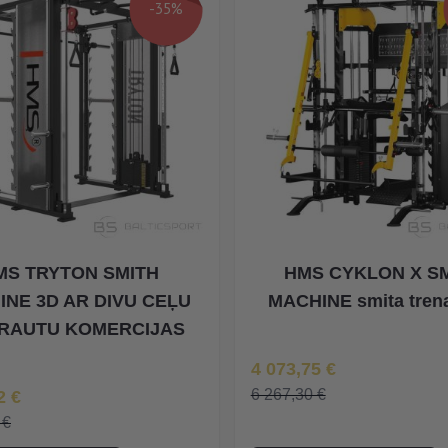
-35%
MS TRYTON SMITH
HMS CYKLON X S
INE 3D AR DIVU CEĻU
MACHINE smita trena
RAUTU KOMERCIJAS
Īpaša Cena
4 073,75 €
na
6 267,30 €
2 €
 €