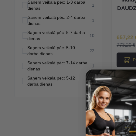
Saņem veikalā pēc: 1-3 darba
products available
1
DAUDZ
dienas
Saņem veikalā pēc: 2-4 darba
products available
1
dienas
Saņem veikalā pēc: 5-7 darba
products available
10
Īpaša Ce
657,22 
dienas
773,20 €
Saņem veikalā pēc: 5-10
products available
22
darba dienas
P
Saņem veikalā pēc: 7-14 darba
products available
1
dienas
Saņem veikalā pēc: 5-12
products available
12
darba dienas