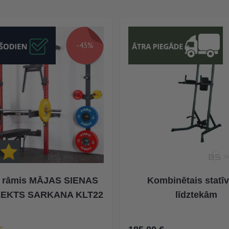
-43%
 rāmis MĀJAS SIENAS
Kombinētais statīv
EKTS SARKANA KLT22
līdztekām
na