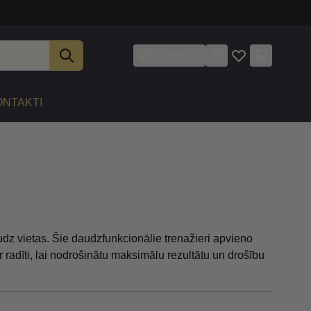
Latviešu
ONTAKTI
audz vietas. Šie daudzfunkcionālie trenažieri apvieno
ir radīti, lai nodrošinātu maksimālu rezultātu un drošību