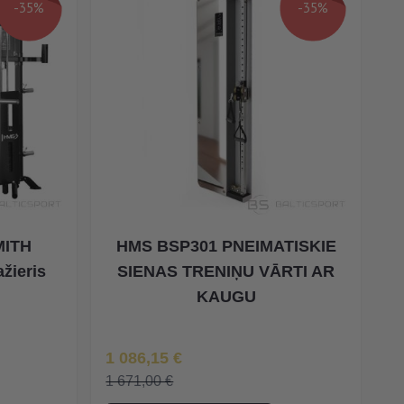
-35%
-35%
MITH
HMS BSP301 PNEIMATISKIE
žieris
SIENAS TRENIŅU VĀRTI AR
KAUGU
Īpaša Cena
1 086,15 €
1 671,00 €