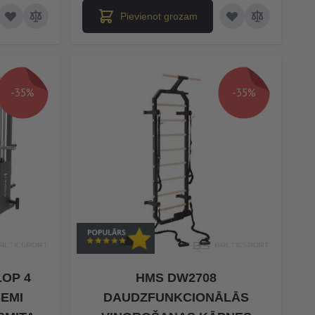
Pievienot grozam
-35%
-35%
LOP 4
HMS DW2708
SEMI
DAUDZFUNKCIONĀLĀS