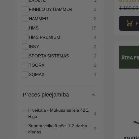
675,00 
EVOLVE
1
1 180,00
products available
FINNLO BY HAMMER
2
products available
HAMMER
3
P
products available
HMS
19
products available
HMS PREMIUM
4
products available
INNY
2
products available
SPORTA SISTĒMAS
2
products available
TOORX
2
products available
XQMAX
1
Preces pieejamība
Ir veikalā - Mūkusalas iela 42E,
products available
1
Riga
Saņem veikalā pēc: 1-2 darba
products available
2
dienas
Mult