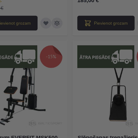
€
185,00 €
 €
ievienot grozam
Pievienot grozam
-15%
igym EVERFIT MSK500
Slēpošanas trenažieris