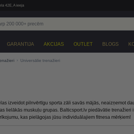
la 42E, A ieeja
GARANTIJA
AKCIJAS
OUTLET
BLOGS
K
enažieri
Universālie trenažieri
 vēlas izveidot pilnvērtīgu sporta zāli savās mājās, neaizņemot d
isas lielākās muskuļu grupas. Balticsport.lv piedāvātie trenažieri 
prīkojumu, kas pielāgojas jūsu individuālajiem fitnesa mērķiem!