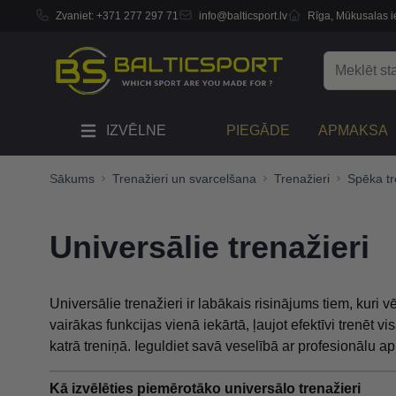
Zvaniet:
+371 277 297 71
info@balticsport.lv
Rīga, Mūkusalas ie
Skip to Content
Search
IZVĒLNE
PIEGĀDE
APMAKSA
Sākums
Trenažieri un svarcelšana
Trenažieri
Spēka tr
Universālie trenažieri
Universālie trenažieri ir labākais risinājums tiem, kuri
vairākas funkcijas vienā iekārtā, ļaujot efektīvi trenēt v
katrā treniņā. Ieguldiet savā veselībā ar profesionālu a
Kā izvēlēties piemērotāko universālo trenažieri