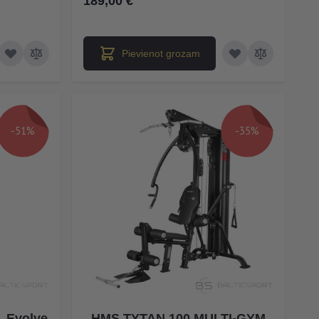
189,00 €
Pievienot grozam
-51%
-35%
, Evolve
HMS TYTAN 100 MULTI-GYM