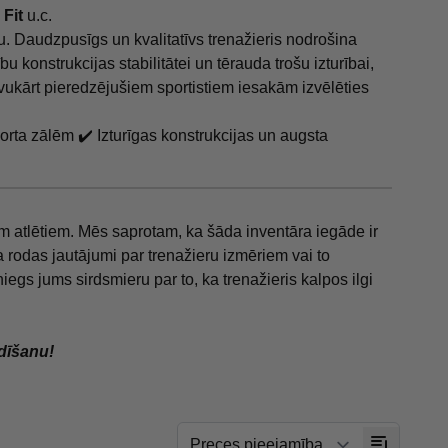
 Fit
u.c.
bu. Daudzpusīgs un kvalitatīvs trenažieris nodrošina
u konstrukcijas stabilitātei un tērauda trošu izturībai,
vukārt pieredzējušiem sportistiem iesakām izvēlēties
orta zālēm ✔️ Izturīgas konstrukcijas un augsta
em atlētiem. Mēs saprotam, ka šāda inventāra iegāde ir
a rodas jautājumi par trenažieru izmēriem vai to
iegs jums sirdsmieru par to, ka trenažieris kalpos ilgi
ādīšanu!