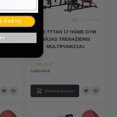
 E-PASTU
1
HMS TYTAN 17 HOME GYM
IES
ta zāle
MĀJAS TRENAŽIERIS
iālai
MULTIFUNKCIJU
Īpaša Cena
1 184,11 €
1 821,70 €
Pievienot grozam