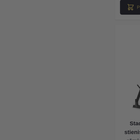
P
Sta
stieni