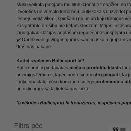
Mūsu veikalā pieejami multifunkcionālie trenažieri no 
Izvēloties universālo trenažieri, būtiskākais ir izvērtē
iespēju veikt vilkmi, spiešanu guļus un kāju treniņus vie
kas garantē drošību pie lielām slodzēm. Mājas lietošan
jaudīgākas stacijas ar plašām regulēšanas iespējām u
✔️ Daudzveidīgi vingrinājumi visām muskuļu grupām vienā
drošības pakāpe
Kādēļ izvēlēties Balticsport.lv?
Balticsport.lv piedāvātais
plašais produktu klāsts
ļauj
nozīmīgs lēmums, tāpēc nodrošinām
ātru piegādi
, lai
funkcionalitāti, mūsu komanda sniegs
profesionālu at
un uzticami visā tā lietošanas laikā.
*Izvēloties Balticsport.lv trenažierus, iespējams pa
Filtrs pēc