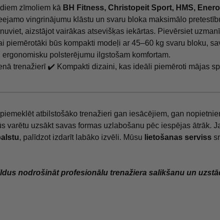
tādiem zīmoliem kā
BH Fitness, Christopeit Sport, HMS,
Enero
t pieejamo vingrinājumu klāstu un svaru bloka maksimālo pretestī
nuviet, aizstājot vairākas atsevišķas iekārtas. Pievērsiet uzmanīb
ai piemērotāki būs kompakti modeļi ar 45–60 kg svaru bloku, sa
n ergonomisku polsterējumu ilgstošam komfortam.
 trenažierī ✔️ Kompakti dizaini, kas ideāli piemēroti mājas sp
 piemeklēt atbilstošāko trenažieri gan iesācējiem, gan nopietni
 jūs varētu uzsākt savas formas uzlabošanu pēc iespējas ātrāk. J
balstu
, palīdzot izdarīt labāko izvēli. Mūsu
lietošanas serviss
sn
pildus nodrošināt profesionālu trenažiera salikšanu un uzst