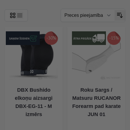
-30%
-15%
DBX Bushido
Roku Sargs /
elkoņu aizsargi
Matsuru RUCANOR
DBX-EG-11 - M
Forearm pad karate
izmērs
JUN 01