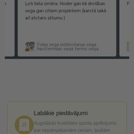
gan
Ļoti liela izmēra. Noder gan kā drošības
Pis
sega gan citiem projektiem (karstā laikā
arī atstaro siltumu )
Folija sega izdzīvošanas sega
hipotermijas sega termo sega
pirmās palīdzības sega 160 cm x
210 cm
Labākie piedāvājumi
Augstākās kvalitātes sporta aprīkojums
par nepārspējamām cenām, īpašām