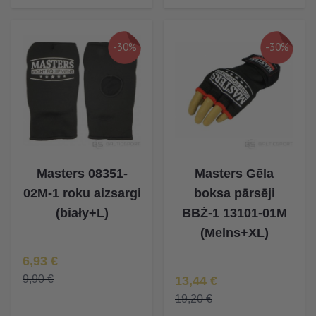
-30%
-30%
Masters 08351-
Masters Gēla
02M-1 roku aizsargi
boksa pārsēji
(biały+L)
BBŻ-1 13101-01M
(Melns+XL)
Īpaša Cena
6,93 €
Īpaša Cena
9,90 €
13,44 €
19,20 €