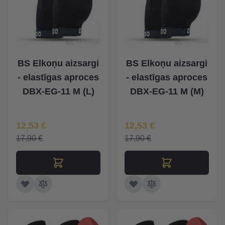
BS Elkoņu aizsargi
BS Elkoņu aizsargi
- elastīgas aproces
- elastīgas aproces
DBX-EG-11 M (L)
DBX-EG-11 M (M)
Īpaša Cena
Īpaša Cena
12,53 €
12,53 €
17,90 €
17,90 €