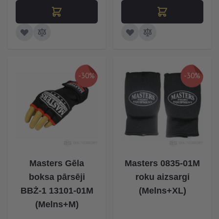
-30%
-30%
Masters Gēla
Masters 0835-01M
boksa pārsēji
roku aizsargi
BBŻ-1 13101-01M
(Melns+XL)
(Melns+M)