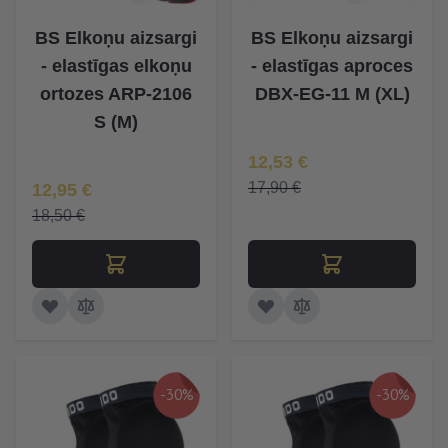
BS Elkoņu aizsargi
BS Elkoņu aizsargi
- elastīgas elkoņu
- elastīgas aproces
ortozes ARP-2106
DBX-EG-11 M (XL)
S (M)
Īpaša Cena
12,53 €
Īpaša Cena
17,90 €
12,95 €
18,50 €
-30%
-30%