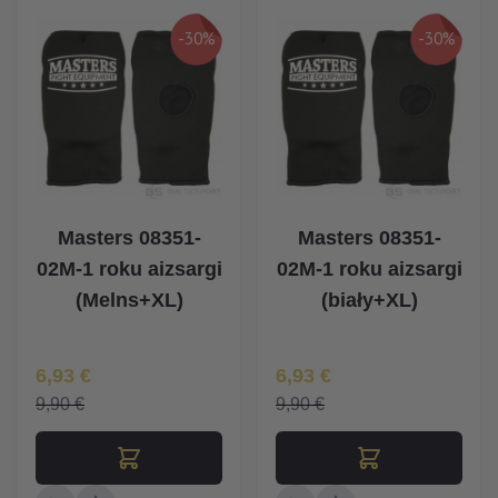
-30%
-30%
Masters 08351-
Masters 08351-
02M-1 roku aizsargi
02M-1 roku aizsargi
(Melns+XL)
(biały+XL)
Īpaša Cena
Īpaša Cena
6,93 €
6,93 €
9,90 €
9,90 €