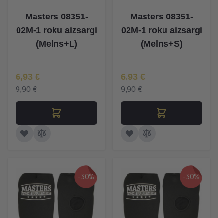
Masters 08351-
Masters 08351-
02M-1 roku aizsargi
02M-1 roku aizsargi
(Melns+L)
(Melns+S)
Īpaša Cena
Īpaša Cena
6,93 €
6,93 €
9,90 €
9,90 €
-30%
-30%