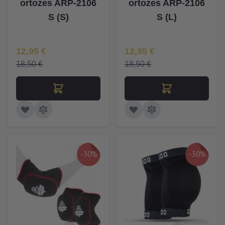
ortozes ARP-2106
ortozes ARP-2106
S (S)
S (L)
Īpaša Cena
Īpaša Cena
12,95 €
12,95 €
18,50 €
18,50 €
-30%
-30%