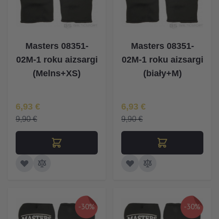
Masters 08351-
Masters 08351-
02M-1 roku aizsargi
02M-1 roku aizsargi
(Melns+XS)
(biały+M)
Īpaša Cena
Īpaša Cena
6,93 €
6,93 €
9,90 €
9,90 €
-30%
-30%