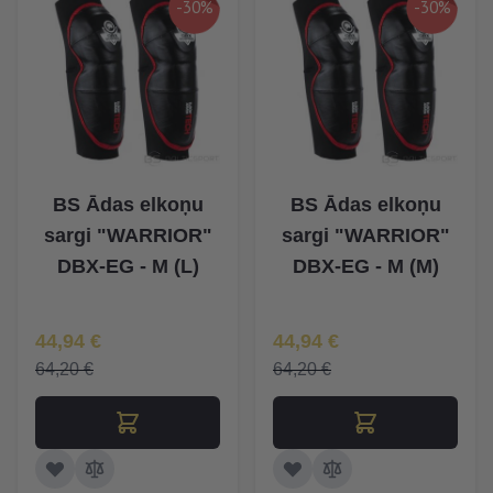
-30%
-30%
BS Ādas elkoņu
BS Ādas elkoņu
sargi "WARRIOR"
sargi "WARRIOR"
DBX-EG - M (L)
DBX-EG - M (M)
Īpaša Cena
Īpaša Cena
44,94 €
44,94 €
64,20 €
64,20 €