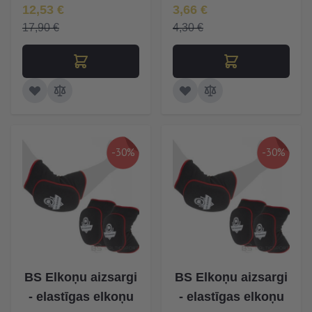
Īpaša Cena
Īpaša Cena
12,53 €
3,66 €
17,90 €
4,30 €
-30%
-30%
BS Elkoņu aizsargi
BS Elkoņu aizsargi
- elastīgas elkoņu
- elastīgas elkoņu