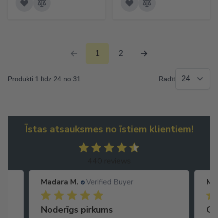
1
2
Produkti 1 līdz 24 no 31
Radīt
Īstas atsauksmes no īstiem klientiem!
440 reviews
Madara M.
Verified Buyer
Ma
Noderīgs pirkums
Ga