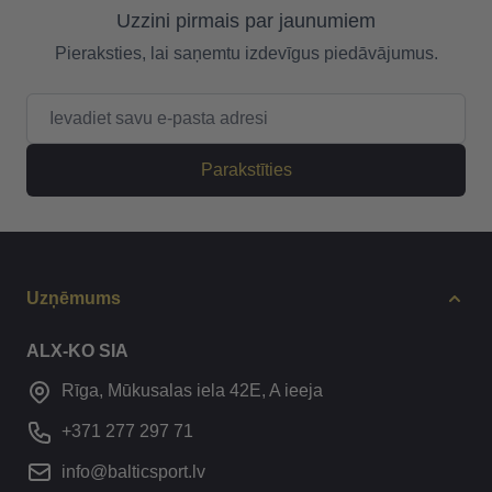
Uzzini pirmais par jaunumiem
Pieraksties, lai saņemtu izdevīgus piedāvājumus.
E-pasta adrese
Parakstīties
Uzņēmums
ALX-KO SIA
Rīga, Mūkusalas iela 42E, A ieeja
+371 277 297 71
info@balticsport.lv