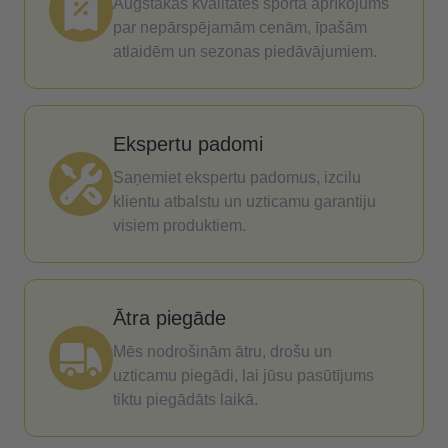
Augstākās kvalitātes sporta aprīkojums
par nepārspējamām cenām, īpašām
atlaidēm un sezonas piedāvājumiem.
Ekspertu padomi
Saņemiet ekspertu padomus, izcilu
klientu atbalstu un uzticamu garantiju
visiem produktiem.
Ātra piegāde
Mēs nodrošinām ātru, drošu un
uzticamu piegādi, lai jūsu pasūtījums
tiktu piegādāts laikā.