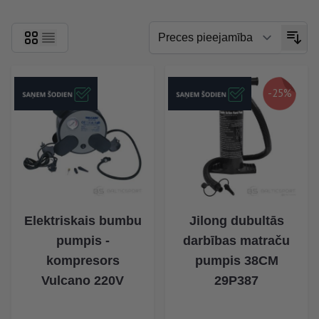
-25%
Elektriskais bumbu
Jilong dubultās
pumpis -
darbības matraču
kompresors
pumpis 38CM
Vulcano 220V
29P387