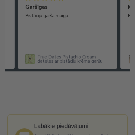
Garšīgas
Ko
as
Pistāciju garša maiga.
Pat
ikā
True Dates Pistachio Cream
dateles ar pistāciju krēma garšu
x
Labākie piedāvājumi