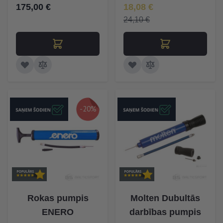
Īpaša Cena
175,00 €
18,08 €
24,10 €
-20%
Rokas pumpis
Molten Dubultās
ENERO
darbības pumpis