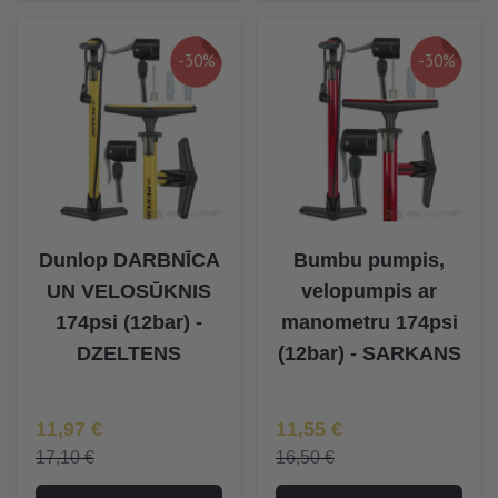
-30%
-30%
Dunlop DARBNĪCA
Bumbu pumpis,
UN VELOSŪKNIS
velopumpis ar
174psi (12bar) -
manometru 174psi
DZELTENS
(12bar) - SARKANS
Īpaša Cena
Īpaša Cena
11,97 €
11,55 €
17,10 €
16,50 €