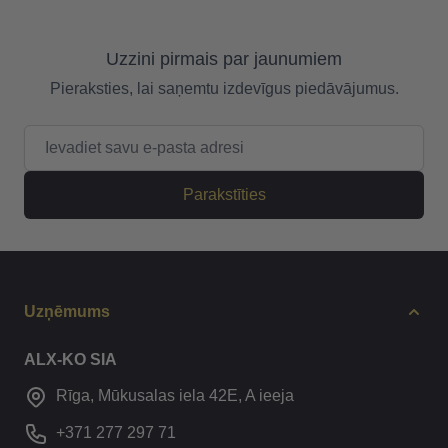
Uzzini pirmais par jaunumiem
Pieraksties, lai saņemtu izdevīgus piedāvājumus.
E-pasta adrese
Parakstīties
Uzņēmums
ALX-KO SIA
Rīga, Mūkusalas iela 42E, A ieeja
+371 277 297 71