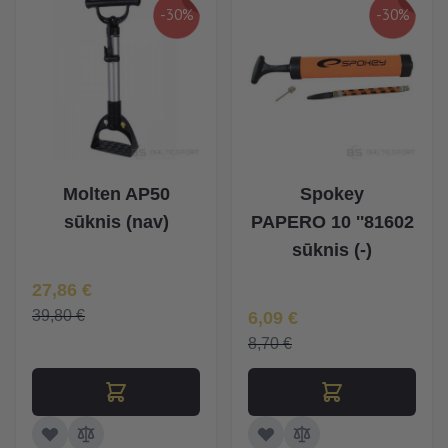
-30%
-30%
Molten AP50
Spokey
sūknis (nav)
PAPERO 10 ''81602
sūknis (-)
Īpaša Cena
27,86 €
Īpaša Cena
39,80 €
6,09 €
8,70 €