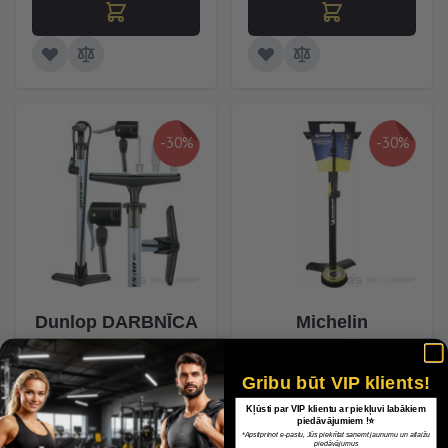
-30%
-30%
Dunlop DARBNĪCA
Michelin
UN VELOSŪKNIS
DARBNĪCA
174psi (12bar) -
VELOSŪKNIS,
Gribu būt VIP klients!
PELĒKS
SPIEDIENA MĒRI
Kļūsti par VIP klientu ar piekļuvi labākiem
piedāvājumiem !⭐
*Apstiprinot e-pastu, Jūs piekrītat saņemt jaunumu un atlaižu
piedāvājumus