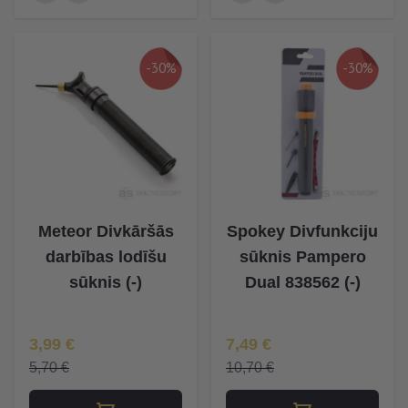
-30%
-30%
Meteor Divkāršās
Spokey Divfunkciju
darbības lodīšu
sūknis Pampero
sūknis (-)
Dual 838562 (-)
Īpaša Cena
Īpaša Cena
3,99 €
7,49 €
5,70 €
10,70 €