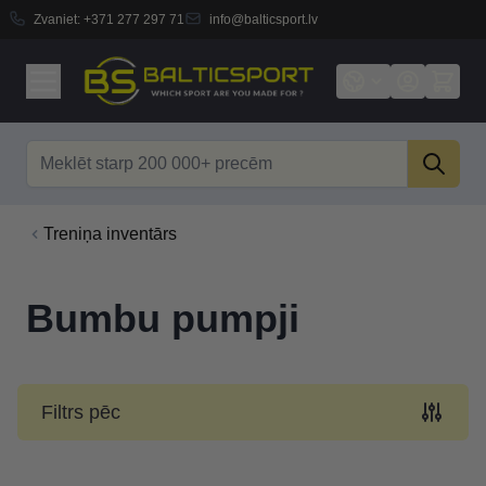
Zvaniet:
+371 277 297 71
info@balticsport.lv
Skip to Content
Search
Treniņa inventārs
Bumbu pumpji
Filtrs pēc
Skip to product list