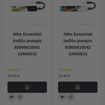
Nike Essential
Nike Essential
lodīšu pumpis
lodīšu pumpis
92800618541
92800618542
(UNISEX)
(UNISEX)
Īpaša Cena
Īpaša Cena
20,51 €
13,58 €
29,30 €
19,40 €