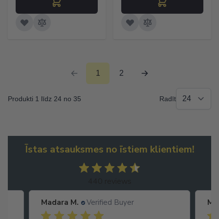
1
2
Produkti 1 līdz 24 no 35
Radīt
Īstas atsauksmes no īstiem klientiem!
440 reviews
Madara M.
Verified Buyer
Ma