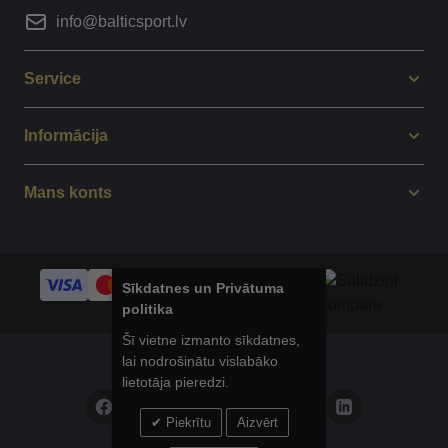
info@balticsport.lv
Service
Informācija
Mans konts
Sīkdatnes un Privātuma
politika
Šī vietne izmanto sīkdatnes,
lai nodrošinātu vislabāko
© 2014 - 2025 Balticsport.lv
lietotāja pieredzi.
Piekrītu
Aizvērt
Privātuma politika