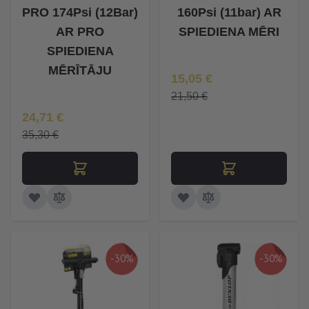
PRO 174Psi (12Bar)
160Psi (11bar) AR
AR PRO
SPIEDIENA MĒRI
SPIEDIENA
MĒRĪTĀJU
Īpaša Cena
15,05 €
21,50 €
Īpaša Cena
24,71 €
35,30 €
-30%
-30%