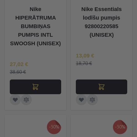
Nike
Nike Essentials
HIPERĀTRUMA
lodīšu pumpis
BUMBIŅAS
92800220585
PUMPIS INTL
(UNISEX)
SWOOSH (UNISEX)
Īpaša Cena
13,09 €
Īpaša Cena
18,70 €
27,02 €
38,60 €
-30%
-30%