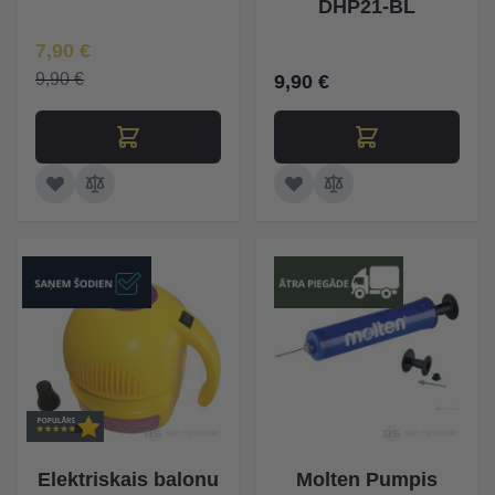
DHP21-BL
Īpaša Cena
7,90 €
9,90 €
9,90 €
Elektriskais balonu
Molten Pumpis