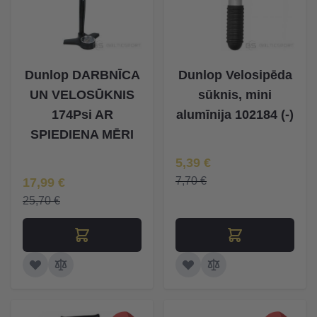
Dunlop DARBNĪCA
Dunlop Velosipēda
UN VELOSŪKNIS
sūknis, mini
174Psi AR
alumīnija 102184 (-)
SPIEDIENA MĒRI
Īpaša Cena
5,39 €
Īpaša Cena
7,70 €
17,99 €
25,70 €