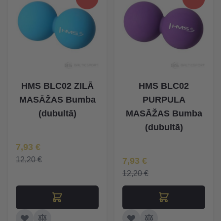
HMS BLC02 ZILĀ
HMS BLC02
MASĀŽAS Bumba
PURPULA
(dubultā)
MASĀŽAS Bumba
(dubultā)
Īpaša Cena
7,93 €
Īpaša Cena
12,20 €
7,93 €
12,20 €