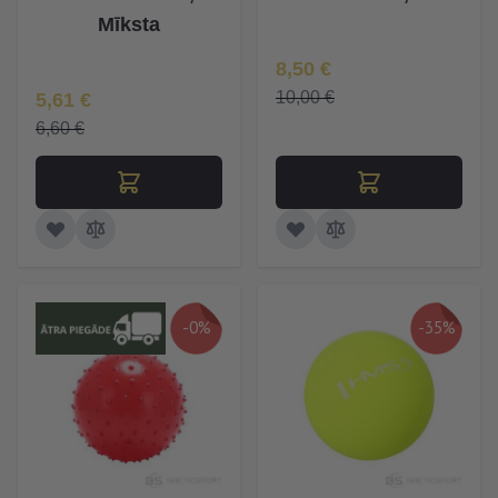
Mīksta
Īpaša Cena
8,50 €
Īpaša Cena
10,00 €
5,61 €
6,60 €
-0%
-35%