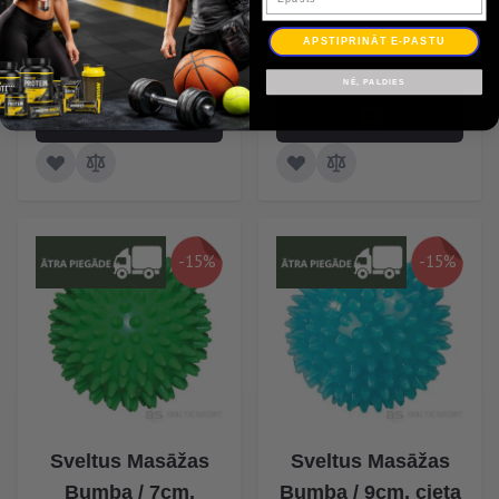
6,80 €
Īpaša Cena
8,00 €
11,39 €
APSTIPRINĀT E-PASTU
13,40 €
NĒ, PALDIES
-15%
-15%
Sveltus Masāžas
Sveltus Masāžas
Bumba / 7cm,
Bumba / 9cm, cieta