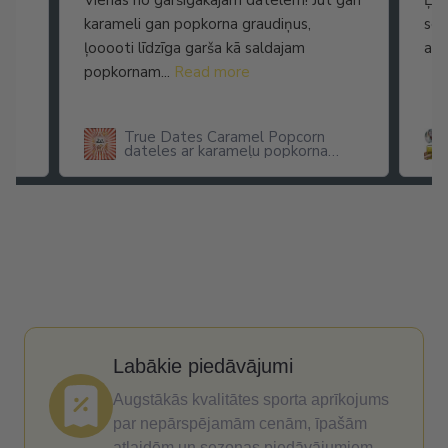
Vienas no garšīgākajām datelēm! Jūt gan
Ļot
karameli gan popkorna graudiņus,
seg
ļooooti līdzīga garša kā saldajam
arī
popkornam...
Read more
True Dates Caramel Popcorn
dateles ar karameļu popkorna
garšu
Labākie piedāvājumi
Augstākās kvalitātes sporta aprīkojums
par nepārspējamām cenām, īpašām
atlaidēm un sezonas piedāvājumiem.