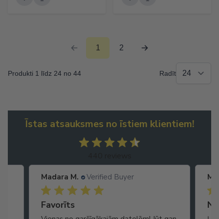
1
2
Produkti 1 līdz 24 no 44
Radīt
Īstas atsauksmes no īstiem klientiem!
440 reviews
Madara M.
Verified Buyer
Ma
Ātra piegāde. Lieliska apkalpošana.
Favorīts
No