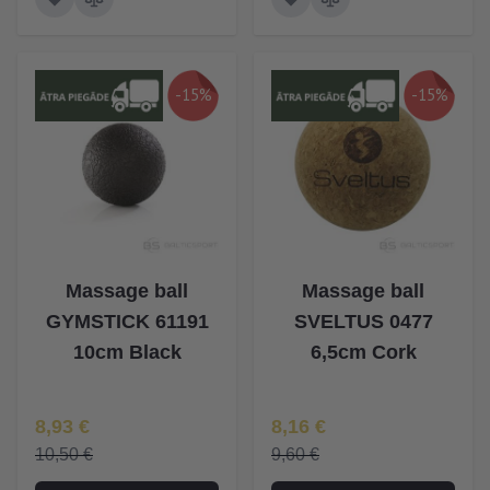
-15%
-15%
Massage ball
Massage ball
GYMSTICK 61191
SVELTUS 0477
10cm Black
6,5cm Cork
Īpaša Cena
Īpaša Cena
8,93 €
8,16 €
10,50 €
9,60 €