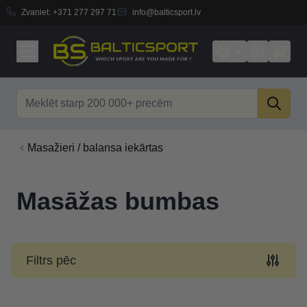
Zvaniet:
+371 277 297 71
info@balticsport.lv
Skip to Content
Search
Masažieri / balansa iekārtas
Masāžas bumbas
Filtrs pēc
Skip to product list