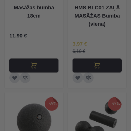
Masāžas bumba
HMS BLC01 ZAĻĀ
18cm
MASĀŽAS Bumba
(viena)
11,90 €
Īpaša Cena
3,97 €
6,10 €
-35%
-35%