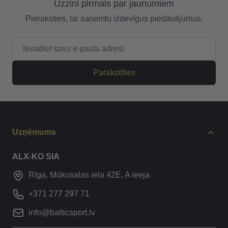
Uzzini pirmais par jaunumiem
Pieraksties, lai saņemtu izdevīgus piedāvājumus.
E-pasta adrese
Parakstīties
Uzņēmums
ALX-KO SIA
Rīga, Mūkusalas iela 42E, A ieeja
+371 277 297 71
info@balticsport.lv