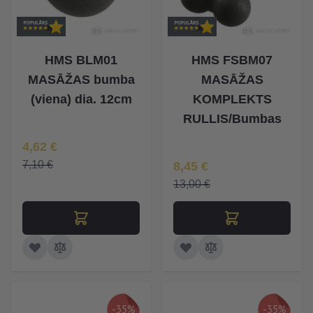
HMS BLM01
HMS FSBM07
MASĀŽAS bumba
MASĀŽAS
(viena) dia. 12cm
KOMPLEKTS
RULLIS/Bumbas
Īpaša Cena
4,62 €
Īpaša Cena
7,10 €
8,45 €
13,00 €
-35%
-35%