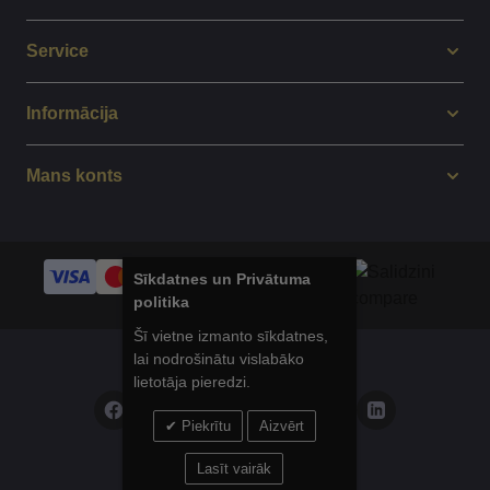
Service
Informācija
Mans konts
Sīkdatnes un Privātuma
politika
Šī vietne izmanto sīkdatnes,
lai nodrošinātu vislabāko
© 2014 - 2025 Balticsport.lv
lietotāja pieredzi.
Piekrītu
Aizvērt
Privātuma politika
Lasīt vairāk