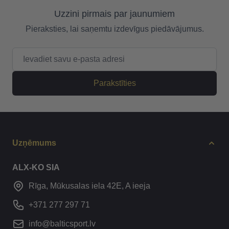
Uzzini pirmais par jaunumiem
Pieraksties, lai saņemtu izdevīgus piedāvājumus.
E-pasta adrese
Parakstīties
Uzņēmums
ALX-KO SIA
Rīga, Mūkusalas iela 42E, A ieeja
+371 277 297 71
info@balticsport.lv