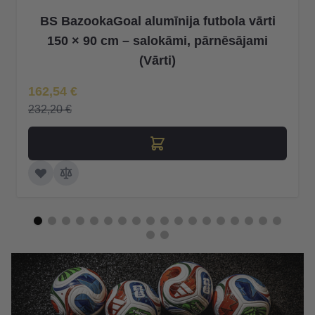
BS BazookaGoal alumīnija futbola vārti
150 × 90 cm – salokāmi, pārnēsājami
(Vārti)
Īpaša Cena
162,54 €
232,20 €