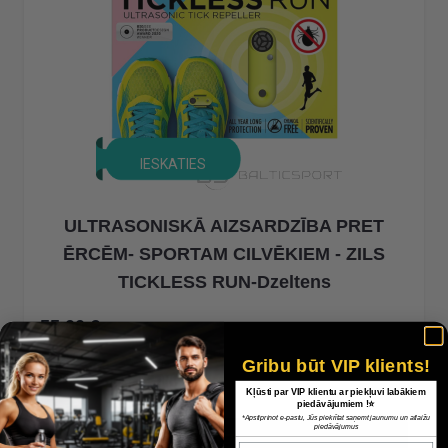
IESKATIES
ULTRASONISKĀ AIZSARDZĪBA PRET
ĒRCĒM- SPORTAM CILVĒKIEM - ZILS
TICKLESS RUN-Dzeltens
55,00 €
Gribu būt VIP klients!
Kļūsti par VIP klientu ar piekļuvi labākiem
piedāvājumiem !⭐
*Apstiprinot e-pastu, Jūs piekrītat saņemt jaunumu un atlaižu
piedāvājumus
Epasts