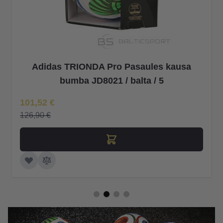
Adidas TRIONDA kluba pasaules kausa
JD8029 bumba
Īpaša Cena
14,56 €
18,20 €