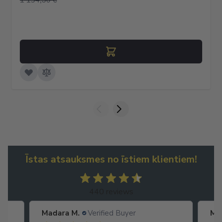
Īstas atsauksmes no īstiem klientiem!
440 reviews
Madara M.
Verified Buyer
Ma