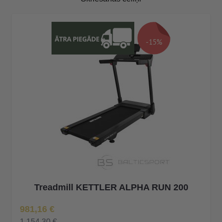
-15%
Treadmill KETTLER ALPHA RUN 200
Īpaša Cena
981,16 €
1 154,30 €