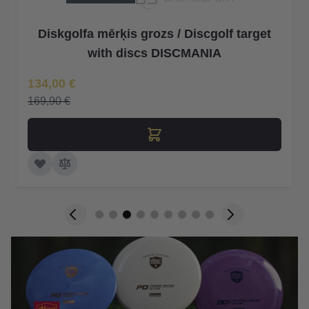
Diskgolfa mērķis grozs / Discgolf target
with discs DISCMANIA
Īpaša Cena
134,00 €
169,90 €