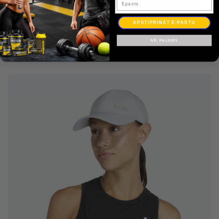
APSTIPRINĀT E-PASTU
NĒ, PALDIES