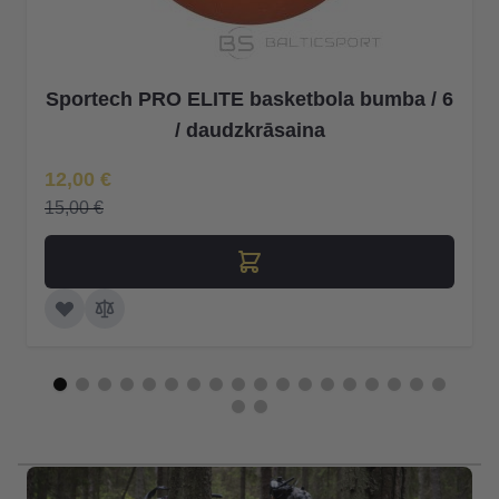
Sportech PRO ELITE basketbola bumba / 6
/ daudzkrāsaina
Īpaša Cena
12,00 €
15,00 €