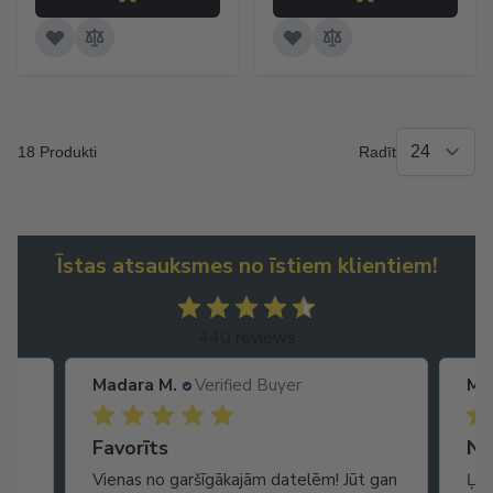
18 Produkti
Radīt
Īstas atsauksmes no īstiem klientiem!
440 reviews
Madara M.
Verified Buyer
Ma
Ātra piegāde. Lieliska apkalpošana.
Favorīts
No
Vienas no garšīgākajām datelēm! Jūt gan
Ļot