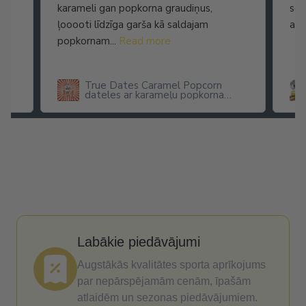
karameli gan popkorna graudiņus,
seg
ļooooti līdzīga garša kā saldajam
arī
popkornam...
Read more
True Dates Caramel Popcorn
dateles ar karameļu popkorna
garšu
Labākie piedāvājumi
Augstākās kvalitātes sporta aprīkojums
par nepārspējamām cenām, īpašām
atlaidēm un sezonas piedāvājumiem.