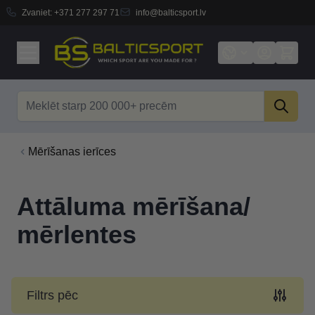
Zvaniet:
+371 277 297 71
info@balticsport.lv
Skip to Content
Search
Mērīšanas ierīces
Attāluma mērīšana/
mērlentes
Filtrs pēc