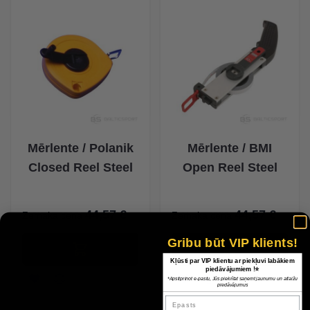
Mērlente / Polanik
Mērlente / BMI
Closed Reel Steel
Open Reel Steel
44,57 €
44,57 €
Zemākā cena
Zemākā cena
Gribu būt VIP klients!
Kļūsti par VIP klientu ar piekļuvi labākiem
piedāvājumiem !⭐
*Apstiprinot e-pastu, Jūs piekrītat saņemt jaunumu un atlaižu
piedāvājumus
Epasts