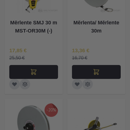
Mērlente SMJ 30 m
Mērlenta/ Mērlente
MST-OR30M (-)
30m
Īpaša Cena
Īpaša Cena
17,85 €
13,36 €
25,50 €
16,70 €
-20%