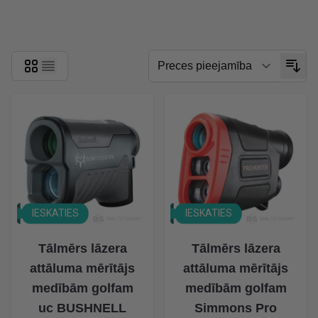
Skip to product list
IESKATIES
IESKATIES
Tālmērs lāzera
Tālmērs lāzera
attāluma mērītājs
attāluma mērītājs
medībām golfam
medībām golfam
uc BUSHNELL
Simmons Pro