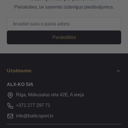
Pieraksties, lai saņemtu izdevīgus piedāvājumus.
E-pasta adrese
Parakstīties
Uzņēmums
ALX-KO SIA
Rīga, Mūkusalas iela 42E, A ieeja
+371 277 297 71
info@balticsport.lv