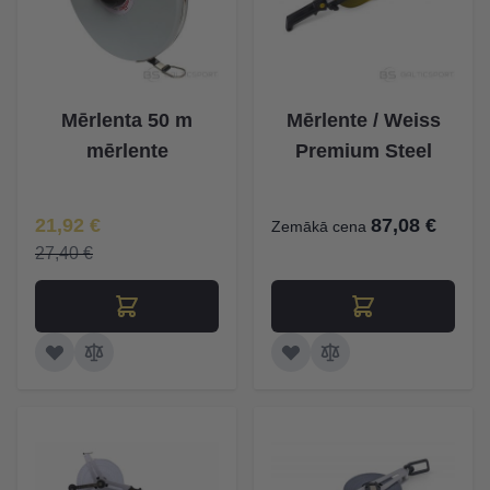
Mērlenta 50 m
Mērlente / Weiss
mērlente
Premium Steel
Īpaša Cena
21,92 €
87,08 €
Zemākā cena
27,40 €