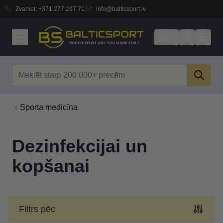
Zvaniet:
+371 277 297 71
info@balticsport.lv
Skip to Content
Search
Sporta medicīna
Dezinfekcijai un
kopšanai
Filtrs pēc