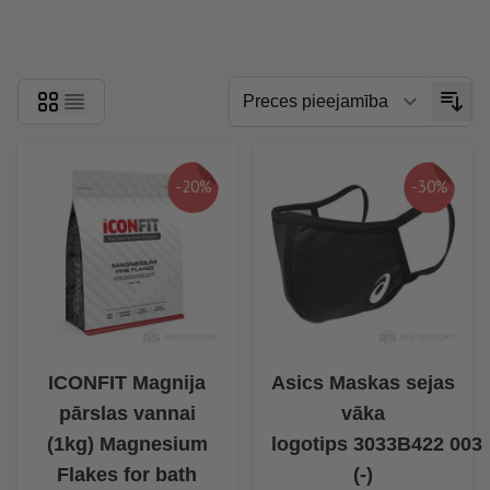
Skip to product list
-20%
-30%
ICONFIT Magnija
Asics Maskas sejas
pārslas vannai
vāka
(1kg) Magnesium
logotips 3033B422 003
Flakes for bath
(-)