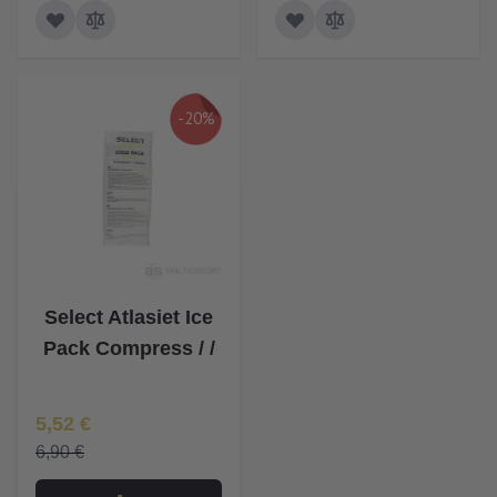
-20%
Select Atlasiet Ice
Pack Compress / /
Īpaša Cena
5,52 €
6,90 €