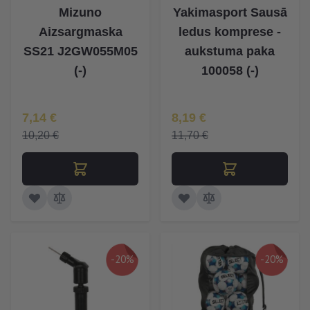
Mizuno
Yakimasport Sausā
Aizsargmaska
ledus komprese -
SS21 J2GW055M05
aukstuma paka
(-)
100058 (-)
Īpaša Cena
Īpaša Cena
7,14 €
8,19 €
10,20 €
11,70 €
-20%
-20%