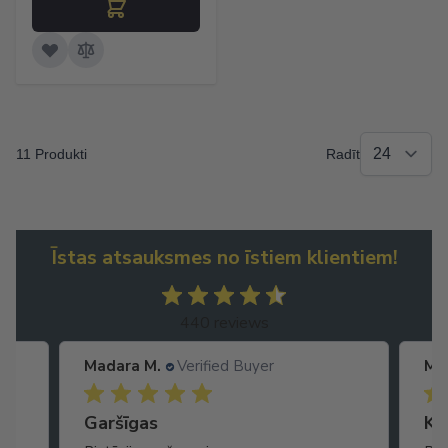
11 Produkti
Radīt
Īstas atsauksmes no īstiem klientiem!
440 reviews
Madara M.
Verified Buyer
Ma
Garšīgas
Ko