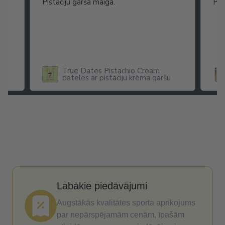
as
Pistāciju garša maiga.
Pat
ikā
True Dates Pistachio Cream
dateles ar pistāciju krēma garšu
x
Labākie piedāvājumi
Augstākās kvalitātes sporta aprīkojums
par nepārspējamām cenām, īpašām