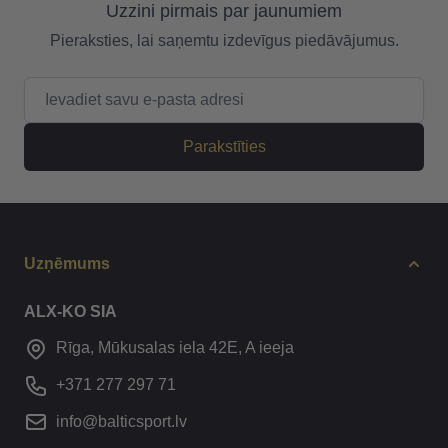
Uzzini pirmais par jaunumiem
Pieraksties, lai saņemtu izdevīgus piedāvājumus.
E-pasta adrese
Parakstīties
Uzņēmums
ALX-KO SIA
Rīga, Mūkusalas iela 42E, A ieeja
+371 277 297 71
info@balticsport.lv