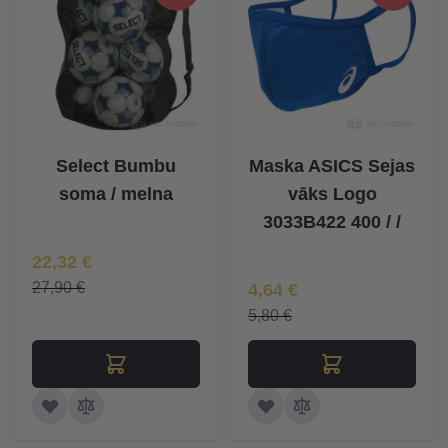
Select Bumbu
Maska ASICS Sejas
soma / melna
vāks Logo
3033B422 400 / /
Īpaša Cena
22,32 €
Īpaša Cena
27,90 €
4,64 €
5,80 €