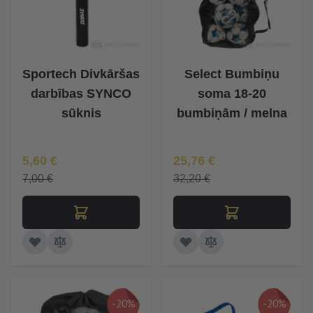
Sportech Divkāršas
Select Bumbiņu
darbības SYNCO
soma 18-20
sūknis
bumbiņām / melna
Īpaša Cena
Īpaša Cena
5,60 €
25,76 €
7,00 €
32,20 €
-20%
-20%