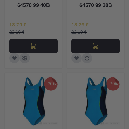
64570 99 40B
64570 99 38B
Īpaša Cena
Īpaša Cena
18,79 €
18,79 €
22,10 €
22,10 €
-20%
-20%