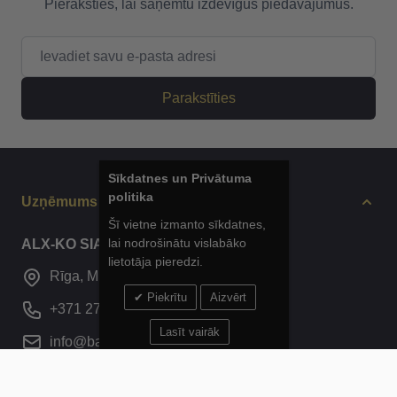
Pieraksties, lai saņemtu izdevīgus piedāvājumus.
E-pasta adrese
Parakstīties
Sīkdatnes un Privātuma
politika
Uzņēmums
Šī vietne izmanto sīkdatnes,
lai nodrošinātu vislabāko
ALX-KO SIA
lietotāja pieredzi.
Rīga, Mūkusalas iela 42E, A ieeja
Piekrītu
Aizvērt
+371 277 297 71
Lasīt vairāk
info@balticsport.lv
Service