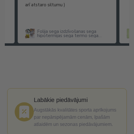
arī atstaro siltumu )
Folija sega izdzīvošanas sega
hipotermijas sega termo sega
pirmās palīdzības sega 160 cm x
210 cm
Labākie piedāvājumi
Augstākās kvalitātes sporta aprīkojums
par nepārspējamām cenām, īpašām
atlaidēm un sezonas piedāvājumiem.