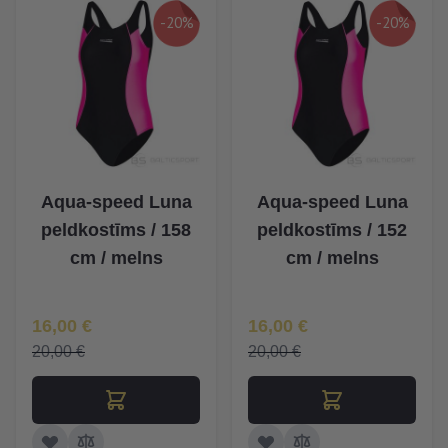
-20%
-20%
Aqua-speed Luna
Aqua-speed Luna
peldkostīms / 158
peldkostīms / 152
cm / melns
cm / melns
Īpaša Cena
Īpaša Cena
16,00 €
16,00 €
20,00 €
20,00 €