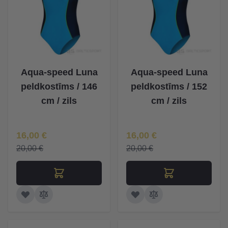
Aqua-speed Luna
Aqua-speed Luna
peldkostīms / 146
peldkostīms / 152
cm / zils
cm / zils
Īpaša Cena
Īpaša Cena
16,00 €
16,00 €
20,00 €
20,00 €