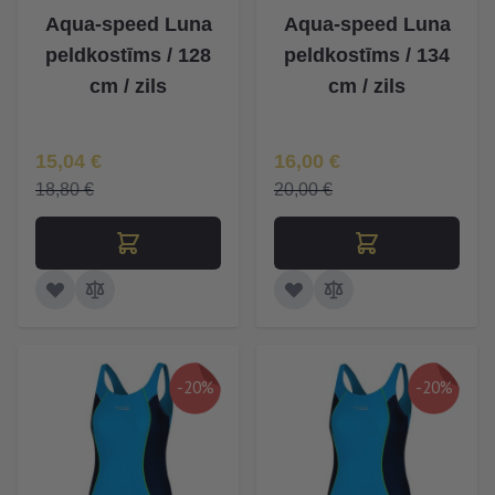
Aqua-speed Luna
Aqua-speed Luna
peldkostīms / 128
peldkostīms / 134
cm / zils
cm / zils
Īpaša Cena
Īpaša Cena
15,04 €
16,00 €
18,80 €
20,00 €
-20%
-20%