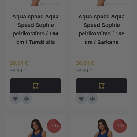
Aqua-speed Aqua
Aqua-speed Aqua
Speed Sophie
Speed Sophie
peldkostīms / 164
peldkostīms / 188
cm / Tumši zils
cm / Sarkans
Īpaša Cena
Īpaša Cena
30,64 €
30,64 €
38,30 €
38,30 €
-20%
-20%