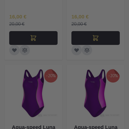
Īpaša Cena
Īpaša Cena
16,00 €
16,00 €
20,00 €
20,00 €
-20%
-20%
Aqua-speed Luna
Aqua-speed Luna