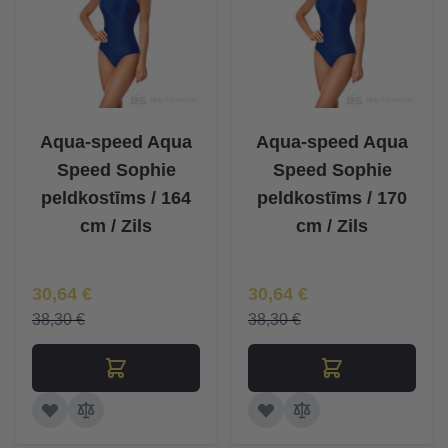
Aqua-speed Aqua
Aqua-speed Aqua
Speed Sophie
Speed Sophie
peldkostīms / 164
peldkostīms / 170
cm / Zils
cm / Zils
Īpaša Cena
Īpaša Cena
30,64 €
30,64 €
38,30 €
38,30 €