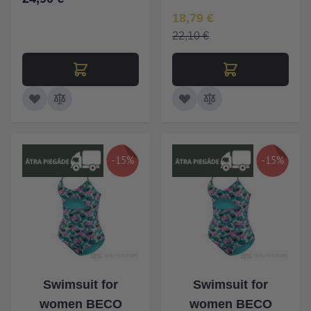
Īpaša Cena
18,79 €
22,10 €
-15%
-15%
Swimsuit for
Swimsuit for
women BECO
women BECO