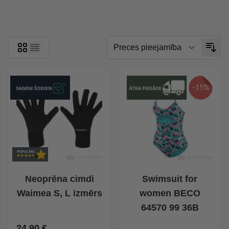
Skip to product list
-15%
Neoprēna cimdi
Swimsuit for
Waimea S, L izmērs
women BECO
64570 99 36B
24,90 €