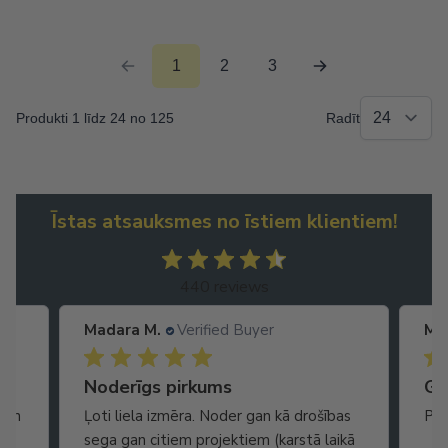
1
2
3
Produkti 1 līdz 24 no 125
Radīt
Īstas atsauksmes no īstiem klientiem!
440 reviews
Madara M.
Verified Buyer
Ma
Noderīgs pirkums
Ga
gan
Ļoti liela izmēra. Noder gan kā drošības
Pis
sega gan citiem projektiem (karstā laikā