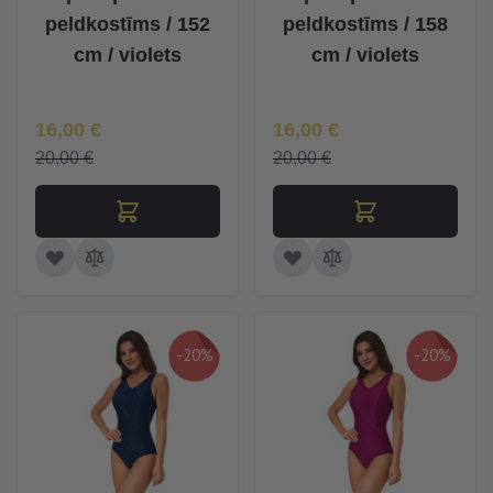
peldkostīms / 152
peldkostīms / 158
cm / violets
cm / violets
Īpaša Cena
Īpaša Cena
16,00 €
16,00 €
20,00 €
20,00 €
-20%
-20%