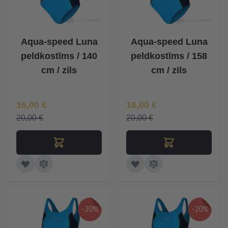
Aqua-speed Luna
Aqua-speed Luna
peldkostīms / 140
peldkostīms / 158
cm / zils
cm / zils
Īpaša Cena
Īpaša Cena
16,00 €
16,00 €
20,00 €
20,00 €
-20%
-20%