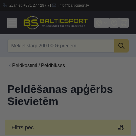
Zvaniet:
+371 277 297 71
info@balticsport.lv
Skip to Content
Search
Peldkostīmi / Peldbikses
Peldēšanas apģērbs
Sievietēm
Filtrs pēc