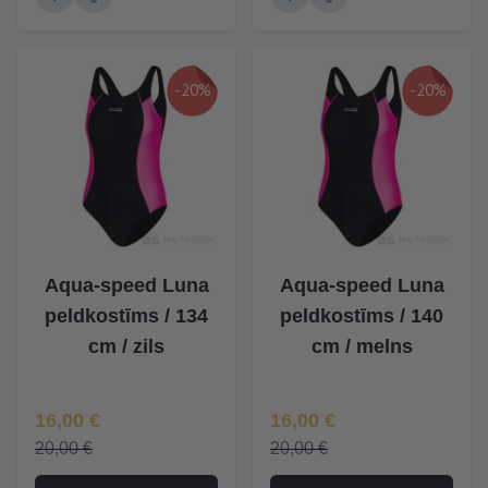
-20%
-20%
Aqua-speed Luna
Aqua-speed Luna
peldkostīms / 134
peldkostīms / 140
cm / zils
cm / melns
Īpaša Cena
Īpaša Cena
16,00 €
16,00 €
20,00 €
20,00 €